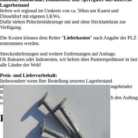
Lagerbestand
liefern wir regional im Umkreis von ca. 50km um Kaarst und
Düsseldorf mit eigenen LKWs.
Dafür stehen Pritschenfahrzeuge mit und ohne Heckladekran zur
Verfügung.
Die Kosten können dem Reiter "
Lieferkosten
" nach Angabe der PLZ
entnommen werden.
Streckenlieferungen und weitere Entfernungen auf Anfrage.
Ob Balearen oder Indonesien, wir liefern über Partnerspediteure in fast
alle Länder der Welt!
Preis- und Liefervorbehalt:
Insbesondere wenn Ihre Bestellung unseren Lagerbestand
überschreitet, behalten wir uns den Vertragsrücktritt bei umgehender
Rücküberweisung gezahlter Beträge vor.
Im Zweifel können Sie "auf Rechnung" bestellen und sich den Auftrag
vor der Zahlung telefonisch bestätigen lassen.
Passende Produkte
Päffgen (Handelsware) Schieferstifte