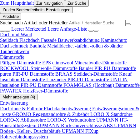
Zum Hauptinhalt
Zur Navigation
Zur Suche
Zu den Barrierefreiheits-Einstellungen
Produkte
Suche nach Artikel oder Hersteller
Leerer Merkzettel
Leere Anfrage-Liste
Dach und Wand
Steildach
Flachdach
Fassade
Bauwerksabdichtung
Kaminschutz
Dachschmuck
Bauholz
Metallbleche, -tafeln, -rollen &-bänder
Taubenabwehr
Dämmstoffe
Päffgen Dämmstoffe EPS
climowool Mineralwolle-Dämmstoffe
ROCKWOOL Steinwolle-Dämmstoffe
Bauder PIR-PU Dämmstoffe
puren PIR-PU Dämmstoffe
BRAAS Steildach-Dämmstoffe
Knauf
Insulation Dämmstoffe
Linzmeier PIR-PU Dämmstoffe
UNILIN
Insulation PIR-PU Dämmstoffe
FOAMGLAS (Hochbau) Dämmstoffe
PAVATEX Holzfaser-Dämmstoffe
Mehr anzeigen (4)
Entwässerung
Dachrinne & Fallrohr
Flachdachentwässerung
Entwässerungsrinnen &
-roste
GRÖMO Regenstandrohre & Zubehör
LORO-X Standrohre
LORO-X Abflussrohre
LORO-X Verbundrohre
UPMANN HT-
Hausabflußsystem
UPMANN Rückstauverschlüsse ABS
UPMANN
Boden-, Keller-, Duschabläufe
UPMANN FIXup
Rohrverbindungssystem