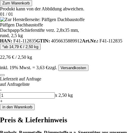
Zum Warenkorb
Produkt kann von der Abbildung abweichen.
01
/
01
Päffgen Dachbaustoffe
Dachpapp/Schieferstifte verz. 2,8x35 mm,
rund, 2,5 kg
HAN:
F41-112835
GTIN:
4056635889912
Art.Nr.:
F41-112835
*ab
14,79
€
/
2,50
kg
22,76
€
/
2,50
kg
inkl.
19
% Mwst.
=
3,63
€
zzgl.
Versandkosten
Lieferzeit auf Anfrage
auf Anfrageliste
-
Anzahl
x
2,50
kg
+
in den Warenkorb
Preis & Lieferhinweis
Bauholz, Baumetalle, Dämmstoffe u.a. Sperrgüter aus unserem