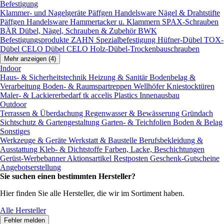
Befestigung
Klammer- und Nagelgeräte
Päffgen Handelsware Nägel & Drahtstifte
Päffgen Handelsware Hammertacker u. Klammern
SPAX-Schrauben
BÄR Dübel, Nägel, Schrauben & Zubehör
BWK
Befestigungsprodukte
ZAHN Spezialbefestigung
Hüfner-Dübel
TOX-
Dübel
CELO Dübel
CELO Holz-Dübel-Trockenbauschrauben
Mehr anzeigen (4)
Indoor
Haus- & Sicherheitstechnik
Heizung & Sanitär
Bodenbelag &
Verarbeitung
Boden- & Raumspartreppen
Wellhöfer Kniestocktüren
Maler- & Lackiererbedarf
tk accelis Plastics Innenausbau
Outdoor
Terrassen & Überdachung
Regenwasser & Bewässerung
Gründach
Sichtschutz & Gartengestaltung
Garten- & Teichfolien
Boden & Belag
Sonstiges
Werkzeuge & Geräte
Werkstatt & Baustelle
Berufsbekleidung &
Ausstattung
Kleb- & Dichtstoffe
Farben, Lacke, Beschichtungen
Gerüst-Werbebanner
Aktionsartikel
Restposten
Geschenk-Gutscheine
Angebotserstellung
Sie suchen einen bestimmten Hersteller?
Hier finden Sie alle Hersteller, die wir im Sortiment haben.
Alle Hersteller
Fehler melden