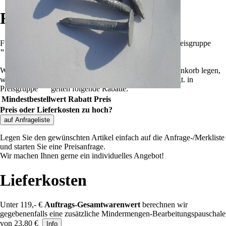
Rabatte
Für die Summe aller Artikel
?
Summe aller Artikel
in Preisgruppe
""
!
Wenn Sie weitere Artikel dieser Preisgruppe in den Warenkorb legen,
wird der Rabatt automatisch angepasst und dort angezeigt.
in
Preisgruppe
""
gelten folgende Rabatte:
Mindestbestellwert
Rabatt
Preis
Preis oder Lieferkosten zu hoch?
auf Anfrageliste
Legen Sie den gewünschten Artikel einfach auf die Anfrage-/Merkliste
und starten Sie eine Preisanfrage.
Wir machen Ihnen gerne ein individuelles Angebot!
Lieferkosten
Unter 119,- €
Auftrags-Gesamtwarenwert
berechnen wir
gegebenenfalls eine zusätzliche Mindermengen-Bearbeitungspauschale
von 23,80 €
Info