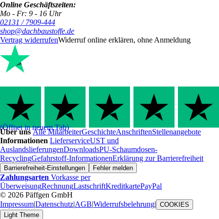
Online Geschäftszeiten:
Mo - Fr: 9 - 16 Uhr
02131 / 7909-444
shop@dachbaustoffe.de
Vertrag widerrufen
Widerruf online erklären, ohne Anmeldung
(Öffnet in neuem Tab)
Über uns
Alle Mitarbeiter
Geschichte
Anschriften
Stellenangebote
Informationen
Lieferservice
UST und
Auslandslieferungen
Downloads
PU-Schaumdosen-
Recycling
Gefahrstoff-Informationen
Erklärung zur Barrierefreiheit
Barrierefreiheit-Einstellungen
Fehler melden
Zahlungsarten
Vorkasse per
Überweisung
Rechnung
Lastschrift
Kreditkarte
PayPal
© 2026 Päffgen GmbH
Impressum
|
Datenschutz
|
AGB
|
Widerrufsbelehrung
|
COOKIES
Light Theme