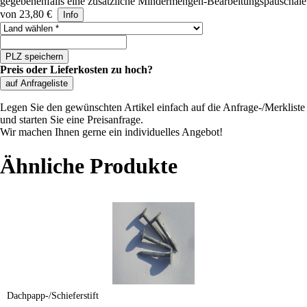
gegebenenfalls eine zusätzliche Mindermengen-Bearbeitungspauschale
von 23,80 €
Info
Land auswählen
PLZ speichern
Preis oder Lieferkosten zu hoch?
auf Anfrageliste
Legen Sie den gewünschten Artikel einfach auf die Anfrage-/Merkliste
und starten Sie eine Preisanfrage.
Wir machen Ihnen gerne ein individuelles Angebot!
Ähnliche Produkte
Dachpapp-/Schieferstift