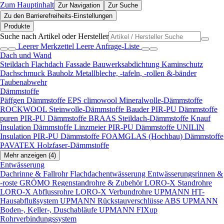
Zum Hauptinhalt
Zur Navigation
Zur Suche
Zu den Barrierefreiheits-Einstellungen
Produkte
Suche nach Artikel oder Hersteller
Leerer Merkzettel
Leere Anfrage-Liste
Dach und Wand
Steildach
Flachdach
Fassade
Bauwerksabdichtung
Kaminschutz
Dachschmuck
Bauholz
Metallbleche, -tafeln, -rollen &-bänder
Taubenabwehr
Dämmstoffe
Päffgen Dämmstoffe EPS
climowool Mineralwolle-Dämmstoffe
ROCKWOOL Steinwolle-Dämmstoffe
Bauder PIR-PU Dämmstoffe
puren PIR-PU Dämmstoffe
BRAAS Steildach-Dämmstoffe
Knauf
Insulation Dämmstoffe
Linzmeier PIR-PU Dämmstoffe
UNILIN
Insulation PIR-PU Dämmstoffe
FOAMGLAS (Hochbau) Dämmstoffe
PAVATEX Holzfaser-Dämmstoffe
Mehr anzeigen (4)
Entwässerung
Dachrinne & Fallrohr
Flachdachentwässerung
Entwässerungsrinnen &
-roste
GRÖMO Regenstandrohre & Zubehör
LORO-X Standrohre
LORO-X Abflussrohre
LORO-X Verbundrohre
UPMANN HT-
Hausabflußsystem
UPMANN Rückstauverschlüsse ABS
UPMANN
Boden-, Keller-, Duschabläufe
UPMANN FIXup
Rohrverbindungssystem