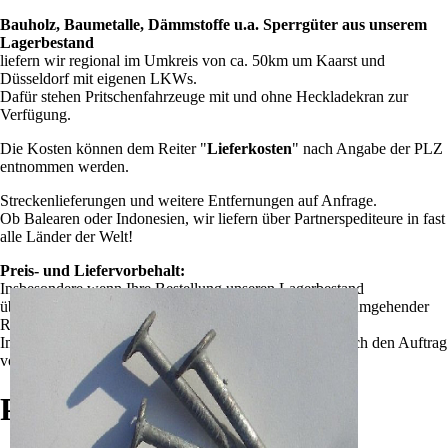
Bauholz, Baumetalle, Dämmstoffe u.a. Sperrgüter aus unserem
Lagerbestand
liefern wir regional im Umkreis von ca. 50km um Kaarst und
Düsseldorf mit eigenen LKWs.
Dafür stehen Pritschenfahrzeuge mit und ohne Heckladekran zur
Verfügung.
Die Kosten können dem Reiter "
Lieferkosten
" nach Angabe der PLZ
entnommen werden.
Streckenlieferungen und weitere Entfernungen auf Anfrage.
Ob Balearen oder Indonesien, wir liefern über Partnerspediteure in fast
alle Länder der Welt!
Preis- und Liefervorbehalt:
Insbesondere wenn Ihre Bestellung unseren Lagerbestand
überschreitet, behalten wir uns den Vertragsrücktritt bei umgehender
Rücküberweisung gezahlter Beträge vor.
Im Zweifel können Sie "auf Rechnung" bestellen und sich den Auftrag
vor der Zahlung telefonisch bestätigen lassen.
Passende Produkte