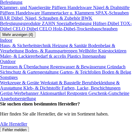
Befestigung
Klammer- und Nagelgeräte
Päffgen Handelsware Nägel & Drahtstifte
Päffgen Handelsware Hammertacker u. Klammern
SPAX-Schrauben
BÄR Dübel, Nägel, Schrauben & Zubehör
BWK
Befestigungsprodukte
ZAHN Spezialbefestigung
Hüfner-Dübel
TOX-
Dübel
CELO Dübel
CELO Holz-Dübel-Trockenbauschrauben
Mehr anzeigen (4)
Indoor
Haus- & Sicherheitstechnik
Heizung & Sanitär
Bodenbelag &
Verarbeitung
Boden- & Raumspartreppen
Wellhöfer Kniestocktüren
Maler- & Lackiererbedarf
tk accelis Plastics Innenausbau
Outdoor
Terrassen & Überdachung
Regenwasser & Bewässerung
Gründach
Sichtschutz & Gartengestaltung
Garten- & Teichfolien
Boden & Belag
Sonstiges
Werkzeuge & Geräte
Werkstatt & Baustelle
Berufsbekleidung &
Ausstattung
Kleb- & Dichtstoffe
Farben, Lacke, Beschichtungen
Gerüst-Werbebanner
Aktionsartikel
Restposten
Geschenk-Gutscheine
Angebotserstellung
Sie suchen einen bestimmten Hersteller?
Hier finden Sie alle Hersteller, die wir im Sortiment haben.
Alle Hersteller
Fehler melden