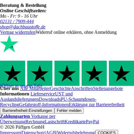
Beratung & Bestellung
Online Geschäftszeiten:
Mo - Fr: 9 - 16 Uhr
02131 / 7909-444
shop@dachbaustoffe.de
Vertrag widerrufen
Widerruf online erklären, ohne Anmeldung
(Öffnet in neuem Tab)
Über uns
Alle Mitarbeiter
Geschichte
Anschriften
Stellenangebote
Informationen
Lieferservice
UST und
Auslandslieferungen
Downloads
PU-Schaumdosen-
Recycling
Gefahrstoff-Informationen
Erklärung zur Barrierefreiheit
Barrierefreiheit-Einstellungen
Fehler melden
Zahlungsarten
Vorkasse per
Überweisung
Rechnung
Lastschrift
Kreditkarte
PayPal
© 2026 Päffgen GmbH
Impressum
|
Datenschutz
|
AGB
|
Widerrufsbelehrung
|
COOKIES