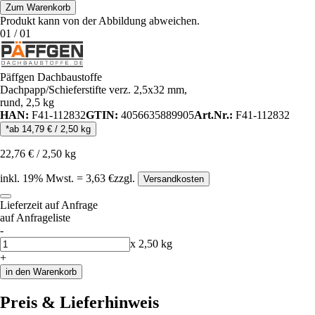
Zum Warenkorb
Produkt kann von der Abbildung abweichen.
01
/
01
Päffgen Dachbaustoffe
Dachpapp/Schieferstifte verz. 2,5x32 mm,
rund, 2,5 kg
HAN:
F41-112832
GTIN:
4056635889905
Art.Nr.:
F41-112832
*ab
14,79
€
/
2,50
kg
22,76
€
/
2,50
kg
inkl.
19
% Mwst.
=
3,63
€
zzgl.
Versandkosten
Lieferzeit auf Anfrage
auf Anfrageliste
-
Anzahl
x
2,50
kg
+
in den Warenkorb
Preis & Lieferhinweis