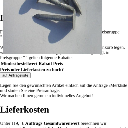
Päffgen (Handelsware) Schieferstifte
Rabatte
Für die Summe aller Artikel
?
Summe aller Artikel
in Preisgruppe
""
!
Wenn Sie weitere Artikel dieser Preisgruppe in den Warenkorb legen,
wird der Rabatt automatisch angepasst und dort angezeigt.
in
Preisgruppe
""
gelten folgende Rabatte:
Mindestbestellwert
Rabatt
Preis
Preis oder Lieferkosten zu hoch?
auf Anfrageliste
Legen Sie den gewünschten Artikel einfach auf die Anfrage-/Merkliste
und starten Sie eine Preisanfrage.
Wir machen Ihnen gerne ein individuelles Angebot!
Lieferkosten
Unter 119,- €
Auftrags-Gesamtwarenwert
berechnen wir