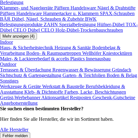
Befestigung
Klammer- und Nagelgeräte
Päffgen Handelsware Nägel & Drahtstifte
Päffgen Handelsware Hammertacker u. Klammern
SPAX-Schrauben
BÄR Dübel, Nägel, Schrauben & Zubehör
BWK
Befestigungsprodukte
ZAHN Spezialbefestigung
Hüfner-Dübel
TOX-
Dübel
CELO Dübel
CELO Holz-Dübel-Trockenbauschrauben
Mehr anzeigen (4)
Indoor
Haus- & Sicherheitstechnik
Heizung & Sanitär
Bodenbelag &
Verarbeitung
Boden- & Raumspartreppen
Wellhöfer Kniestocktüren
Maler- & Lackiererbedarf
tk accelis Plastics Innenausbau
Outdoor
Terrassen & Überdachung
Regenwasser & Bewässerung
Gründach
Sichtschutz & Gartengestaltung
Garten- & Teichfolien
Boden & Belag
Sonstiges
Werkzeuge & Geräte
Werkstatt & Baustelle
Berufsbekleidung &
Ausstattung
Kleb- & Dichtstoffe
Farben, Lacke, Beschichtungen
Gerüst-Werbebanner
Aktionsartikel
Restposten
Geschenk-Gutscheine
Angebotserstellung
Sie suchen einen bestimmten Hersteller?
Hier finden Sie alle Hersteller, die wir im Sortiment haben.
Alle Hersteller
Fehler melden