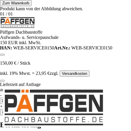
Zum Warenkorb
Produkt kann von der Abbildung abweichen.
01
/
01
Päffgen Dachbaustoffe
Aufwands- u. Servicepauschale
150 EUR inkl. MwSt.
HAN:
WEB-SERVICE0150
Art.Nr.:
WEB-SERVICE0150
150,00
€
/
Stück
inkl.
19
% Mwst.
=
23,95
€
zzgl.
Versandkosten
Lieferzeit auf Anfrage
auf Anfrageliste
-
Anzahl
Stück
+
in den Warenkorb
Beschreibung