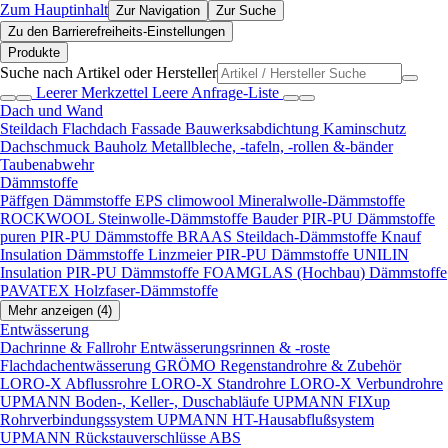
Zum Hauptinhalt
Zur Navigation
Zur Suche
Zu den Barrierefreiheits-Einstellungen
Produkte
Suche nach Artikel oder Hersteller
Leerer Merkzettel
Leere Anfrage-Liste
Dach und Wand
Steildach
Flachdach
Fassade
Bauwerksabdichtung
Kaminschutz
Dachschmuck
Bauholz
Metallbleche, -tafeln, -rollen &-bänder
Taubenabwehr
Dämmstoffe
Päffgen Dämmstoffe EPS
climowool Mineralwolle-Dämmstoffe
ROCKWOOL Steinwolle-Dämmstoffe
Bauder PIR-PU Dämmstoffe
puren PIR-PU Dämmstoffe
BRAAS Steildach-Dämmstoffe
Knauf
Insulation Dämmstoffe
Linzmeier PIR-PU Dämmstoffe
UNILIN
Insulation PIR-PU Dämmstoffe
FOAMGLAS (Hochbau) Dämmstoffe
PAVATEX Holzfaser-Dämmstoffe
Mehr anzeigen (4)
Entwässerung
Dachrinne & Fallrohr
Entwässerungsrinnen & -roste
Flachdachentwässerung
GRÖMO Regenstandrohre & Zubehör
LORO-X Abflussrohre
LORO-X Standrohre
LORO-X Verbundrohre
UPMANN Boden-, Keller-, Duschabläufe
UPMANN FIXup
Rohrverbindungssystem
UPMANN HT-Hausabflußsystem
UPMANN Rückstauverschlüsse ABS