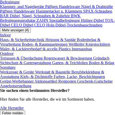
Befestigung
Klammer- und Nagelgeräte
Päffgen Handelsware Nägel & Drahtstifte
Päffgen Handelsware Hammertacker u. Klammern
SPAX-Schrauben
BÄR Dübel, Nägel, Schrauben & Zubehör
BWK
Befestigungsprodukte
ZAHN Spezialbefestigung
Hüfner-Dübel
TOX-
Dübel
CELO Dübel
CELO Holz-Dübel-Trockenbauschrauben
Mehr anzeigen (4)
Indoor
Haus- & Sicherheitstechnik
Heizung & Sanitär
Bodenbelag &
Verarbeitung
Boden- & Raumspartreppen
Wellhöfer Kniestocktüren
Maler- & Lackiererbedarf
tk accelis Plastics Innenausbau
Outdoor
Terrassen & Überdachung
Regenwasser & Bewässerung
Gründach
Sichtschutz & Gartengestaltung
Garten- & Teichfolien
Boden & Belag
Sonstiges
Werkzeuge & Geräte
Werkstatt & Baustelle
Berufsbekleidung &
Ausstattung
Kleb- & Dichtstoffe
Farben, Lacke, Beschichtungen
Gerüst-Werbebanner
Aktionsartikel
Restposten
Geschenk-Gutscheine
Angebotserstellung
Sie suchen einen bestimmten Hersteller?
Hier finden Sie alle Hersteller, die wir im Sortiment haben.
Alle Hersteller
Fehler melden