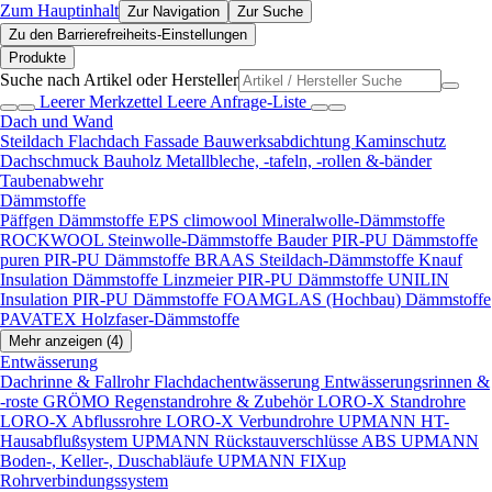
Zum Hauptinhalt
Zur Navigation
Zur Suche
Zu den Barrierefreiheits-Einstellungen
Produkte
Suche nach Artikel oder Hersteller
Leerer Merkzettel
Leere Anfrage-Liste
Dach und Wand
Steildach
Flachdach
Fassade
Bauwerksabdichtung
Kaminschutz
Dachschmuck
Bauholz
Metallbleche, -tafeln, -rollen &-bänder
Taubenabwehr
Dämmstoffe
Päffgen Dämmstoffe EPS
climowool Mineralwolle-Dämmstoffe
ROCKWOOL Steinwolle-Dämmstoffe
Bauder PIR-PU Dämmstoffe
puren PIR-PU Dämmstoffe
BRAAS Steildach-Dämmstoffe
Knauf
Insulation Dämmstoffe
Linzmeier PIR-PU Dämmstoffe
UNILIN
Insulation PIR-PU Dämmstoffe
FOAMGLAS (Hochbau) Dämmstoffe
PAVATEX Holzfaser-Dämmstoffe
Mehr anzeigen (4)
Entwässerung
Dachrinne & Fallrohr
Flachdachentwässerung
Entwässerungsrinnen &
-roste
GRÖMO Regenstandrohre & Zubehör
LORO-X Standrohre
LORO-X Abflussrohre
LORO-X Verbundrohre
UPMANN HT-
Hausabflußsystem
UPMANN Rückstauverschlüsse ABS
UPMANN
Boden-, Keller-, Duschabläufe
UPMANN FIXup
Rohrverbindungssystem