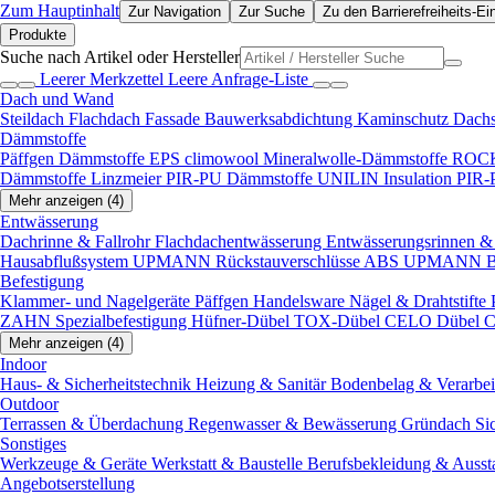
Zum Hauptinhalt
Zur Navigation
Zur Suche
Zu den Barrierefreiheits-Ei
Produkte
Suche nach Artikel oder Hersteller
Leerer Merkzettel
Leere Anfrage-Liste
Dach und Wand
Steildach
Flachdach
Fassade
Bauwerksabdichtung
Kaminschutz
Dach
Dämmstoffe
Päffgen Dämmstoffe EPS
climowool Mineralwolle-Dämmstoffe
ROCK
Dämmstoffe
Linzmeier PIR-PU Dämmstoffe
UNILIN Insulation PIR
Mehr anzeigen (4)
Entwässerung
Dachrinne & Fallrohr
Flachdachentwässerung
Entwässerungsrinnen & 
Hausabflußsystem
UPMANN Rückstauverschlüsse ABS
UPMANN Bod
Befestigung
Klammer- und Nagelgeräte
Päffgen Handelsware Nägel & Drahtstifte
ZAHN Spezialbefestigung
Hüfner-Dübel
TOX-Dübel
CELO Dübel
C
Mehr anzeigen (4)
Indoor
Haus- & Sicherheitstechnik
Heizung & Sanitär
Bodenbelag & Verarbe
Outdoor
Terrassen & Überdachung
Regenwasser & Bewässerung
Gründach
Si
Sonstiges
Werkzeuge & Geräte
Werkstatt & Baustelle
Berufsbekleidung & Ausst
Angebotserstellung