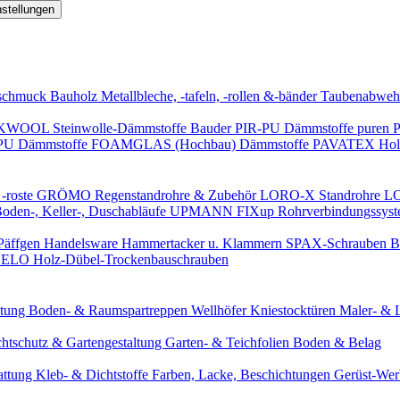
nstellungen
schmuck
Bauholz
Metallbleche, -tafeln, -rollen &-bänder
Taubenabweh
WOOL Steinwolle-Dämmstoffe
Bauder PIR-PU Dämmstoffe
puren 
-PU Dämmstoffe
FOAMGLAS (Hochbau) Dämmstoffe
PAVATEX Holz
-roste
GRÖMO Regenstandrohre & Zubehör
LORO-X Standrohre
LO
en-, Keller-, Duschabläufe
UPMANN FIXup Rohrverbindungssyst
Päffgen Handelsware Hammertacker u. Klammern
SPAX-Schrauben
B
ELO Holz-Dübel-Trockenbauschrauben
itung
Boden- & Raumspartreppen
Wellhöfer Kniestocktüren
Maler- & 
chtschutz & Gartengestaltung
Garten- & Teichfolien
Boden & Belag
attung
Kleb- & Dichtstoffe
Farben, Lacke, Beschichtungen
Gerüst-We