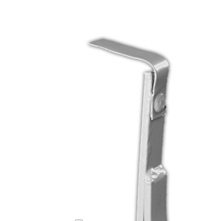
cken Sie 'f'
um zwischen interaktiven Elementen zu wechseln und die
Bedienung 
 ruhigere, fokussiertere Nutzererfahrung. Besonders hilfreich bei Vestibular-Stör