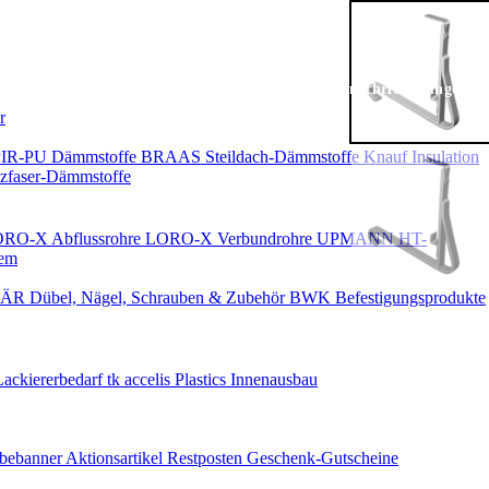
Keine Benachrichtigungen
r
PIR-PU Dämmstoffe
BRAAS Steildach-Dämmstoffe
Knauf Insulation
faser-Dämmstoffe
RO-X Abflussrohre
LORO-X Verbundrohre
UPMANN HT-
em
ÄR Dübel, Nägel, Schrauben & Zubehör
BWK Befestigungsprodukte
Lackiererbedarf
tk accelis Plastics Innenausbau
rbebanner
Aktionsartikel
Restposten
Geschenk-Gutscheine