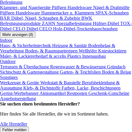
Befestigung
Klammer- und Nagelgeräte
Päffgen Handelsware Nägel & Drahtstifte
Päffgen Handelsware Hammertacker u. Klammern
SPAX-Schrauben
BÄR Dübel, Nägel, Schrauben & Zubehör
BWK
Befestigungsprodukte
ZAHN Spezialbefestigung
Hüfner-Dübel
TOX-
Dübel
CELO Dübel
CELO Holz-Dübel-Trockenbauschrauben
Mehr anzeigen (4)
Indoor
Haus- & Sicherheitstechnik
Heizung & Sanitär
Bodenbelag &
Verarbeitung
Boden- & Raumspartreppen
Wellhöfer Kniestocktüren
Maler- & Lackiererbedarf
tk accelis Plastics Innenausbau
Outdoor
Terrassen & Überdachung
Regenwasser & Bewässerung
Gründach
Sichtschutz & Gartengestaltung
Garten- & Teichfolien
Boden & Belag
Sonstiges
Werkzeuge & Geräte
Werkstatt & Baustelle
Berufsbekleidung &
Ausstattung
Kleb- & Dichtstoffe
Farben, Lacke, Beschichtungen
Gerüst-Werbebanner
Aktionsartikel
Restposten
Geschenk-Gutscheine
Angebotserstellung
Sie suchen einen bestimmten Hersteller?
Hier finden Sie alle Hersteller, die wir im Sortiment haben.
Alle Hersteller
Fehler melden