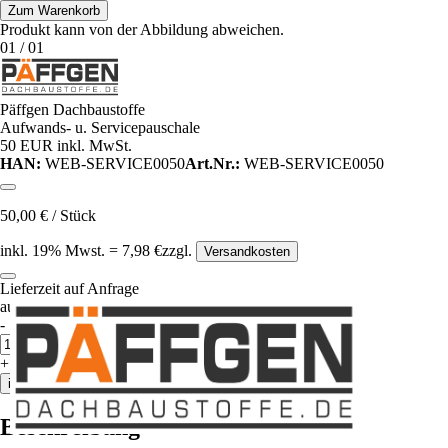
Zum Warenkorb
Produkt kann von der Abbildung abweichen.
01
/
01
Päffgen Dachbaustoffe
Aufwands- u. Servicepauschale
50 EUR inkl. MwSt.
HAN:
WEB-SERVICE0050
Art.Nr.:
WEB-SERVICE0050
50,00
€
/
Stück
inkl.
19
% Mwst.
=
7,98
€
zzgl.
Versandkosten
Lieferzeit auf Anfrage
auf Anfrageliste
-
Anzahl
Stück
+
in den Warenkorb
Beschreibung