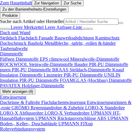
Zum Hauptinhalt
Zur Navigation
Zur Suche
Zu den Barrierefreiheits-Einstellungen
Produkte
Suche nach Artikel oder Hersteller
Leerer Merkzettel
Leere Anfrage-Liste
Dach und Wand
Steildach
Flachdach
Fassade
Bauwerksabdichtung
Kaminschutz
Dachschmuck
Bauholz
Metallbleche, -tafeln, -rollen &-bänder
Taubenabwehr
Dämmstoffe
Päffgen Dämmstoffe EPS
climowool Mineralwolle-Dämmstoffe
ROCKWOOL Steinwolle-Dämmstoffe
Bauder PIR-PU Dämmstoffe
puren PIR-PU Dämmstoffe
BRAAS Steildach-Dämmstoffe
Knauf
Insulation Dämmstoffe
Linzmeier PIR-PU Dämmstoffe
UNILIN
Insulation PIR-PU Dämmstoffe
FOAMGLAS (Hochbau) Dämmstoffe
PAVATEX Holzfaser-Dämmstoffe
Mehr anzeigen (4)
Entwässerung
Dachrinne & Fallrohr
Flachdachentwässerung
Entwässerungsrinnen &
-roste
GRÖMO Regenstandrohre & Zubehör
LORO-X Standrohre
LORO-X Abflussrohre
LORO-X Verbundrohre
UPMANN HT-
Hausabflußsystem
UPMANN Rückstauverschlüsse ABS
UPMANN
Boden-, Keller-, Duschabläufe
UPMANN FIXup
Rohrverbindungssystem