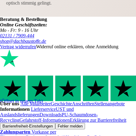
optisch stimmig gelingt.
Beratung & Bestellung
Online Geschäftszeiten:
Mo - Fr: 9 - 16 Uhr
02131 / 7909-444
shop@dachbaustoffe.de
Vertrag widerrufen
Widerruf online erklären, ohne Anmeldung
(Öffnet in neuem Tab)
Über uns
Alle Mitarbeiter
Geschichte
Anschriften
Stellenangebote
Informationen
Lieferservice
UST und
Auslandslieferungen
Downloads
PU-Schaumdosen-
Recycling
Gefahrstoff-Informationen
Erklärung zur Barrierefreiheit
Barrierefreiheit-Einstellungen
Fehler melden
Zahlungsarten
Vorkasse per