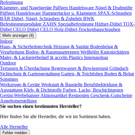
Befestigung
Klammer- und Nagelgeräte
Päffgen Handelsware Nägel & Drahtstifte
Päffgen Handelsware Hammertacker u. Klammern
SPAX-Schrauben
BÄR Dübel, Nägel, Schrauben & Zubehör
BWK
Befestigungsprodukte
ZAHN Spezialbefestigung
Hüfner-Dübel
TOX-
Dübel
CELO Dübel
CELO Holz-Dübel-Trockenbauschrauben
Mehr anzeigen (4)
Indoor
Haus- & Sicherheitstechnik
Heizung & Sanitär
Bodenbelag &
Verarbeitung
Boden- & Raumspartreppen
Wellhöfer Kniestocktüren
Maler- & Lackiererbedarf
tk accelis Plastics Innenausbau
Outdoor
Terrassen & Überdachung
Regenwasser & Bewässerung
Gründach
Sichtschutz & Gartengestaltung
Garten- & Teichfolien
Boden & Belag
Sonstiges
Werkzeuge & Geräte
Werkstatt & Baustelle
Berufsbekleidung &
Ausstattung
Kleb- & Dichtstoffe
Farben, Lacke, Beschichtungen
Gerüst-Werbebanner
Aktionsartikel
Restposten
Geschenk-Gutscheine
Angebotserstellung
Sie suchen einen bestimmten Hersteller?
Hier finden Sie alle Hersteller, die wir im Sortiment haben.
Alle Hersteller
Fehler melden