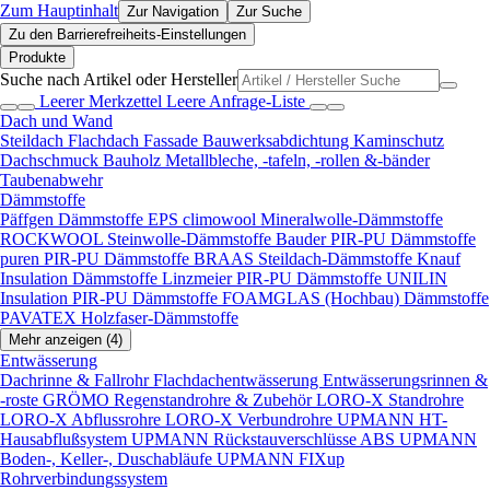
Zum Hauptinhalt
Zur Navigation
Zur Suche
Zu den Barrierefreiheits-Einstellungen
Produkte
Suche nach Artikel oder Hersteller
Leerer Merkzettel
Leere Anfrage-Liste
Dach und Wand
Steildach
Flachdach
Fassade
Bauwerksabdichtung
Kaminschutz
Dachschmuck
Bauholz
Metallbleche, -tafeln, -rollen &-bänder
Taubenabwehr
Dämmstoffe
Päffgen Dämmstoffe EPS
climowool Mineralwolle-Dämmstoffe
ROCKWOOL Steinwolle-Dämmstoffe
Bauder PIR-PU Dämmstoffe
puren PIR-PU Dämmstoffe
BRAAS Steildach-Dämmstoffe
Knauf
Insulation Dämmstoffe
Linzmeier PIR-PU Dämmstoffe
UNILIN
Insulation PIR-PU Dämmstoffe
FOAMGLAS (Hochbau) Dämmstoffe
PAVATEX Holzfaser-Dämmstoffe
Mehr anzeigen (4)
Entwässerung
Dachrinne & Fallrohr
Flachdachentwässerung
Entwässerungsrinnen &
-roste
GRÖMO Regenstandrohre & Zubehör
LORO-X Standrohre
LORO-X Abflussrohre
LORO-X Verbundrohre
UPMANN HT-
Hausabflußsystem
UPMANN Rückstauverschlüsse ABS
UPMANN
Boden-, Keller-, Duschabläufe
UPMANN FIXup
Rohrverbindungssystem