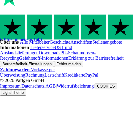
(Öffnet in neuem Tab)
Über uns
Alle Mitarbeiter
Geschichte
Anschriften
Stellenangebote
Informationen
Lieferservice
UST und
Auslandslieferungen
Downloads
PU-Schaumdosen-
Recycling
Gefahrstoff-Informationen
Erklärung zur Barrierefreiheit
Barrierefreiheit-Einstellungen
Fehler melden
Zahlungsarten
Vorkasse per
Überweisung
Rechnung
Lastschrift
Kreditkarte
PayPal
© 2026 Päffgen GmbH
Impressum
|
Datenschutz
|
AGB
|
Widerrufsbelehrung
|
COOKIES
Light Theme