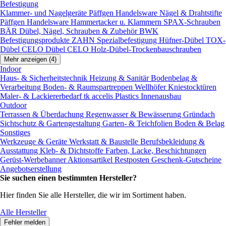
Befestigung
Klammer- und Nagelgeräte
Päffgen Handelsware Nägel & Drahtstifte
Päffgen Handelsware Hammertacker u. Klammern
SPAX-Schrauben
BÄR Dübel, Nägel, Schrauben & Zubehör
BWK
Befestigungsprodukte
ZAHN Spezialbefestigung
Hüfner-Dübel
TOX-
Dübel
CELO Dübel
CELO Holz-Dübel-Trockenbauschrauben
Mehr anzeigen (4)
Indoor
Haus- & Sicherheitstechnik
Heizung & Sanitär
Bodenbelag &
Verarbeitung
Boden- & Raumspartreppen
Wellhöfer Kniestocktüren
Maler- & Lackiererbedarf
tk accelis Plastics Innenausbau
Outdoor
Terrassen & Überdachung
Regenwasser & Bewässerung
Gründach
Sichtschutz & Gartengestaltung
Garten- & Teichfolien
Boden & Belag
Sonstiges
Werkzeuge & Geräte
Werkstatt & Baustelle
Berufsbekleidung &
Ausstattung
Kleb- & Dichtstoffe
Farben, Lacke, Beschichtungen
Gerüst-Werbebanner
Aktionsartikel
Restposten
Geschenk-Gutscheine
Angebotserstellung
Sie suchen einen bestimmten Hersteller?
Hier finden Sie alle Hersteller, die wir im Sortiment haben.
Alle Hersteller
Fehler melden