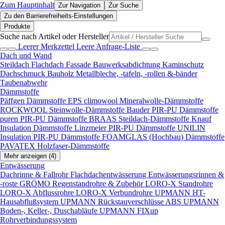
Zum Hauptinhalt
Zur Navigation
Zur Suche
Zu den Barrierefreiheits-Einstellungen
Produkte
Suche nach Artikel oder Hersteller
Leerer Merkzettel
Leere Anfrage-Liste
Dach und Wand
Steildach
Flachdach
Fassade
Bauwerksabdichtung
Kaminschutz
Dachschmuck
Bauholz
Metallbleche, -tafeln, -rollen &-bänder
Taubenabwehr
Dämmstoffe
Päffgen Dämmstoffe EPS
climowool Mineralwolle-Dämmstoffe
ROCKWOOL Steinwolle-Dämmstoffe
Bauder PIR-PU Dämmstoffe
puren PIR-PU Dämmstoffe
BRAAS Steildach-Dämmstoffe
Knauf
Insulation Dämmstoffe
Linzmeier PIR-PU Dämmstoffe
UNILIN
Insulation PIR-PU Dämmstoffe
FOAMGLAS (Hochbau) Dämmstoffe
PAVATEX Holzfaser-Dämmstoffe
Mehr anzeigen (4)
Entwässerung
Dachrinne & Fallrohr
Flachdachentwässerung
Entwässerungsrinnen &
-roste
GRÖMO Regenstandrohre & Zubehör
LORO-X Standrohre
LORO-X Abflussrohre
LORO-X Verbundrohre
UPMANN HT-
Hausabflußsystem
UPMANN Rückstauverschlüsse ABS
UPMANN
Boden-, Keller-, Duschabläufe
UPMANN FIXup
Rohrverbindungssystem