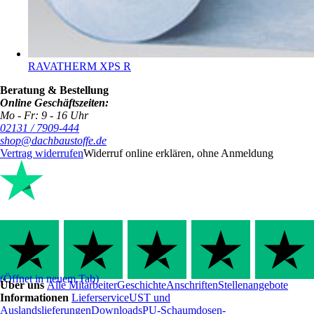
RAVATHERM XPS R
Beratung & Bestellung
Online Geschäftszeiten:
Mo - Fr: 9 - 16 Uhr
02131 / 7909-444
shop@dachbaustoffe.de
Vertrag widerrufen
Widerruf online erklären, ohne Anmeldung
(Öffnet in neuem Tab)
Über uns
Alle Mitarbeiter
Geschichte
Anschriften
Stellenangebote
Informationen
Lieferservice
UST und
Auslandslieferungen
Downloads
PU-Schaumdosen-