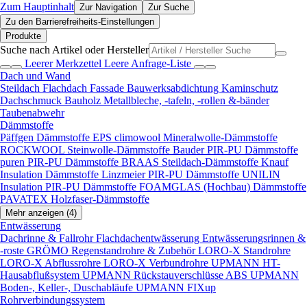
Zum Hauptinhalt
Zur Navigation
Zur Suche
Zu den Barrierefreiheits-Einstellungen
Produkte
Suche nach Artikel oder Hersteller
Leerer Merkzettel
Leere Anfrage-Liste
Dach und Wand
Steildach
Flachdach
Fassade
Bauwerksabdichtung
Kaminschutz
Dachschmuck
Bauholz
Metallbleche, -tafeln, -rollen &-bänder
Taubenabwehr
Dämmstoffe
Päffgen Dämmstoffe EPS
climowool Mineralwolle-Dämmstoffe
ROCKWOOL Steinwolle-Dämmstoffe
Bauder PIR-PU Dämmstoffe
puren PIR-PU Dämmstoffe
BRAAS Steildach-Dämmstoffe
Knauf
Insulation Dämmstoffe
Linzmeier PIR-PU Dämmstoffe
UNILIN
Insulation PIR-PU Dämmstoffe
FOAMGLAS (Hochbau) Dämmstoffe
PAVATEX Holzfaser-Dämmstoffe
Mehr anzeigen (4)
Entwässerung
Dachrinne & Fallrohr
Flachdachentwässerung
Entwässerungsrinnen &
-roste
GRÖMO Regenstandrohre & Zubehör
LORO-X Standrohre
LORO-X Abflussrohre
LORO-X Verbundrohre
UPMANN HT-
Hausabflußsystem
UPMANN Rückstauverschlüsse ABS
UPMANN
Boden-, Keller-, Duschabläufe
UPMANN FIXup
Rohrverbindungssystem