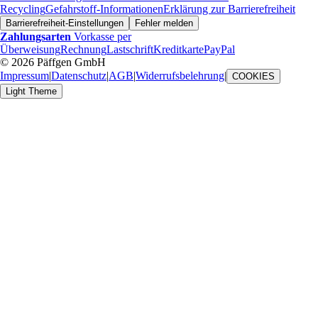
Recycling
Gefahrstoff-Informationen
Erklärung zur Barrierefreiheit
Barrierefreiheit-Einstellungen
Fehler melden
Zahlungsarten
Vorkasse per
Überweisung
Rechnung
Lastschrift
Kreditkarte
PayPal
© 2026 Päffgen GmbH
Impressum
|
Datenschutz
|
AGB
|
Widerrufsbelehrung
|
COOKIES
Light Theme