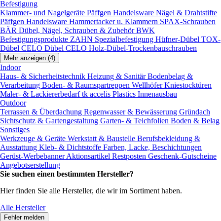
Befestigung
Klammer- und Nagelgeräte
Päffgen Handelsware Nägel & Drahtstifte
Päffgen Handelsware Hammertacker u. Klammern
SPAX-Schrauben
BÄR Dübel, Nägel, Schrauben & Zubehör
BWK
Befestigungsprodukte
ZAHN Spezialbefestigung
Hüfner-Dübel
TOX-
Dübel
CELO Dübel
CELO Holz-Dübel-Trockenbauschrauben
Mehr anzeigen (4)
Indoor
Haus- & Sicherheitstechnik
Heizung & Sanitär
Bodenbelag &
Verarbeitung
Boden- & Raumspartreppen
Wellhöfer Kniestocktüren
Maler- & Lackiererbedarf
tk accelis Plastics Innenausbau
Outdoor
Terrassen & Überdachung
Regenwasser & Bewässerung
Gründach
Sichtschutz & Gartengestaltung
Garten- & Teichfolien
Boden & Belag
Sonstiges
Werkzeuge & Geräte
Werkstatt & Baustelle
Berufsbekleidung &
Ausstattung
Kleb- & Dichtstoffe
Farben, Lacke, Beschichtungen
Gerüst-Werbebanner
Aktionsartikel
Restposten
Geschenk-Gutscheine
Angebotserstellung
Sie suchen einen bestimmten Hersteller?
Hier finden Sie alle Hersteller, die wir im Sortiment haben.
Alle Hersteller
Fehler melden