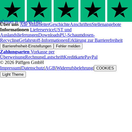
(Öffnet in neuem Tab)
Über uns
Alle Mitarbeiter
Geschichte
Anschriften
Stellenangebote
Informationen
Lieferservice
UST und
Auslandslieferungen
Downloads
PU-Schaumdosen-
Recycling
Gefahrstoff-Informationen
Erklärung zur Barrierefreiheit
Barrierefreiheit-Einstellungen
Fehler melden
Zahlungsarten
Vorkasse per
Überweisung
Rechnung
Lastschrift
Kreditkarte
PayPal
© 2026 Päffgen GmbH
Impressum
|
Datenschutz
|
AGB
|
Widerrufsbelehrung
|
COOKIES
Light Theme