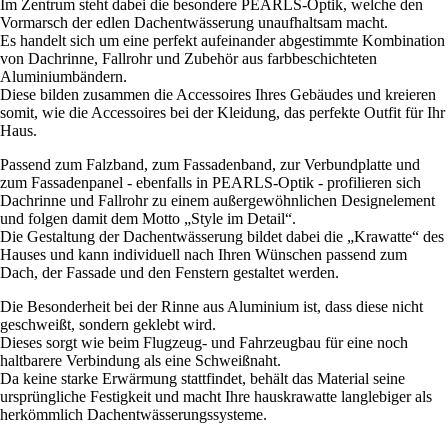
Im Zentrum steht dabei die besondere PEARLS-Optik, welche den
Vormarsch der edlen Dachentwässerung unaufhaltsam macht.
Es handelt sich um eine perfekt aufeinander abgestimmte Kombination
von Dachrinne, Fallrohr und Zubehör aus farbbeschichteten
Aluminiumbändern.
Diese bilden zusammen die Accessoires Ihres Gebäudes und kreieren
somit, wie die Accessoires bei der Kleidung, das perfekte Outfit für Ihr
Haus.
Passend zum Falzband, zum Fassadenband, zur Verbundplatte und
zum Fassadenpanel - ebenfalls in PEARLS-Optik - profilieren sich
Dachrinne und Fallrohr zu einem außergewöhnlichen Designelement
und folgen damit dem Motto „Style im Detail“.
Die Gestaltung der Dachentwässerung bildet dabei die „Krawatte“ des
Hauses und kann individuell nach Ihren Wünschen passend zum
Dach, der Fassade und den Fenstern gestaltet werden.
Die Besonderheit bei der Rinne aus Aluminium ist, dass diese nicht
geschweißt, sondern geklebt wird.
Dieses sorgt wie beim Flugzeug- und Fahrzeugbau für eine noch
haltbarere Verbindung als eine Schweißnaht.
Da keine starke Erwärmung stattfindet, behält das Material seine
ursprüngliche Festigkeit und macht Ihre hauskrawatte langlebiger als
herkömmlich Dachentwässerungssysteme.