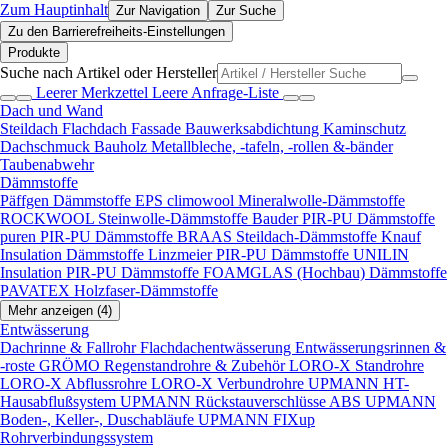
Zum Hauptinhalt
Zur Navigation
Zur Suche
Zu den Barrierefreiheits-Einstellungen
Produkte
Suche nach Artikel oder Hersteller
Leerer Merkzettel
Leere Anfrage-Liste
Dach und Wand
Steildach
Flachdach
Fassade
Bauwerksabdichtung
Kaminschutz
Dachschmuck
Bauholz
Metallbleche, -tafeln, -rollen &-bänder
Taubenabwehr
Dämmstoffe
Päffgen Dämmstoffe EPS
climowool Mineralwolle-Dämmstoffe
ROCKWOOL Steinwolle-Dämmstoffe
Bauder PIR-PU Dämmstoffe
puren PIR-PU Dämmstoffe
BRAAS Steildach-Dämmstoffe
Knauf
Insulation Dämmstoffe
Linzmeier PIR-PU Dämmstoffe
UNILIN
Insulation PIR-PU Dämmstoffe
FOAMGLAS (Hochbau) Dämmstoffe
PAVATEX Holzfaser-Dämmstoffe
Mehr anzeigen (4)
Entwässerung
Dachrinne & Fallrohr
Flachdachentwässerung
Entwässerungsrinnen &
-roste
GRÖMO Regenstandrohre & Zubehör
LORO-X Standrohre
LORO-X Abflussrohre
LORO-X Verbundrohre
UPMANN HT-
Hausabflußsystem
UPMANN Rückstauverschlüsse ABS
UPMANN
Boden-, Keller-, Duschabläufe
UPMANN FIXup
Rohrverbindungssystem