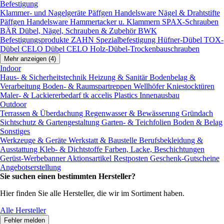
Befestigung
Klammer- und Nagelgeräte
Päffgen Handelsware Nägel & Drahtstifte
Päffgen Handelsware Hammertacker u. Klammern
SPAX-Schrauben
BÄR Dübel, Nägel, Schrauben & Zubehör
BWK
Befestigungsprodukte
ZAHN Spezialbefestigung
Hüfner-Dübel
TOX-
Dübel
CELO Dübel
CELO Holz-Dübel-Trockenbauschrauben
Mehr anzeigen (4)
Indoor
Haus- & Sicherheitstechnik
Heizung & Sanitär
Bodenbelag &
Verarbeitung
Boden- & Raumspartreppen
Wellhöfer Kniestocktüren
Maler- & Lackiererbedarf
tk accelis Plastics Innenausbau
Outdoor
Terrassen & Überdachung
Regenwasser & Bewässerung
Gründach
Sichtschutz & Gartengestaltung
Garten- & Teichfolien
Boden & Belag
Sonstiges
Werkzeuge & Geräte
Werkstatt & Baustelle
Berufsbekleidung &
Ausstattung
Kleb- & Dichtstoffe
Farben, Lacke, Beschichtungen
Gerüst-Werbebanner
Aktionsartikel
Restposten
Geschenk-Gutscheine
Angebotserstellung
Sie suchen einen bestimmten Hersteller?
Hier finden Sie alle Hersteller, die wir im Sortiment haben.
Alle Hersteller
Fehler melden