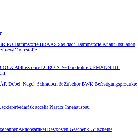
Keine Benachrichtigungen
r
PIR-PU Dämmstoffe
BRAAS Steildach-Dämmstoffe
Knauf Insulation
faser-Dämmstoffe
RO-X Abflussrohre
LORO-X Verbundrohre
UPMANN HT-
em
ÄR Dübel, Nägel, Schrauben & Zubehör
BWK Befestigungsprodukte
Lackiererbedarf
tk accelis Plastics Innenausbau
rbebanner
Aktionsartikel
Restposten
Geschenk-Gutscheine