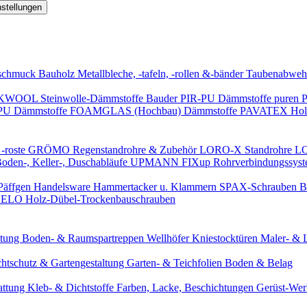
nstellungen
schmuck
Bauholz
Metallbleche, -tafeln, -rollen &-bänder
Taubenabweh
WOOL Steinwolle-Dämmstoffe
Bauder PIR-PU Dämmstoffe
puren 
-PU Dämmstoffe
FOAMGLAS (Hochbau) Dämmstoffe
PAVATEX Holz
-roste
GRÖMO Regenstandrohre & Zubehör
LORO-X Standrohre
LO
en-, Keller-, Duschabläufe
UPMANN FIXup Rohrverbindungssyst
Päffgen Handelsware Hammertacker u. Klammern
SPAX-Schrauben
B
ELO Holz-Dübel-Trockenbauschrauben
itung
Boden- & Raumspartreppen
Wellhöfer Kniestocktüren
Maler- & 
chtschutz & Gartengestaltung
Garten- & Teichfolien
Boden & Belag
attung
Kleb- & Dichtstoffe
Farben, Lacke, Beschichtungen
Gerüst-We