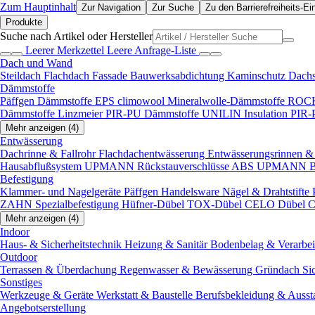
Zum Hauptinhalt
Zur Navigation
Zur Suche
Zu den Barrierefreiheits-Ei
Produkte
Suche nach Artikel oder Hersteller
Leerer Merkzettel
Leere Anfrage-Liste
Dach und Wand
Steildach
Flachdach
Fassade
Bauwerksabdichtung
Kaminschutz
Dach
Dämmstoffe
Päffgen Dämmstoffe EPS
climowool Mineralwolle-Dämmstoffe
ROCK
Dämmstoffe
Linzmeier PIR-PU Dämmstoffe
UNILIN Insulation PIR
Mehr anzeigen (4)
Entwässerung
Dachrinne & Fallrohr
Flachdachentwässerung
Entwässerungsrinnen & 
Hausabflußsystem
UPMANN Rückstauverschlüsse ABS
UPMANN Bod
Befestigung
Klammer- und Nagelgeräte
Päffgen Handelsware Nägel & Drahtstifte
ZAHN Spezialbefestigung
Hüfner-Dübel
TOX-Dübel
CELO Dübel
C
Mehr anzeigen (4)
Indoor
Haus- & Sicherheitstechnik
Heizung & Sanitär
Bodenbelag & Verarbe
Outdoor
Terrassen & Überdachung
Regenwasser & Bewässerung
Gründach
Si
Sonstiges
Werkzeuge & Geräte
Werkstatt & Baustelle
Berufsbekleidung & Ausst
Angebotserstellung