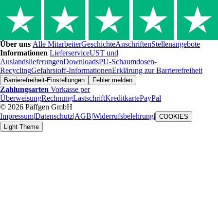
Über uns
Alle Mitarbeiter
Geschichte
Anschriften
Stellenangebote
Informationen
Lieferservice
UST und
Auslandslieferungen
Downloads
PU-Schaumdosen-
Recycling
Gefahrstoff-Informationen
Erklärung zur Barrierefreiheit
Barrierefreiheit-Einstellungen
Fehler melden
Zahlungsarten
Vorkasse per
Überweisung
Rechnung
Lastschrift
Kreditkarte
PayPal
© 2026 Päffgen GmbH
Impressum
|
Datenschutz
|
AGB
|
Widerrufsbelehrung
|
COOKIES
Light Theme