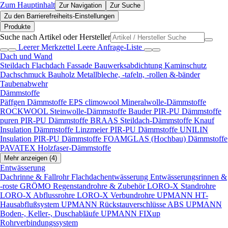
Zum Hauptinhalt
Zur Navigation
Zur Suche
Zu den Barrierefreiheits-Einstellungen
Produkte
Suche nach Artikel oder Hersteller
Leerer Merkzettel
Leere Anfrage-Liste
Dach und Wand
Steildach
Flachdach
Fassade
Bauwerksabdichtung
Kaminschutz
Dachschmuck
Bauholz
Metallbleche, -tafeln, -rollen &-bänder
Taubenabwehr
Dämmstoffe
Päffgen Dämmstoffe EPS
climowool Mineralwolle-Dämmstoffe
ROCKWOOL Steinwolle-Dämmstoffe
Bauder PIR-PU Dämmstoffe
puren PIR-PU Dämmstoffe
BRAAS Steildach-Dämmstoffe
Knauf
Insulation Dämmstoffe
Linzmeier PIR-PU Dämmstoffe
UNILIN
Insulation PIR-PU Dämmstoffe
FOAMGLAS (Hochbau) Dämmstoffe
PAVATEX Holzfaser-Dämmstoffe
Mehr anzeigen (4)
Entwässerung
Dachrinne & Fallrohr
Flachdachentwässerung
Entwässerungsrinnen &
-roste
GRÖMO Regenstandrohre & Zubehör
LORO-X Standrohre
LORO-X Abflussrohre
LORO-X Verbundrohre
UPMANN HT-
Hausabflußsystem
UPMANN Rückstauverschlüsse ABS
UPMANN
Boden-, Keller-, Duschabläufe
UPMANN FIXup
Rohrverbindungssystem