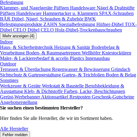
Befestigung
Klammer- und Nagelgeräte
Päffgen Handelsware Nägel & Drahtstifte
Päffgen Handelsware Hammertacker u. Klammern
SPAX-Schrauben
BÄR Dübel, Nägel, Schrauben & Zubehör
BWK
Befestigungsprodukte
ZAHN Spezialbefestigung
Hüfner-Dübel
TOX-
Dübel
CELO Dübel
CELO Holz-Dübel-Trockenbauschrauben
Mehr anzeigen (4)
Indoor
Haus- & Sicherheitstechnik
Heizung & Sanitär
Bodenbelag &
Verarbeitung
Boden- & Raumspartreppen
Wellhöfer Kniestocktüren
Maler- & Lackiererbedarf
tk accelis Plastics Innenausbau
Outdoor
Terrassen & Überdachung
Regenwasser & Bewässerung
Gründach
Sichtschutz & Gartengestaltung
Garten- & Teichfolien
Boden & Belag
Sonstiges
Werkzeuge & Geräte
Werkstatt & Baustelle
Berufsbekleidung &
Ausstattung
Kleb- & Dichtstoffe
Farben, Lacke, Beschichtungen
Gerüst-Werbebanner
Aktionsartikel
Restposten
Geschenk-Gutscheine
Angebotserstellung
Sie suchen einen bestimmten Hersteller?
Hier finden Sie alle Hersteller, die wir im Sortiment haben.
Alle Hersteller
Fehler melden