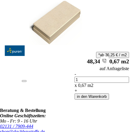
*ab
36,25
€
/
m2
48,34
€
/
0,67
m2
i
auf Anfrageliste
-
Anzahl
x
0,67
m2
+
in den Warenkorb
Beratung & Bestellung
Online Geschäftszeiten:
Mo - Fr: 9 - 16 Uhr
02131 / 7909-444
shop@dachbaustoffe.de