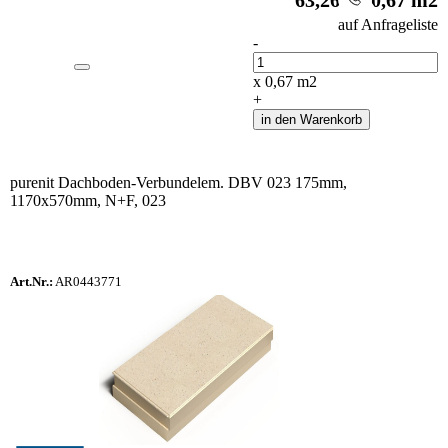
i
auf Anfrageliste
-
Anzahl
x
0,67
m2
+
in den Warenkorb
purenit Dachboden-Verbundelem. DBV 023 175mm,
1170x570mm, N+F, 023
Art.Nr.:
AR0443771