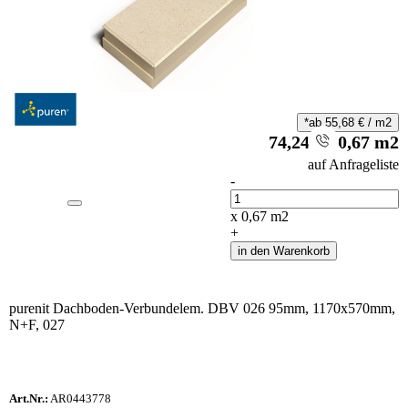
*ab
55,68
€
/
m2
74,24
€
/
0,67
m2
i
auf Anfrageliste
-
Anzahl
x
0,67
m2
+
in den Warenkorb
purenit Dachboden-Verbundelem. DBV 026 95mm, 1170x570mm,
N+F, 027
Art.Nr.:
AR0443778