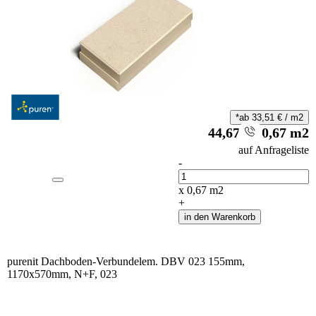
*ab
33,51
€
/
m2
44,67
€
/
0,67
m2
i
auf Anfrageliste
-
Anzahl
x
0,67
m2
+
in den Warenkorb
purenit Dachboden-Verbundelem. DBV 023 155mm,
1170x570mm, N+F, 023