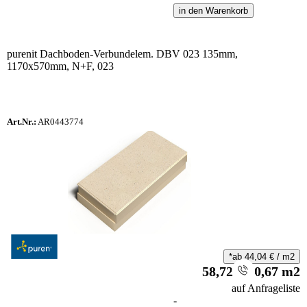
in den Warenkorb
purenit Dachboden-Verbundelem. DBV 023 135mm,
1170x570mm, N+F, 023
Art.Nr.:
AR0443774
*ab
44,04
€
/
m2
58,72
€
/
0,67
m2
i
auf Anfrageliste
-