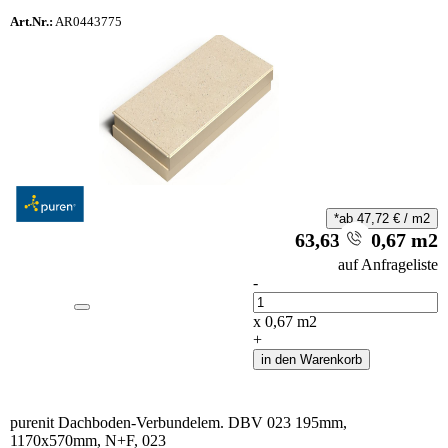
Art.Nr.:
AR0443775
*ab
47,72
€
/
m2
63,63
€
/
0,67
m2
i
auf Anfrageliste
-
Anzahl
x
0,67
m2
+
in den Warenkorb
purenit Dachboden-Verbundelem. DBV 023 195mm,
1170x570mm, N+F, 023