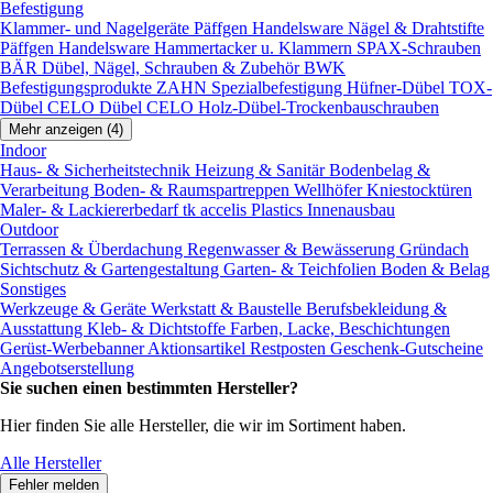
Befestigung
Klammer- und Nagelgeräte
Päffgen Handelsware Nägel & Drahtstifte
Päffgen Handelsware Hammertacker u. Klammern
SPAX-Schrauben
BÄR Dübel, Nägel, Schrauben & Zubehör
BWK
Befestigungsprodukte
ZAHN Spezialbefestigung
Hüfner-Dübel
TOX-
Dübel
CELO Dübel
CELO Holz-Dübel-Trockenbauschrauben
Mehr anzeigen (4)
Indoor
Haus- & Sicherheitstechnik
Heizung & Sanitär
Bodenbelag &
Verarbeitung
Boden- & Raumspartreppen
Wellhöfer Kniestocktüren
Maler- & Lackiererbedarf
tk accelis Plastics Innenausbau
Outdoor
Terrassen & Überdachung
Regenwasser & Bewässerung
Gründach
Sichtschutz & Gartengestaltung
Garten- & Teichfolien
Boden & Belag
Sonstiges
Werkzeuge & Geräte
Werkstatt & Baustelle
Berufsbekleidung &
Ausstattung
Kleb- & Dichtstoffe
Farben, Lacke, Beschichtungen
Gerüst-Werbebanner
Aktionsartikel
Restposten
Geschenk-Gutscheine
Angebotserstellung
Sie suchen einen bestimmten Hersteller?
Hier finden Sie alle Hersteller, die wir im Sortiment haben.
Alle Hersteller
Fehler melden