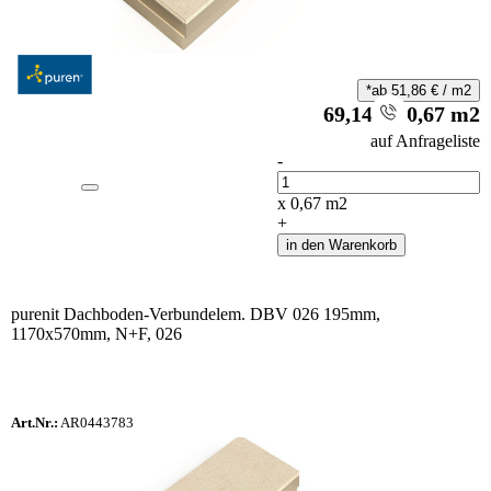
*ab
51,86
€
/
m2
69,14
€
/
0,67
m2
i
auf Anfrageliste
-
Anzahl
x
0,67
m2
+
in den Warenkorb
purenit Dachboden-Verbundelem. DBV 026 195mm,
1170x570mm, N+F, 026
Art.Nr.:
AR0443783