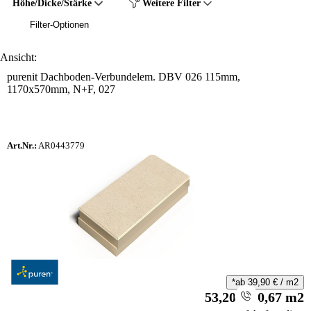
Höhe/Dicke/Stärke
Weitere Filter
Filter-Optionen
Ansicht:
purenit Dachboden-Verbundelem. DBV 026 115mm,
1170x570mm, N+F, 027
Art.Nr.:
AR0443779
*ab
39,90
€
/
m2
53,20
€
/
0,67
m2
i