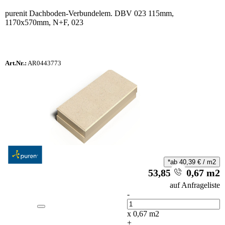
purenit Dachboden-Verbundelem. DBV 023 115mm,
1170x570mm, N+F, 023
Art.Nr.:
AR0443773
*ab
40,39
€
/
m2
53,85
€
/
0,67
m2
i
auf Anfrageliste
-
Anzahl
x
0,67
m2
+