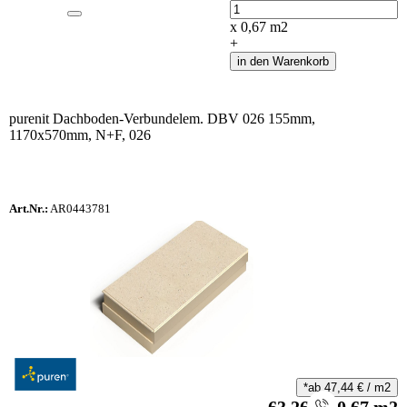
Anzahl
x
0,67
m2
+
in den Warenkorb
purenit Dachboden-Verbundelem. DBV 026 155mm,
1170x570mm, N+F, 026
Art.Nr.:
AR0443781
*ab
47,44
€
/
m2
63,26
€
/
0,67
m2