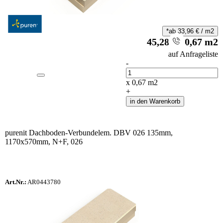
*ab
33,96
€
/
m2
45,28
€
/
0,67
m2
i
auf Anfrageliste
-
Anzahl
x
0,67
m2
+
in den Warenkorb
purenit Dachboden-Verbundelem. DBV 026 135mm,
1170x570mm, N+F, 026
Art.Nr.:
AR0443780