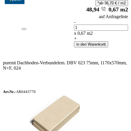
*ab
36,70
€
/
m2
48,94
€
/
0,67
m2
i
auf Anfrageliste
-
Anzahl
x
0,67
m2
+
in den Warenkorb
purenit Dachboden-Verbundelem. DBV 023 75mm, 1170x570mm,
N+F, 024
Art.Nr.:
AR0443770