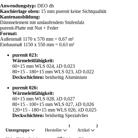
Anwendungstyp:
DEO dh
Kaschierlage oben:
15 mm purenit keine Sichtqualität
Kantenausbildung:
Dämmelement mit umlaufendem Stufenfalz
purenit-Platte mit Nut + Feder
Format:
Außenmaß 1170 x 570 mm = 0,67 m²
Einbaumaß 1150 x 550 mm = 0,63 m²
purenit 023:
Wärmeleitfähigkeit:
60+15 mm WLS 024, λD 0,023
80+15 - 180+15 mm WLS 023, λD 0,022
Deckschichten:
beidseitig Aluminium
purenit 026:
Wärmeleitfähigkeit:
60+15 mm WLS 028, λD 0,027
80+15 - 100+15 mm WLS 027, λD 0,026
120+15 - 180+15 mm WLS 026, λD 0,025
Deckschichten:
beidseitig Spezialvlies
Untergruppe
Hersteller
Artikel