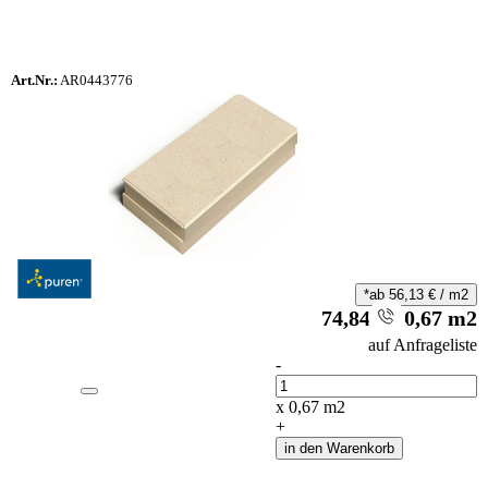
Art.Nr.:
AR0443776
*ab
56,13
€
/
m2
74,84
€
/
0,67
m2
i
auf Anfrageliste
-
Anzahl
x
0,67
m2
+
in den Warenkorb