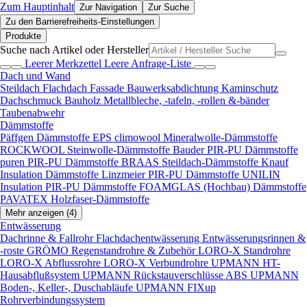
Zum Hauptinhalt
Zur Navigation
Zur Suche
Zu den Barrierefreiheits-Einstellungen
Produkte
Suche nach Artikel oder Hersteller
Leerer Merkzettel
Leere Anfrage-Liste
Dach und Wand
Steildach
Flachdach
Fassade
Bauwerksabdichtung
Kaminschutz
Dachschmuck
Bauholz
Metallbleche, -tafeln, -rollen &-bänder
Taubenabwehr
Dämmstoffe
Päffgen Dämmstoffe EPS
climowool Mineralwolle-Dämmstoffe
ROCKWOOL Steinwolle-Dämmstoffe
Bauder PIR-PU Dämmstoffe
puren PIR-PU Dämmstoffe
BRAAS Steildach-Dämmstoffe
Knauf
Insulation Dämmstoffe
Linzmeier PIR-PU Dämmstoffe
UNILIN
Insulation PIR-PU Dämmstoffe
FOAMGLAS (Hochbau) Dämmstoffe
PAVATEX Holzfaser-Dämmstoffe
Mehr anzeigen (4)
Entwässerung
Dachrinne & Fallrohr
Flachdachentwässerung
Entwässerungsrinnen &
-roste
GRÖMO Regenstandrohre & Zubehör
LORO-X Standrohre
LORO-X Abflussrohre
LORO-X Verbundrohre
UPMANN HT-
Hausabflußsystem
UPMANN Rückstauverschlüsse ABS
UPMANN
Boden-, Keller-, Duschabläufe
UPMANN FIXup
Rohrverbindungssystem