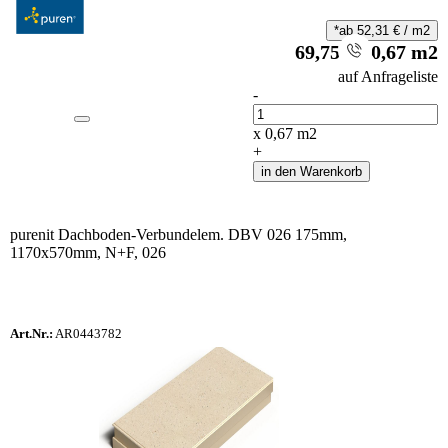
*ab
52,31
€
/
m2
69,75
€
/
0,67
m2
i
auf Anfrageliste
-
Anzahl
x
0,67
m2
+
in den Warenkorb
purenit Dachboden-Verbundelem. DBV 026 175mm,
1170x570mm, N+F, 026
Art.Nr.:
AR0443782