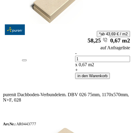
*ab
43,69
€
/
m2
58,25
€
/
0,67
m2
i
auf Anfrageliste
-
Anzahl
x
0,67
m2
+
in den Warenkorb
purenit Dachboden-Verbundelem. DBV 026 75mm, 1170x570mm,
N+F, 028
Art.Nr.:
AR0443777