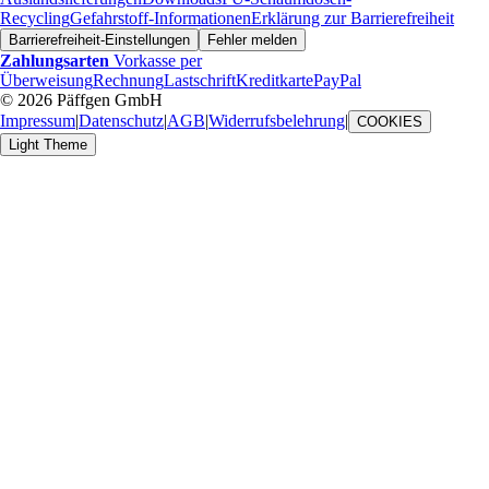
Recycling
Gefahrstoff-Informationen
Erklärung zur Barrierefreiheit
Barrierefreiheit-Einstellungen
Fehler melden
Zahlungsarten
Vorkasse per
Überweisung
Rechnung
Lastschrift
Kreditkarte
PayPal
© 2026 Päffgen GmbH
Impressum
|
Datenschutz
|
AGB
|
Widerrufsbelehrung
|
COOKIES
Light Theme