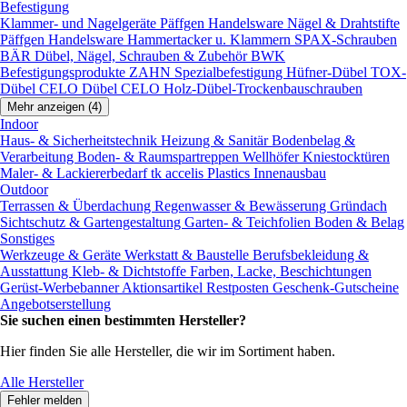
Befestigung
Klammer- und Nagelgeräte
Päffgen Handelsware Nägel & Drahtstifte
Päffgen Handelsware Hammertacker u. Klammern
SPAX-Schrauben
BÄR Dübel, Nägel, Schrauben & Zubehör
BWK
Befestigungsprodukte
ZAHN Spezialbefestigung
Hüfner-Dübel
TOX-
Dübel
CELO Dübel
CELO Holz-Dübel-Trockenbauschrauben
Mehr anzeigen (4)
Indoor
Haus- & Sicherheitstechnik
Heizung & Sanitär
Bodenbelag &
Verarbeitung
Boden- & Raumspartreppen
Wellhöfer Kniestocktüren
Maler- & Lackiererbedarf
tk accelis Plastics Innenausbau
Outdoor
Terrassen & Überdachung
Regenwasser & Bewässerung
Gründach
Sichtschutz & Gartengestaltung
Garten- & Teichfolien
Boden & Belag
Sonstiges
Werkzeuge & Geräte
Werkstatt & Baustelle
Berufsbekleidung &
Ausstattung
Kleb- & Dichtstoffe
Farben, Lacke, Beschichtungen
Gerüst-Werbebanner
Aktionsartikel
Restposten
Geschenk-Gutscheine
Angebotserstellung
Sie suchen einen bestimmten Hersteller?
Hier finden Sie alle Hersteller, die wir im Sortiment haben.
Alle Hersteller
Fehler melden