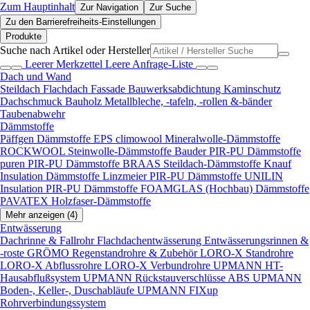
Zum Hauptinhalt
Zur Navigation
Zur Suche
Zu den Barrierefreiheits-Einstellungen
Produkte
Suche nach Artikel oder Hersteller
Leerer Merkzettel
Leere Anfrage-Liste
Dach und Wand
Steildach
Flachdach
Fassade
Bauwerksabdichtung
Kaminschutz
Dachschmuck
Bauholz
Metallbleche, -tafeln, -rollen &-bänder
Taubenabwehr
Dämmstoffe
Päffgen Dämmstoffe EPS
climowool Mineralwolle-Dämmstoffe
ROCKWOOL Steinwolle-Dämmstoffe
Bauder PIR-PU Dämmstoffe
puren PIR-PU Dämmstoffe
BRAAS Steildach-Dämmstoffe
Knauf
Insulation Dämmstoffe
Linzmeier PIR-PU Dämmstoffe
UNILIN
Insulation PIR-PU Dämmstoffe
FOAMGLAS (Hochbau) Dämmstoffe
PAVATEX Holzfaser-Dämmstoffe
Mehr anzeigen (4)
Entwässerung
Dachrinne & Fallrohr
Flachdachentwässerung
Entwässerungsrinnen &
-roste
GRÖMO Regenstandrohre & Zubehör
LORO-X Standrohre
LORO-X Abflussrohre
LORO-X Verbundrohre
UPMANN HT-
Hausabflußsystem
UPMANN Rückstauverschlüsse ABS
UPMANN
Boden-, Keller-, Duschabläufe
UPMANN FIXup
Rohrverbindungssystem