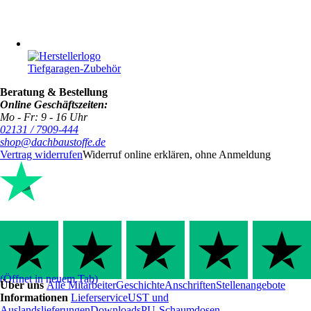
Tiefgaragen-Zubehör
Beratung & Bestellung
Online Geschäftszeiten:
Mo - Fr: 9 - 16 Uhr
02131 / 7909-444
shop@dachbaustoffe.de
Vertrag widerrufen
Widerruf online erklären, ohne Anmeldung
(Öffnet in neuem Tab)
Über uns
Alle Mitarbeiter
Geschichte
Anschriften
Stellenangebote
Informationen
Lieferservice
UST und
Auslandslieferungen
Downloads
PU-Schaumdosen-