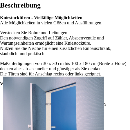
Beschreibung
Kniestocktüren - Vielfältige Möglichkeiten
Alle Möglichkeiten in vielen Gößen und Ausführungen.
Verstecken Sie Rohre und Leitungen.
Den notwendigen Zugriff auf Zähler, Absperrventile und
Wartungseinheiten ermöglicht eine Kniestocktüre.
Nutzen Sie die Nische für einen zusätzlichen Einbauschrank,
staubdicht und praktisch.
Maßanfertigungen von 30 x 30 cm bis 100 x 180 cm (Breite x Höhe)
decken alles ab - schneller und günstiger als Sie denken.
Die Türen sind für Anschlag rechts oder links geeignet.
Vielfältige Ausführungen für viele Einsatzgebiete:
Wandbündig: Glatter Übergang zur Wand
PushLock-Verschluss: Versenkbarer Griffknopf
Korpus: Einbauschrank mit staubdichtem Stauraum
2-flügelig: Geteilte Türe
3-seitig: Ohne Bodenschwelle unten offen
5-eckig: Abgeschrägte Variante