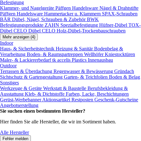
Befestigung
Klammer- und Nagelgeräte
Päffgen Handelsware Nägel & Drahtstifte
Päffgen Handelsware Hammertacker u. Klammern
SPAX-Schrauben
BÄR Dübel, Nägel, Schrauben & Zubehör
BWK
Befestigungsprodukte
ZAHN Spezialbefestigung
Hüfner-Dübel
TOX-
Dübel
CELO Dübel
CELO Holz-Dübel-Trockenbauschrauben
Mehr anzeigen (4)
Indoor
Haus- & Sicherheitstechnik
Heizung & Sanitär
Bodenbelag &
Verarbeitung
Boden- & Raumspartreppen
Wellhöfer Kniestocktüren
Maler- & Lackiererbedarf
tk accelis Plastics Innenausbau
Outdoor
Terrassen & Überdachung
Regenwasser & Bewässerung
Gründach
Sichtschutz & Gartengestaltung
Garten- & Teichfolien
Boden & Belag
Sonstiges
Werkzeuge & Geräte
Werkstatt & Baustelle
Berufsbekleidung &
Ausstattung
Kleb- & Dichtstoffe
Farben, Lacke, Beschichtungen
Gerüst-Werbebanner
Aktionsartikel
Restposten
Geschenk-Gutscheine
Angebotserstellung
Sie suchen einen bestimmten Hersteller?
Hier finden Sie alle Hersteller, die wir im Sortiment haben.
Alle Hersteller
Fehler melden