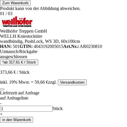
Zum Warenkorb
Produkt kann von der Abbildung abweichen.
01
/
03
Wellhöfer Treppen GmbH
WELLH Kniestocktüre
wandbündig, PushLock, WS 3D, 60x100cm
HAN:
501
GTIN:
4043192005015
Art.Nr.:
AR0230810
Umtausch/Rückgabe
ausgeschlossen
*ab
317,61
€
/
Stück
373,66
€
/
Stück
inkl.
19
% Mwst.
=
59,66
€
zzgl.
Versandkosten
Lieferzeit auf Anfrage
auf Anfrageliste
-
Anzahl
Stück
+
in den Warenkorb