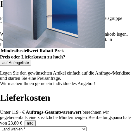
Rabatte
Für die Summe aller Artikel
?
Summe aller Artikel
in Preisgruppe
""
!
Wenn Sie weitere Artikel dieser Preisgruppe in den Warenkorb legen,
wird der Rabatt automatisch angepasst und dort angezeigt.
in
Preisgruppe
""
gelten folgende Rabatte:
Mindestbestellwert
Rabatt
Preis
Preis oder Lieferkosten zu hoch?
auf Anfrageliste
Legen Sie den gewünschten Artikel einfach auf die Anfrage-/Merkliste
und starten Sie eine Preisanfrage.
Wir machen Ihnen gerne ein individuelles Angebot!
Lieferkosten
Unter 119,- €
Auftrags-Gesamtwarenwert
berechnen wir
gegebenenfalls eine zusätzliche Mindermengen-Bearbeitungspauschale
von 23,80 €
Info
Land auswählen