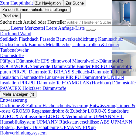
Zum Hauptinhalt
Zur Navigation
Zur Suche
Zu den Barrierefreiheits-Einstellungen
Produkte
Suche nach Artikel oder Hersteller
Leerer Merkzettel
Leere Anfrage-Liste
Dach und Wand
Steildach
Flachdach
Fassade
Bauwerksabdichtung
Kaminschutz
Dachschmuck
Bauholz
Metallbleche, -tafeln, -rollen &-bänder
Taubenabwehr
Dämmstoffe
Päffgen Dämmstoffe EPS
climowool Mineralwolle-Dämmstoffe
ROCKWOOL Steinwolle-Dämmstoffe
Bauder PIR-PU Dämmstoffe
puren PIR-PU Dämmstoffe
BRAAS Steildach-Dämmstoffe
Knauf
Insulation Dämmstoffe
Linzmeier PIR-PU Dämmstoffe
UNILIN
Insulation PIR-PU Dämmstoffe
FOAMGLAS (Hochbau) Dämmstoffe
PAVATEX Holzfaser-Dämmstoffe
Mehr anzeigen (4)
Entwässerung
Dachrinne & Fallrohr
Flachdachentwässerung
Entwässerungsrinnen &
-roste
GRÖMO Regenstandrohre & Zubehör
LORO-X Standrohre
LORO-X Abflussrohre
LORO-X Verbundrohre
UPMANN HT-
Hausabflußsystem
UPMANN Rückstauverschlüsse ABS
UPMANN
Boden-, Keller-, Duschabläufe
UPMANN FIXup
Rohrverbindungssystem