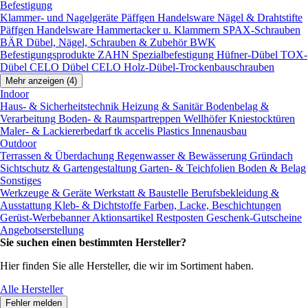
Befestigung
Klammer- und Nagelgeräte
Päffgen Handelsware Nägel & Drahtstifte
Päffgen Handelsware Hammertacker u. Klammern
SPAX-Schrauben
BÄR Dübel, Nägel, Schrauben & Zubehör
BWK
Befestigungsprodukte
ZAHN Spezialbefestigung
Hüfner-Dübel
TOX-
Dübel
CELO Dübel
CELO Holz-Dübel-Trockenbauschrauben
Mehr anzeigen (4)
Indoor
Haus- & Sicherheitstechnik
Heizung & Sanitär
Bodenbelag &
Verarbeitung
Boden- & Raumspartreppen
Wellhöfer Kniestocktüren
Maler- & Lackiererbedarf
tk accelis Plastics Innenausbau
Outdoor
Terrassen & Überdachung
Regenwasser & Bewässerung
Gründach
Sichtschutz & Gartengestaltung
Garten- & Teichfolien
Boden & Belag
Sonstiges
Werkzeuge & Geräte
Werkstatt & Baustelle
Berufsbekleidung &
Ausstattung
Kleb- & Dichtstoffe
Farben, Lacke, Beschichtungen
Gerüst-Werbebanner
Aktionsartikel
Restposten
Geschenk-Gutscheine
Angebotserstellung
Sie suchen einen bestimmten Hersteller?
Hier finden Sie alle Hersteller, die wir im Sortiment haben.
Alle Hersteller
Fehler melden