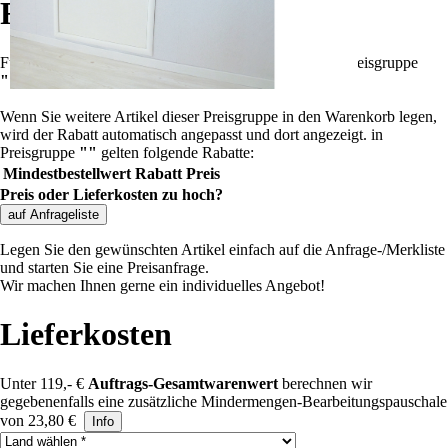
Rabatte
Für die Summe aller Artikel
?
Summe aller Artikel
in Preisgruppe
""
!
Wenn Sie weitere Artikel dieser Preisgruppe in den Warenkorb legen,
wird der Rabatt automatisch angepasst und dort angezeigt.
in
Preisgruppe
""
gelten folgende Rabatte:
Mindestbestellwert
Rabatt
Preis
Preis oder Lieferkosten zu hoch?
auf Anfrageliste
Legen Sie den gewünschten Artikel einfach auf die Anfrage-/Merkliste
und starten Sie eine Preisanfrage.
Wir machen Ihnen gerne ein individuelles Angebot!
Lieferkosten
Unter 119,- €
Auftrags-Gesamtwarenwert
berechnen wir
gegebenenfalls eine zusätzliche Mindermengen-Bearbeitungspauschale
von 23,80 €
Info
Land auswählen