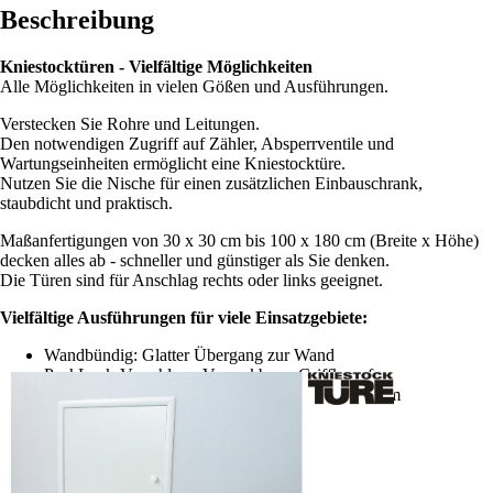
Beschreibung
Kniestocktüren - Vielfältige Möglichkeiten
Alle Möglichkeiten in vielen Gößen und Ausführungen.
Verstecken Sie Rohre und Leitungen.
Den notwendigen Zugriff auf Zähler, Absperrventile und
Wartungseinheiten ermöglicht eine Kniestocktüre.
Nutzen Sie die Nische für einen zusätzlichen Einbauschrank,
staubdicht und praktisch.
Maßanfertigungen von 30 x 30 cm bis 100 x 180 cm (Breite x Höhe)
decken alles ab - schneller und günstiger als Sie denken.
Die Türen sind für Anschlag rechts oder links geeignet.
Vielfältige Ausführungen für viele Einsatzgebiete:
Wandbündig: Glatter Übergang zur Wand
PushLock-Verschluss: Versenkbarer Griffknopf
Korpus: Einbauschrank mit staubdichtem Stauraum
2-flügelig: Geteilte Türe
3-seitig: Ohne Bodenschwelle unten offen
5-eckig: Abgeschrägte Variante