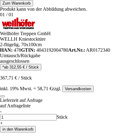
Zum Warenkorb
Produkt kann von der Abbildung abweichen.
01
/
01
Wellhöfer Treppen GmbH
WELLH Kniestocktüre
2-flügelig, 70x100cm
HAN:
478
GTIN:
4043192004780
Art.Nr.:
AR0172340
Umtausch/Rückgabe
ausgeschlossen
*ab
312,55
€
/
Stück
367,71
€
/
Stück
inkl.
19
% Mwst.
=
58,71
€
zzgl.
Versandkosten
Lieferzeit auf Anfrage
auf Anfrageliste
-
Anzahl
Stück
+
in den Warenkorb