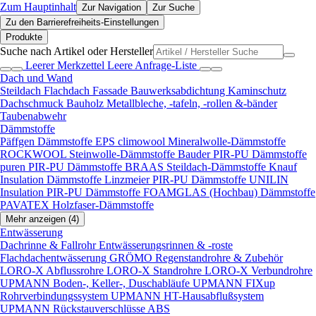
Zum Hauptinhalt
Zur Navigation
Zur Suche
Zu den Barrierefreiheits-Einstellungen
Produkte
Suche nach Artikel oder Hersteller
Leerer Merkzettel
Leere Anfrage-Liste
Dach und Wand
Steildach
Flachdach
Fassade
Bauwerksabdichtung
Kaminschutz
Dachschmuck
Bauholz
Metallbleche, -tafeln, -rollen &-bänder
Taubenabwehr
Dämmstoffe
Päffgen Dämmstoffe EPS
climowool Mineralwolle-Dämmstoffe
ROCKWOOL Steinwolle-Dämmstoffe
Bauder PIR-PU Dämmstoffe
puren PIR-PU Dämmstoffe
BRAAS Steildach-Dämmstoffe
Knauf
Insulation Dämmstoffe
Linzmeier PIR-PU Dämmstoffe
UNILIN
Insulation PIR-PU Dämmstoffe
FOAMGLAS (Hochbau) Dämmstoffe
PAVATEX Holzfaser-Dämmstoffe
Mehr anzeigen (4)
Entwässerung
Dachrinne & Fallrohr
Entwässerungsrinnen & -roste
Flachdachentwässerung
GRÖMO Regenstandrohre & Zubehör
LORO-X Abflussrohre
LORO-X Standrohre
LORO-X Verbundrohre
UPMANN Boden-, Keller-, Duschabläufe
UPMANN FIXup
Rohrverbindungssystem
UPMANN HT-Hausabflußsystem
UPMANN Rückstauverschlüsse ABS