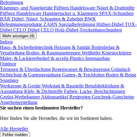
Befestigung
Klammer- und Nagelgeräte
Päffgen Handelsware Nägel & Drahtstifte
Päffgen Handelsware Hammertacker u. Klammern
SPAX-Schrauben
BÄR Dübel, Nägel, Schrauben & Zubehör
BWK
Befestigungsprodukte
ZAHN Spezialbefestigung
Hüfner-Dübel
TOX-
Dübel
CELO Dübel
CELO Holz-Dübel-Trockenbauschrauben
Mehr anzeigen (4)
Indoor
Haus- & Sicherheitstechnik
Heizung & Sanitär
Bodenbelag &
Verarbeitung
Boden- & Raumspartreppen
Wellhöfer Kniestocktüren
Maler- & Lackiererbedarf
tk accelis Plastics Innenausbau
Outdoor
Terrassen & Überdachung
Regenwasser & Bewässerung
Gründach
Sichtschutz & Gartengestaltung
Garten- & Teichfolien
Boden & Belag
Sonstiges
Werkzeuge & Geräte
Werkstatt & Baustelle
Berufsbekleidung &
Ausstattung
Kleb- & Dichtstoffe
Farben, Lacke, Beschichtungen
Gerüst-Werbebanner
Aktionsartikel
Restposten
Geschenk-Gutscheine
Angebotserstellung
Sie suchen einen bestimmten Hersteller?
Hier finden Sie alle Hersteller, die wir im Sortiment haben.
Alle Hersteller
Fehler melden