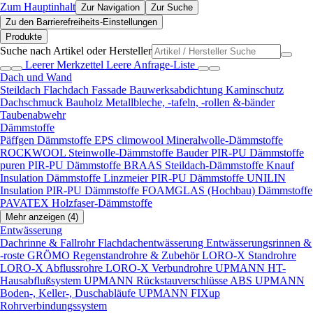
Zum Hauptinhalt
Zur Navigation
Zur Suche
Zu den Barrierefreiheits-Einstellungen
Produkte
Suche nach Artikel oder Hersteller
Leerer Merkzettel
Leere Anfrage-Liste
Dach und Wand
Steildach
Flachdach
Fassade
Bauwerksabdichtung
Kaminschutz
Dachschmuck
Bauholz
Metallbleche, -tafeln, -rollen &-bänder
Taubenabwehr
Dämmstoffe
Päffgen Dämmstoffe EPS
climowool Mineralwolle-Dämmstoffe
ROCKWOOL Steinwolle-Dämmstoffe
Bauder PIR-PU Dämmstoffe
puren PIR-PU Dämmstoffe
BRAAS Steildach-Dämmstoffe
Knauf
Insulation Dämmstoffe
Linzmeier PIR-PU Dämmstoffe
UNILIN
Insulation PIR-PU Dämmstoffe
FOAMGLAS (Hochbau) Dämmstoffe
PAVATEX Holzfaser-Dämmstoffe
Mehr anzeigen (4)
Entwässerung
Dachrinne & Fallrohr
Flachdachentwässerung
Entwässerungsrinnen &
-roste
GRÖMO Regenstandrohre & Zubehör
LORO-X Standrohre
LORO-X Abflussrohre
LORO-X Verbundrohre
UPMANN HT-
Hausabflußsystem
UPMANN Rückstauverschlüsse ABS
UPMANN
Boden-, Keller-, Duschabläufe
UPMANN FIXup
Rohrverbindungssystem