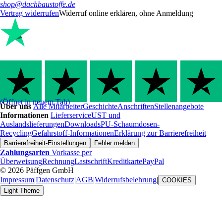
shop@dachbaustoffe.de
Vertrag widerrufen
Widerruf online erklären, ohne Anmeldung
(Öffnet in neuem Tab)
Über uns
Alle Mitarbeiter
Geschichte
Anschriften
Stellenangebote
Informationen
Lieferservice
UST und
Auslandslieferungen
Downloads
PU-Schaumdosen-
Recycling
Gefahrstoff-Informationen
Erklärung zur Barrierefreiheit
Barrierefreiheit-Einstellungen
Fehler melden
Zahlungsarten
Vorkasse per
Überweisung
Rechnung
Lastschrift
Kreditkarte
PayPal
© 2026 Päffgen GmbH
Impressum
|
Datenschutz
|
AGB
|
Widerrufsbelehrung
|
COOKIES
Light Theme