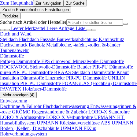
Zum Hauptinhalt
Zur Navigation
Zur Suche
Zu den Barrierefreiheits-Einstellungen
Produkte
Suche nach Artikel oder Hersteller
Leerer Merkzettel
Leere Anfrage-Liste
Dach und Wand
Steildach
Flachdach
Fassade
Bauwerksabdichtung
Kaminschutz
Dachschmuck
Bauholz
Metallbleche, -tafeln, -rollen &-bänder
Taubenabwehr
Dämmstoffe
Päffgen Dämmstoffe EPS
climowool Mineralwolle-Dämmstoffe
ROCKWOOL Steinwolle-Dämmstoffe
Bauder PIR-PU Dämmstoffe
puren PIR-PU Dämmstoffe
BRAAS Steildach-Dämmstoffe
Knauf
Insulation Dämmstoffe
Linzmeier PIR-PU Dämmstoffe
UNILIN
Insulation PIR-PU Dämmstoffe
FOAMGLAS (Hochbau) Dämmstoffe
PAVATEX Holzfaser-Dämmstoffe
Mehr anzeigen (4)
Entwässerung
Dachrinne & Fallrohr
Flachdachentwässerung
Entwässerungsrinnen &
-roste
GRÖMO Regenstandrohre & Zubehör
LORO-X Standrohre
LORO-X Abflussrohre
LORO-X Verbundrohre
UPMANN HT-
Hausabflußsystem
UPMANN Rückstauverschlüsse ABS
UPMANN
Boden-, Keller-, Duschabläufe
UPMANN FIXup
Rohrverbindungssystem