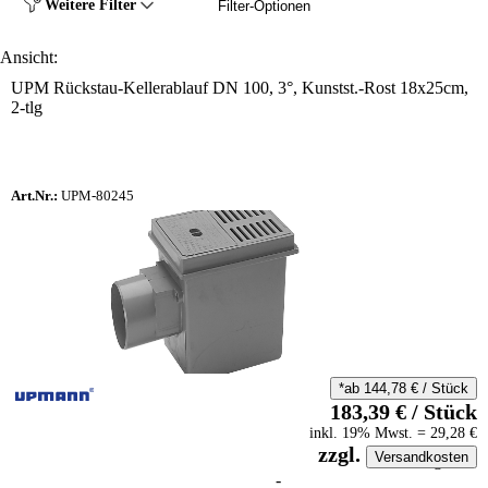
Weitere Filter
Filter-Optionen
Ansicht:
UPM Rückstau-Kellerablauf DN 100, 3°, Kunstst.-Rost 18x25cm,
2-tlg
Art.Nr.:
UPM-80245
*ab
144,78
€
/
Stück
183,39
€
/
Stück
inkl.
19
% Mwst.
=
29,28
€
zzgl.
Versandkosten
auf Anfrageliste
-