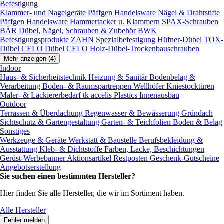
Befestigung
Klammer- und Nagelgeräte
Päffgen Handelsware Nägel & Drahtstifte
Päffgen Handelsware Hammertacker u. Klammern
SPAX-Schrauben
BÄR Dübel, Nägel, Schrauben & Zubehör
BWK
Befestigungsprodukte
ZAHN Spezialbefestigung
Hüfner-Dübel
TOX-
Dübel
CELO Dübel
CELO Holz-Dübel-Trockenbauschrauben
Mehr anzeigen (4)
Indoor
Haus- & Sicherheitstechnik
Heizung & Sanitär
Bodenbelag &
Verarbeitung
Boden- & Raumspartreppen
Wellhöfer Kniestocktüren
Maler- & Lackiererbedarf
tk accelis Plastics Innenausbau
Outdoor
Terrassen & Überdachung
Regenwasser & Bewässerung
Gründach
Sichtschutz & Gartengestaltung
Garten- & Teichfolien
Boden & Belag
Sonstiges
Werkzeuge & Geräte
Werkstatt & Baustelle
Berufsbekleidung &
Ausstattung
Kleb- & Dichtstoffe
Farben, Lacke, Beschichtungen
Gerüst-Werbebanner
Aktionsartikel
Restposten
Geschenk-Gutscheine
Angebotserstellung
Sie suchen einen bestimmten Hersteller?
Hier finden Sie alle Hersteller, die wir im Sortiment haben.
Alle Hersteller
Fehler melden