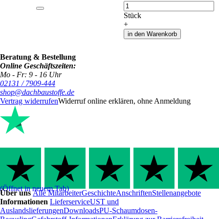
Anzahl
Stück
+
in den Warenkorb
Beratung & Bestellung
Online Geschäftszeiten:
Mo - Fr: 9 - 16 Uhr
02131 / 7909-444
shop@dachbaustoffe.de
Vertrag widerrufen
Widerruf online erklären, ohne Anmeldung
(Öffnet in neuem Tab)
Über uns
Alle Mitarbeiter
Geschichte
Anschriften
Stellenangebote
Informationen
Lieferservice
UST und
Auslandslieferungen
Downloads
PU-Schaumdosen-