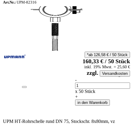
Art.Nr.:
UPM-82316
*ab
126,58
€
/
50
Stück
160,33
€
/
50
Stück
inkl.
19
% Mwst.
=
25,60
€
zzgl.
Versandkosten
auf Anfrageliste
-
Anzahl
x
50
Stück
+
in den Warenkorb
UPM HT-Rohrschelle rund DN 75, Stockschr. 8x80mm, vz