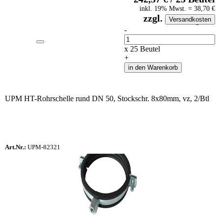
inkl.
19
% Mwst.
=
38,70
€
zzgl.
Versandkosten
auf Anfrageliste
-
Anzahl
x
25
Beutel
+
in den Warenkorb
UPM HT-Rohrschelle rund DN 50, Stockschr. 8x80mm, vz, 2/Btl
Art.Nr.:
UPM-82321