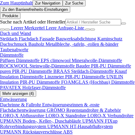
Zum Hauptinhalt
Zur Navigation
Zur Suche
Zu den Barrierefreiheits-Einstellungen
Produkte
Suche nach Artikel oder Hersteller
Leerer Merkzettel
Leere Anfrage-Liste
Dach und Wand
Steildach
Flachdach
Fassade
Bauwerksabdichtung
Kaminschutz
Dachschmuck
Bauholz
Metallbleche, -tafeln, -rollen &-bänder
Taubenabwehr
Dämmstoffe
Päffgen Dämmstoffe EPS
climowool Mineralwolle-Dämmstoffe
ROCKWOOL Steinwolle-Dämmstoffe
Bauder PIR-PU Dämmstoffe
puren PIR-PU Dämmstoffe
BRAAS Steildach-Dämmstoffe
Knauf
Insulation Dämmstoffe
Linzmeier PIR-PU Dämmstoffe
UNILIN
Insulation PIR-PU Dämmstoffe
FOAMGLAS (Hochbau) Dämmstoffe
PAVATEX Holzfaser-Dämmstoffe
Mehr anzeigen (4)
Entwässerung
Dachrinne & Fallrohr
Entwässerungsrinnen & -roste
Flachdachentwässerung
GRÖMO Regenstandrohre & Zubehör
LORO-X Abflussrohre
LORO-X Standrohre
LORO-X Verbundrohre
UPMANN Boden-, Keller-, Duschabläufe
UPMANN FIXup
Rohrverbindungssystem
UPMANN HT-Hausabflußsystem
UPMANN Rückstauverschlüsse ABS