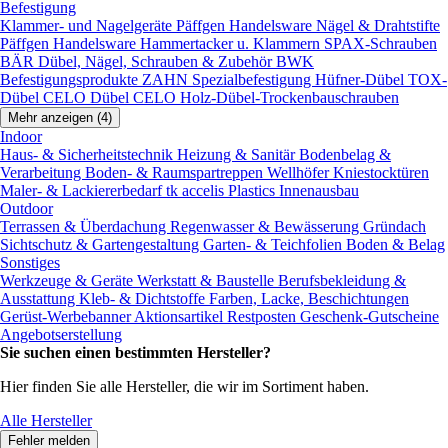
Befestigung
Klammer- und Nagelgeräte
Päffgen Handelsware Nägel & Drahtstifte
Päffgen Handelsware Hammertacker u. Klammern
SPAX-Schrauben
BÄR Dübel, Nägel, Schrauben & Zubehör
BWK
Befestigungsprodukte
ZAHN Spezialbefestigung
Hüfner-Dübel
TOX-
Dübel
CELO Dübel
CELO Holz-Dübel-Trockenbauschrauben
Mehr anzeigen (4)
Indoor
Haus- & Sicherheitstechnik
Heizung & Sanitär
Bodenbelag &
Verarbeitung
Boden- & Raumspartreppen
Wellhöfer Kniestocktüren
Maler- & Lackiererbedarf
tk accelis Plastics Innenausbau
Outdoor
Terrassen & Überdachung
Regenwasser & Bewässerung
Gründach
Sichtschutz & Gartengestaltung
Garten- & Teichfolien
Boden & Belag
Sonstiges
Werkzeuge & Geräte
Werkstatt & Baustelle
Berufsbekleidung &
Ausstattung
Kleb- & Dichtstoffe
Farben, Lacke, Beschichtungen
Gerüst-Werbebanner
Aktionsartikel
Restposten
Geschenk-Gutscheine
Angebotserstellung
Sie suchen einen bestimmten Hersteller?
Hier finden Sie alle Hersteller, die wir im Sortiment haben.
Alle Hersteller
Fehler melden