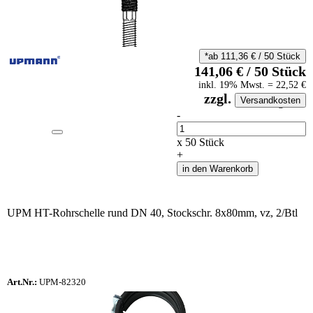
*ab
111,36
€
/
50
Stück
141,06
€
/
50
Stück
inkl.
19
% Mwst.
=
22,52
€
zzgl.
Versandkosten
auf Anfrageliste
-
Anzahl
x
50
Stück
+
in den Warenkorb
UPM HT-Rohrschelle rund DN 40, Stockschr. 8x80mm, vz, 2/Btl
Art.Nr.:
UPM-82320