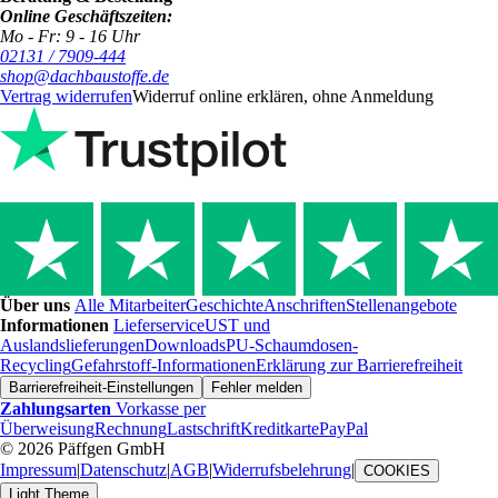
Online Geschäftszeiten:
Mo - Fr: 9 - 16 Uhr
02131 / 7909-444
shop@dachbaustoffe.de
Vertrag widerrufen
Widerruf online erklären, ohne Anmeldung
Über uns
Alle Mitarbeiter
Geschichte
Anschriften
Stellenangebote
Informationen
Lieferservice
UST und
Auslandslieferungen
Downloads
PU-Schaumdosen-
Recycling
Gefahrstoff-Informationen
Erklärung zur Barrierefreiheit
Barrierefreiheit-Einstellungen
Fehler melden
Zahlungsarten
Vorkasse per
Überweisung
Rechnung
Lastschrift
Kreditkarte
PayPal
© 2026 Päffgen GmbH
Impressum
|
Datenschutz
|
AGB
|
Widerrufsbelehrung
|
COOKIES
Light Theme