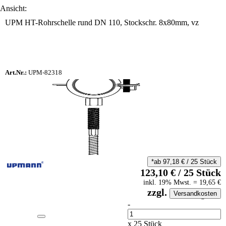
Ansicht:
UPM HT-Rohrschelle rund DN 110, Stockschr. 8x80mm, vz
Art.Nr.:
UPM-82318
*ab
97,18
€
/
25
Stück
123,10
€
/
25
Stück
inkl.
19
% Mwst.
=
19,65
€
zzgl.
Versandkosten
auf Anfrageliste
-
Anzahl
x
25
Stück