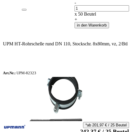
-
Anzahl
x
50
Beutel
+
in den Warenkorb
UPM HT-Rohrschelle rund DN 110, Stockschr. 8x80mm, vz, 2/Btl
Art.Nr.:
UPM-82323
*ab
201,97
€
/
25
Beutel
242,37
€
/
25
Beutel