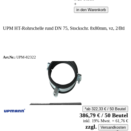
+
in den Warenkorb
UPM HT-Rohrschelle rund DN 75, Stockschr. 8x80mm, vz, 2/Btl
Art.Nr.:
UPM-82322
*ab
322,33
€
/
50
Beutel
386,79
€
/
50
Beutel
inkl.
19
% Mwst.
=
61,76
€
zzgl.
Versandkosten
auf Anfrageliste