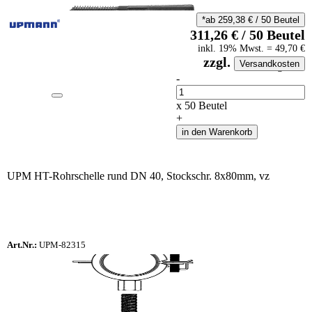
*ab
259,38
€
/
50
Beutel
311,26
€
/
50
Beutel
inkl.
19
% Mwst.
=
49,70
€
zzgl.
Versandkosten
auf Anfrageliste
-
Anzahl
x
50
Beutel
+
in den Warenkorb
UPM HT-Rohrschelle rund DN 40, Stockschr. 8x80mm, vz
Art.Nr.:
UPM-82315