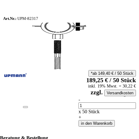
Art.Nr.:
UPM-82317
*ab
149,40
€
/
50
Stück
189,25
€
/
50
Stück
inkl.
19
% Mwst.
=
30,22
€
zzgl.
Versandkosten
auf Anfrageliste
-
Anzahl
x
50
Stück
+
in den Warenkorb
Beratung & Bestellung