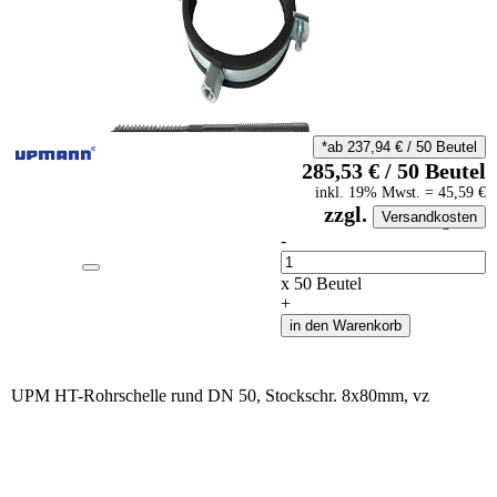
*ab
237,94
€
/
50
Beutel
285,53
€
/
50
Beutel
inkl.
19
% Mwst.
=
45,59
€
zzgl.
Versandkosten
auf Anfrageliste
-
Anzahl
x
50
Beutel
+
in den Warenkorb
UPM HT-Rohrschelle rund DN 50, Stockschr. 8x80mm, vz