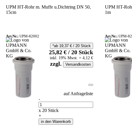
UPM HT-Rohr m. Muffe u.Dichtring DN 50,
UPM HT-Rohr 
15cm
1m
Art.Nr.:
UPM-82002
Art.Nr.:
UPM-82
*ab
19,37
€
/
20
Stück
25,82
€
/
20
Stück
inkl.
19
% Mwst.
=
4,12
€
zzgl.
Versandkosten
auf Anfrageliste
-
Anzahl
x
20
Stück
+
in den Warenkorb