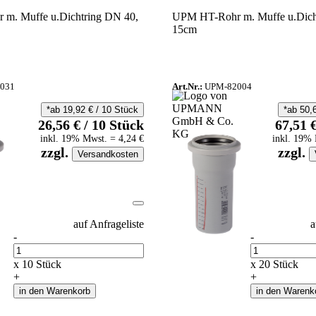
m. Muffe u.Dichtring DN 40,
UPM HT-Rohr m. Muffe u.Dich
15cm
031
Art.Nr.:
UPM-82004
*ab
19,92
€
/
10
Stück
*ab
50,
26,56
€
/
10
Stück
67,51
inkl.
19
% Mwst.
=
4,24
€
inkl.
19
% 
zzgl.
zzgl.
Versandkosten
auf Anfrageliste
a
-
-
Anzahl
Anzahl
x
10
Stück
x
20
Stück
+
+
in den Warenkorb
in den Warenk