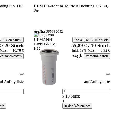
tring DN 110,
UPM HT-Rohr m. Muffe u.Dichtring DN 50,
2m
Art.Nr.:
UPM-82052
63
€
/
20
Stück
*ab
41,92
€
/
10
Stück
€
/
20
Stück
55,89
€
/
10
Stück
Mwst.
=
10,78
€
inkl.
19
% Mwst.
=
8,92
€
zzgl.
Versandkosten
Versandkosten
uf Anfrageliste
auf Anfrageliste
-
Anzahl
x
10
Stück
+
orb
in den Warenkorb