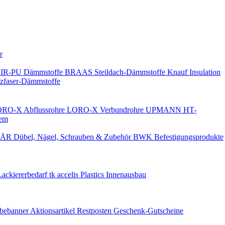
Keine Benachrichtigungen
r
PIR-PU Dämmstoffe
BRAAS Steildach-Dämmstoffe
Knauf Insulation
faser-Dämmstoffe
RO-X Abflussrohre
LORO-X Verbundrohre
UPMANN HT-
em
ÄR Dübel, Nägel, Schrauben & Zubehör
BWK Befestigungsprodukte
Lackiererbedarf
tk accelis Plastics Innenausbau
rbebanner
Aktionsartikel
Restposten
Geschenk-Gutscheine