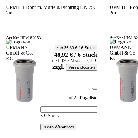
UPM HT-Rohr m. Muffe u.Dichtring DN 75,
UPM HT-Rohr 
2m
2m
Art.Nr.:
UPM-82053
Art.Nr.:
UPM-82
*ab
36,69
€
/
6
Stück
48,92
€
/
6
Stück
inkl.
19
% Mwst.
=
7,81
€
zzgl.
Versandkosten
auf Anfrageliste
-
Anzahl
x
6
Stück
+
in den Warenkorb