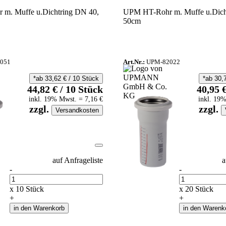
m. Muffe u.Dichtring DN 40,
UPM HT-Rohr m. Muffe u.Dich
50cm
051
Art.Nr.:
UPM-82022
*ab
33,62
€
/
10
Stück
*ab
30,
44,82
€
/
10
Stück
40,95
inkl.
19
% Mwst.
=
7,16
€
inkl.
19
%
zzgl.
zzgl.
Versandkosten
auf Anfrageliste
a
-
-
Anzahl
Anzahl
x
10
Stück
x
20
Stück
+
+
in den Warenkorb
in den Warenk