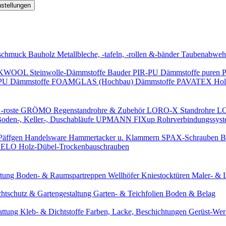
nstellungen
schmuck
Bauholz
Metallbleche, -tafeln, -rollen &-bänder
Taubenabweh
WOOL Steinwolle-Dämmstoffe
Bauder PIR-PU Dämmstoffe
puren 
-PU Dämmstoffe
FOAMGLAS (Hochbau) Dämmstoffe
PAVATEX Holz
-roste
GRÖMO Regenstandrohre & Zubehör
LORO-X Standrohre
LO
en-, Keller-, Duschabläufe
UPMANN FIXup Rohrverbindungssyst
Päffgen Handelsware Hammertacker u. Klammern
SPAX-Schrauben
B
ELO Holz-Dübel-Trockenbauschrauben
itung
Boden- & Raumspartreppen
Wellhöfer Kniestocktüren
Maler- & 
chtschutz & Gartengestaltung
Garten- & Teichfolien
Boden & Belag
attung
Kleb- & Dichtstoffe
Farben, Lacke, Beschichtungen
Gerüst-We