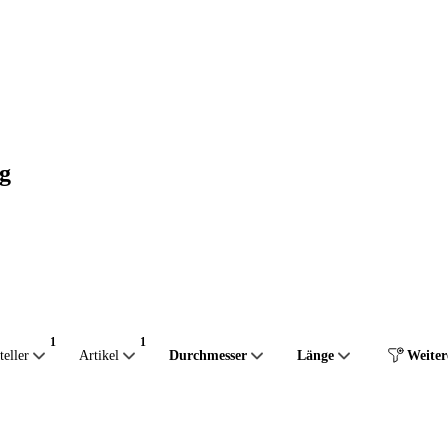
ng
teller
Artikel
Durchmesser
Länge
Weiter