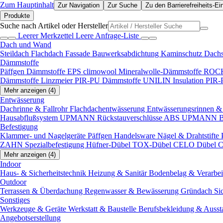
Zum Hauptinhalt
Zur Navigation
Zur Suche
Zu den Barrierefreiheits-Ei
Produkte
Suche nach Artikel oder Hersteller
Leerer Merkzettel
Leere Anfrage-Liste
Dach und Wand
Steildach
Flachdach
Fassade
Bauwerksabdichtung
Kaminschutz
Dach
Dämmstoffe
Päffgen Dämmstoffe EPS
climowool Mineralwolle-Dämmstoffe
ROCK
Dämmstoffe
Linzmeier PIR-PU Dämmstoffe
UNILIN Insulation PIR
Mehr anzeigen (4)
Entwässerung
Dachrinne & Fallrohr
Flachdachentwässerung
Entwässerungsrinnen & 
Hausabflußsystem
UPMANN Rückstauverschlüsse ABS
UPMANN Bod
Befestigung
Klammer- und Nagelgeräte
Päffgen Handelsware Nägel & Drahtstifte
ZAHN Spezialbefestigung
Hüfner-Dübel
TOX-Dübel
CELO Dübel
C
Mehr anzeigen (4)
Indoor
Haus- & Sicherheitstechnik
Heizung & Sanitär
Bodenbelag & Verarbe
Outdoor
Terrassen & Überdachung
Regenwasser & Bewässerung
Gründach
Si
Sonstiges
Werkzeuge & Geräte
Werkstatt & Baustelle
Berufsbekleidung & Ausst
Angebotserstellung