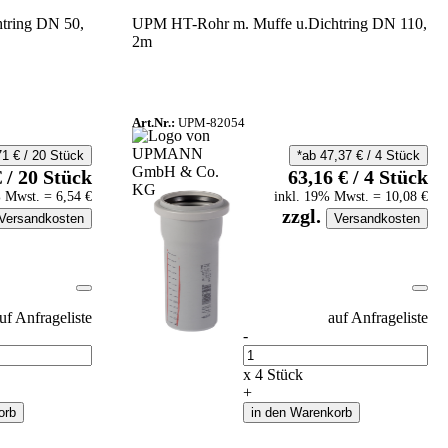
tring DN 50,
UPM HT-Rohr m. Muffe u.Dichtring DN 110,
2m
Art.Nr.:
UPM-82054
71
€
/
20
Stück
*ab
47,37
€
/
4
Stück
€
/
20
Stück
63,16
€
/
4
Stück
 Mwst.
=
6,54
€
inkl.
19
% Mwst.
=
10,08
€
zzgl.
Versandkosten
Versandkosten
uf Anfrageliste
auf Anfrageliste
-
Anzahl
x
4
Stück
+
orb
in den Warenkorb