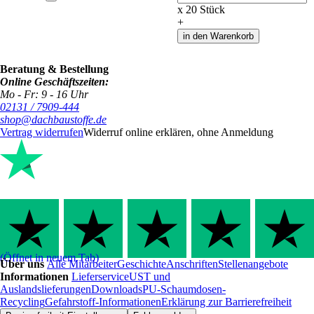
x
20
Stück
+
in den Warenkorb
Beratung & Bestellung
Online Geschäftszeiten:
Mo - Fr: 9 - 16 Uhr
02131 / 7909-444
shop@dachbaustoffe.de
Vertrag widerrufen
Widerruf online erklären, ohne Anmeldung
(Öffnet in neuem Tab)
Über uns
Alle Mitarbeiter
Geschichte
Anschriften
Stellenangebote
Informationen
Lieferservice
UST und
Auslandslieferungen
Downloads
PU-Schaumdosen-
Recycling
Gefahrstoff-Informationen
Erklärung zur Barrierefreiheit