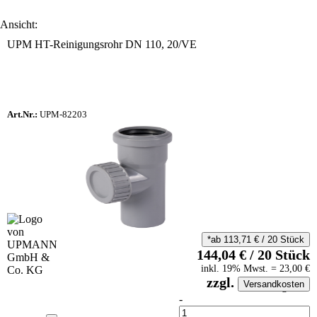
Ansicht:
UPM HT-Reinigungsrohr DN 110, 20/VE
Art.Nr.:
UPM-82203
*ab
113,71
€
/
20
Stück
144,04
€
/
20
Stück
inkl.
19
% Mwst.
=
23,00
€
zzgl.
Versandkosten
auf Anfrageliste
-
Anzahl