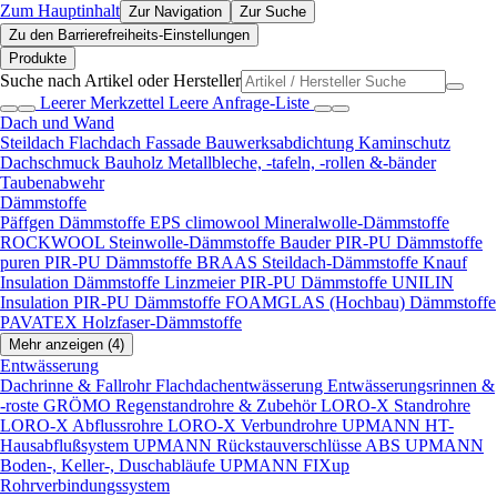
Zum Hauptinhalt
Zur Navigation
Zur Suche
Zu den Barrierefreiheits-Einstellungen
Produkte
Suche nach Artikel oder Hersteller
Leerer Merkzettel
Leere Anfrage-Liste
Dach und Wand
Steildach
Flachdach
Fassade
Bauwerksabdichtung
Kaminschutz
Dachschmuck
Bauholz
Metallbleche, -tafeln, -rollen &-bänder
Taubenabwehr
Dämmstoffe
Päffgen Dämmstoffe EPS
climowool Mineralwolle-Dämmstoffe
ROCKWOOL Steinwolle-Dämmstoffe
Bauder PIR-PU Dämmstoffe
puren PIR-PU Dämmstoffe
BRAAS Steildach-Dämmstoffe
Knauf
Insulation Dämmstoffe
Linzmeier PIR-PU Dämmstoffe
UNILIN
Insulation PIR-PU Dämmstoffe
FOAMGLAS (Hochbau) Dämmstoffe
PAVATEX Holzfaser-Dämmstoffe
Mehr anzeigen (4)
Entwässerung
Dachrinne & Fallrohr
Flachdachentwässerung
Entwässerungsrinnen &
-roste
GRÖMO Regenstandrohre & Zubehör
LORO-X Standrohre
LORO-X Abflussrohre
LORO-X Verbundrohre
UPMANN HT-
Hausabflußsystem
UPMANN Rückstauverschlüsse ABS
UPMANN
Boden-, Keller-, Duschabläufe
UPMANN FIXup
Rohrverbindungssystem