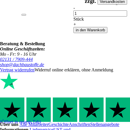
zzgl.
Versandkosten
auf Anfrageliste
-
Anzahl
Stück
+
in den Warenkorb
Beratung & Bestellung
Online Geschäftszeiten:
Mo - Fr: 9 - 16 Uhr
02131 / 7909-444
shop@dachbaustoffe.de
Vertrag widerrufen
Widerruf online erklären, ohne Anmeldung
(Öffnet in neuem Tab)
Über uns
Alle Mitarbeiter
Geschichte
Anschriften
Stellenangebote
Informationen
Lieferservice
UST und