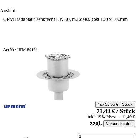
Ansicht:
UPM Badablauf senkrecht DN 50, m.Edelst.Rost 100 x 100mm
Art.Nr.:
UPM-80131
*ab
53,55
€
/
Stück
71,40
€
/
Stück
inkl.
19
% Mwst.
=
11,40
€
zzgl.
Versandkosten
auf Anfrageliste
-
Anzahl