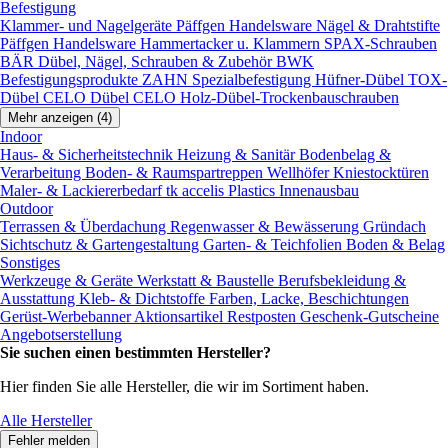
Befestigung
Klammer- und Nagelgeräte
Päffgen Handelsware Nägel & Drahtstifte
Päffgen Handelsware Hammertacker u. Klammern
SPAX-Schrauben
BÄR Dübel, Nägel, Schrauben & Zubehör
BWK
Befestigungsprodukte
ZAHN Spezialbefestigung
Hüfner-Dübel
TOX-
Dübel
CELO Dübel
CELO Holz-Dübel-Trockenbauschrauben
Mehr anzeigen (4)
Indoor
Haus- & Sicherheitstechnik
Heizung & Sanitär
Bodenbelag &
Verarbeitung
Boden- & Raumspartreppen
Wellhöfer Kniestocktüren
Maler- & Lackiererbedarf
tk accelis Plastics Innenausbau
Outdoor
Terrassen & Überdachung
Regenwasser & Bewässerung
Gründach
Sichtschutz & Gartengestaltung
Garten- & Teichfolien
Boden & Belag
Sonstiges
Werkzeuge & Geräte
Werkstatt & Baustelle
Berufsbekleidung &
Ausstattung
Kleb- & Dichtstoffe
Farben, Lacke, Beschichtungen
Gerüst-Werbebanner
Aktionsartikel
Restposten
Geschenk-Gutscheine
Angebotserstellung
Sie suchen einen bestimmten Hersteller?
Hier finden Sie alle Hersteller, die wir im Sortiment haben.
Alle Hersteller
Fehler melden