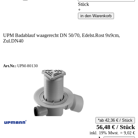
Stück
+
in den Warenkorb
UPM Badablauf waagerecht DN 50/70, Edelst.Rost 9x9cm,
Zul.DN40
Art.Nr.:
UPM-80130
*ab
42,36
€
/
Stück
56,48
€
/
Stück
inkl.
19
% Mwst.
=
9,02
€