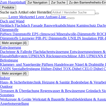
Zum Hauptinhalt
Zur Navigation
Zur Suche
Zu den Barrierefreiheits-Ei
Produkte
Suche nach Artikel oder Hersteller
Leerer Merkzettel
Leere Anfrage-Liste
Dach und Wand
Steildach
Flachdach
Fassade
Bauwerksabdichtung
Kaminschutz
Dach
Dämmstoffe
Päffgen Dämmstoffe EPS
climowool Mineralwolle-Dämmstoffe
ROCK
Dämmstoffe
Linzmeier PIR-PU Dämmstoffe
UNILIN Insulation PIR
Mehr anzeigen (4)
Entwässerung
Dachrinne & Fallrohr
Flachdachentwässerung
Entwässerungsrinnen & 
Hausabflußsystem
UPMANN Rückstauverschlüsse ABS
UPMANN Bod
Befestigung
Klammer- und Nagelgeräte
Päffgen Handelsware Nägel & Drahtstifte
ZAHN Spezialbefestigung
Hüfner-Dübel
TOX-Dübel
CELO Dübel
C
Mehr anzeigen (4)
Indoor
Haus- & Sicherheitstechnik
Heizung & Sanitär
Bodenbelag & Verarbe
Outdoor
Terrassen & Überdachung
Regenwasser & Bewässerung
Gründach
Si
Sonstiges
Werkzeuge & Geräte
Werkstatt & Baustelle
Berufsbekleidung & Ausst
Angebotserstellung