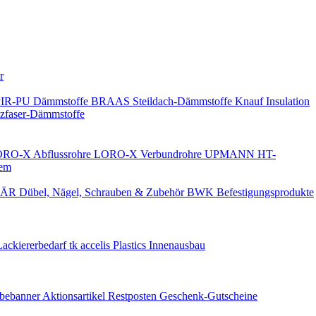
Keine Benachrichtigungen
r
PIR-PU Dämmstoffe
BRAAS Steildach-Dämmstoffe
Knauf Insulation
faser-Dämmstoffe
RO-X Abflussrohre
LORO-X Verbundrohre
UPMANN HT-
em
ÄR Dübel, Nägel, Schrauben & Zubehör
BWK Befestigungsprodukte
Lackiererbedarf
tk accelis Plastics Innenausbau
rbebanner
Aktionsartikel
Restposten
Geschenk-Gutscheine