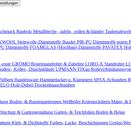
nstellungen
schmuck
Bauholz
Metallbleche, -tafeln, -rollen &-bänder
Taubenabweh
WOOL Steinwolle-Dämmstoffe
Bauder PIR-PU Dämmstoffe
puren 
-PU Dämmstoffe
FOAMGLAS (Hochbau) Dämmstoffe
PAVATEX Holz
-roste
GRÖMO Regenstandrohre & Zubehör
LORO-X Standrohre
LO
en-, Keller-, Duschabläufe
UPMANN FIXup Rohrverbindungssyst
Päffgen Handelsware Hammertacker u. Klammern
SPAX-Schrauben
B
ELO Holz-Dübel-Trockenbauschrauben
itung
Boden- & Raumspartreppen
Wellhöfer Kniestocktüren
Maler- & 
chtschutz & Gartengestaltung
Garten- & Teichfolien
Boden & Belag
attung
Kleb- & Dichtstoffe
Farben, Lacke, Beschichtungen
Gerüst-We