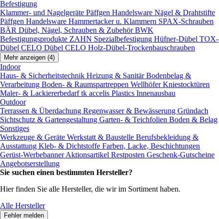
Befestigung
Klammer- und Nagelgeräte
Päffgen Handelsware Nägel & Drahtstifte
Päffgen Handelsware Hammertacker u. Klammern
SPAX-Schrauben
BÄR Dübel, Nägel, Schrauben & Zubehör
BWK
Befestigungsprodukte
ZAHN Spezialbefestigung
Hüfner-Dübel
TOX-
Dübel
CELO Dübel
CELO Holz-Dübel-Trockenbauschrauben
Mehr anzeigen (4)
Indoor
Haus- & Sicherheitstechnik
Heizung & Sanitär
Bodenbelag &
Verarbeitung
Boden- & Raumspartreppen
Wellhöfer Kniestocktüren
Maler- & Lackiererbedarf
tk accelis Plastics Innenausbau
Outdoor
Terrassen & Überdachung
Regenwasser & Bewässerung
Gründach
Sichtschutz & Gartengestaltung
Garten- & Teichfolien
Boden & Belag
Sonstiges
Werkzeuge & Geräte
Werkstatt & Baustelle
Berufsbekleidung &
Ausstattung
Kleb- & Dichtstoffe
Farben, Lacke, Beschichtungen
Gerüst-Werbebanner
Aktionsartikel
Restposten
Geschenk-Gutscheine
Angebotserstellung
Sie suchen einen bestimmten Hersteller?
Hier finden Sie alle Hersteller, die wir im Sortiment haben.
Alle Hersteller
Fehler melden