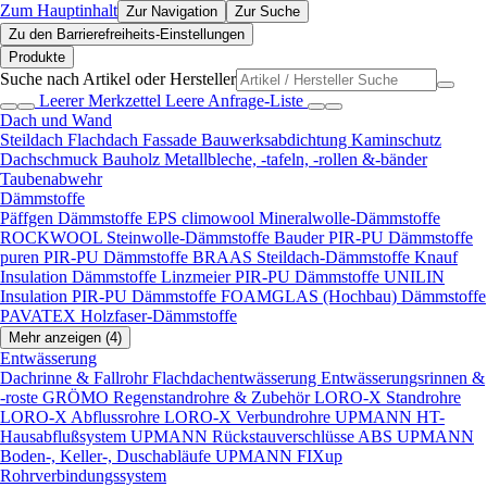
Zum Hauptinhalt
Zur Navigation
Zur Suche
Zu den Barrierefreiheits-Einstellungen
Produkte
Suche nach Artikel oder Hersteller
Leerer Merkzettel
Leere Anfrage-Liste
Dach und Wand
Steildach
Flachdach
Fassade
Bauwerksabdichtung
Kaminschutz
Dachschmuck
Bauholz
Metallbleche, -tafeln, -rollen &-bänder
Taubenabwehr
Dämmstoffe
Päffgen Dämmstoffe EPS
climowool Mineralwolle-Dämmstoffe
ROCKWOOL Steinwolle-Dämmstoffe
Bauder PIR-PU Dämmstoffe
puren PIR-PU Dämmstoffe
BRAAS Steildach-Dämmstoffe
Knauf
Insulation Dämmstoffe
Linzmeier PIR-PU Dämmstoffe
UNILIN
Insulation PIR-PU Dämmstoffe
FOAMGLAS (Hochbau) Dämmstoffe
PAVATEX Holzfaser-Dämmstoffe
Mehr anzeigen (4)
Entwässerung
Dachrinne & Fallrohr
Flachdachentwässerung
Entwässerungsrinnen &
-roste
GRÖMO Regenstandrohre & Zubehör
LORO-X Standrohre
LORO-X Abflussrohre
LORO-X Verbundrohre
UPMANN HT-
Hausabflußsystem
UPMANN Rückstauverschlüsse ABS
UPMANN
Boden-, Keller-, Duschabläufe
UPMANN FIXup
Rohrverbindungssystem