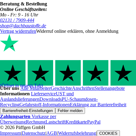
Beratung & Bestellung
Online Geschäftszeiten:
Mo - Fr: 9 - 16 Uhr
02131 / 7909-444
shop@dachbaustoffe.de
Vertrag widerrufen
Widerruf online erklären, ohne Anmeldung
(Öffnet in neuem Tab)
Über uns
Alle Mitarbeiter
Geschichte
Anschriften
Stellenangebote
Informationen
Lieferservice
UST und
Auslandslieferungen
Downloads
PU-Schaumdosen-
Recycling
Gefahrstoff-Informationen
Erklärung zur Barrierefreiheit
Barrierefreiheit-Einstellungen
Fehler melden
Zahlungsarten
Vorkasse per
Überweisung
Rechnung
Lastschrift
Kreditkarte
PayPal
© 2026 Päffgen GmbH
Impressum
|
Datenschutz
|
AGB
|
Widerrufsbelehrung
|
COOKIES