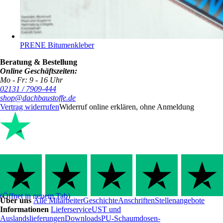
PRENE Bitumenkleber
Beratung & Bestellung
Online Geschäftszeiten:
Mo - Fr: 9 - 16 Uhr
02131 / 7909-444
shop@dachbaustoffe.de
Vertrag widerrufen
Widerruf online erklären, ohne Anmeldung
(Öffnet in neuem Tab)
Über uns
Alle Mitarbeiter
Geschichte
Anschriften
Stellenangebote
Informationen
Lieferservice
UST und
Auslandslieferungen
Downloads
PU-Schaumdosen-