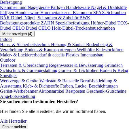
Befestigung
Klammer- und Nagelgeräte
Päffgen Handelsware Nägel & Drahtstifte
Päffgen Handelsware Hammertacker u. Klammern
SPAX-Schrauben
BÄR Dübel, Nägel, Schrauben & Zubehör
BWK
Befestigungsprodukte
ZAHN Spezialbefestigung
Hüfner-Dübel
TOX-
Dübel
CELO Dübel
CELO Holz-Dübel-Trockenbauschrauben
Mehr anzeigen (4)
Indoor
Haus- & Sicherheitstechnik
Heizung & Sanitär
Bodenbelag &
Verarbeitung
Boden- & Raumspartreppen
Wellhöfer Kniestocktüren
Maler- & Lackiererbedarf
tk accelis Plastics Innenausbau
Outdoor
Terrassen & Überdachung
Regenwasser & Bewässerung
Gründach
Sichtschutz & Gartengestaltung
Garten- & Teichfolien
Boden & Belag
Sonstiges
Werkzeuge & Geräte
Werkstatt & Baustelle
Berufsbekleidung &
Ausstattung
Kleb- & Dichtstoffe
Farben, Lacke, Beschichtungen
Gerüst-Werbebanner
Aktionsartikel
Restposten
Geschenk-Gutscheine
Angebotserstellung
Sie suchen einen bestimmten Hersteller?
Hier finden Sie alle Hersteller, die wir im Sortiment haben.
Alle Hersteller
Fehler melden