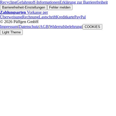
Recycling
Gefahrstoff-Informationen
Erklärung zur Barrierefreiheit
Barrierefreiheit-Einstellungen
Fehler melden
Zahlungsarten
Vorkasse per
Überweisung
Rechnung
Lastschrift
Kreditkarte
PayPal
© 2026 Päffgen GmbH
Impressum
|
Datenschutz
|
AGB
|
Widerrufsbelehrung
|
COOKIES
Light Theme