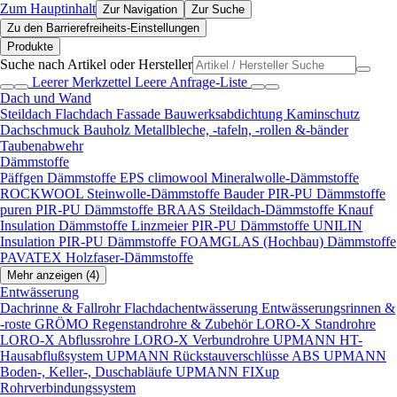
Zum Hauptinhalt
Zur Navigation
Zur Suche
Zu den Barrierefreiheits-Einstellungen
Produkte
Suche nach Artikel oder Hersteller
Leerer Merkzettel
Leere Anfrage-Liste
Dach und Wand
Steildach
Flachdach
Fassade
Bauwerksabdichtung
Kaminschutz
Dachschmuck
Bauholz
Metallbleche, -tafeln, -rollen &-bänder
Taubenabwehr
Dämmstoffe
Päffgen Dämmstoffe EPS
climowool Mineralwolle-Dämmstoffe
ROCKWOOL Steinwolle-Dämmstoffe
Bauder PIR-PU Dämmstoffe
puren PIR-PU Dämmstoffe
BRAAS Steildach-Dämmstoffe
Knauf
Insulation Dämmstoffe
Linzmeier PIR-PU Dämmstoffe
UNILIN
Insulation PIR-PU Dämmstoffe
FOAMGLAS (Hochbau) Dämmstoffe
PAVATEX Holzfaser-Dämmstoffe
Mehr anzeigen (4)
Entwässerung
Dachrinne & Fallrohr
Flachdachentwässerung
Entwässerungsrinnen &
-roste
GRÖMO Regenstandrohre & Zubehör
LORO-X Standrohre
LORO-X Abflussrohre
LORO-X Verbundrohre
UPMANN HT-
Hausabflußsystem
UPMANN Rückstauverschlüsse ABS
UPMANN
Boden-, Keller-, Duschabläufe
UPMANN FIXup
Rohrverbindungssystem