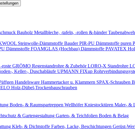
nstellungen
schmuck
Bauholz
Metallbleche, -tafeln, -rollen &-bänder
Taubenabweh
WOOL Steinwolle-Dämmstoffe
Bauder PIR-PU Dämmstoffe
puren 
-PU Dämmstoffe
FOAMGLAS (Hochbau) Dämmstoffe
PAVATEX Holz
-roste
GRÖMO Regenstandrohre & Zubehör
LORO-X Standrohre
LO
en-, Keller-, Duschabläufe
UPMANN FIXup Rohrverbindungssyst
Päffgen Handelsware Hammertacker u. Klammern
SPAX-Schrauben
B
ELO Holz-Dübel-Trockenbauschrauben
itung
Boden- & Raumspartreppen
Wellhöfer Kniestocktüren
Maler- & 
chtschutz & Gartengestaltung
Garten- & Teichfolien
Boden & Belag
attung
Kleb- & Dichtstoffe
Farben, Lacke, Beschichtungen
Gerüst-We