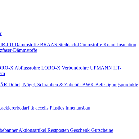
Keine Benachrichtigungen
r
PIR-PU Dämmstoffe
BRAAS Steildach-Dämmstoffe
Knauf Insulation
faser-Dämmstoffe
RO-X Abflussrohre
LORO-X Verbundrohre
UPMANN HT-
em
ÄR Dübel, Nägel, Schrauben & Zubehör
BWK Befestigungsprodukte
Lackiererbedarf
tk accelis Plastics Innenausbau
rbebanner
Aktionsartikel
Restposten
Geschenk-Gutscheine