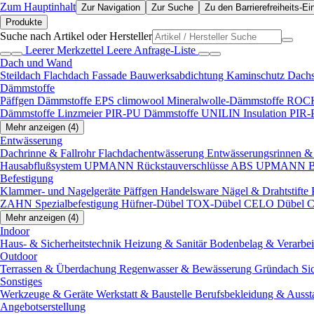
Zum Hauptinhalt
Zur Navigation
Zur Suche
Zu den Barrierefreiheits-Ei
Produkte
Suche nach Artikel oder Hersteller
Leerer Merkzettel
Leere Anfrage-Liste
Dach und Wand
Steildach
Flachdach
Fassade
Bauwerksabdichtung
Kaminschutz
Dach
Dämmstoffe
Päffgen Dämmstoffe EPS
climowool Mineralwolle-Dämmstoffe
ROCK
Dämmstoffe
Linzmeier PIR-PU Dämmstoffe
UNILIN Insulation PIR
Mehr anzeigen (4)
Entwässerung
Dachrinne & Fallrohr
Flachdachentwässerung
Entwässerungsrinnen & 
Hausabflußsystem
UPMANN Rückstauverschlüsse ABS
UPMANN Bod
Befestigung
Klammer- und Nagelgeräte
Päffgen Handelsware Nägel & Drahtstifte
ZAHN Spezialbefestigung
Hüfner-Dübel
TOX-Dübel
CELO Dübel
C
Mehr anzeigen (4)
Indoor
Haus- & Sicherheitstechnik
Heizung & Sanitär
Bodenbelag & Verarbe
Outdoor
Terrassen & Überdachung
Regenwasser & Bewässerung
Gründach
Si
Sonstiges
Werkzeuge & Geräte
Werkstatt & Baustelle
Berufsbekleidung & Ausst
Angebotserstellung