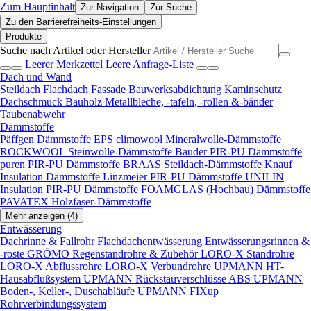
Zum Hauptinhalt
Zur Navigation
Zur Suche
Zu den Barrierefreiheits-Einstellungen
Produkte
Suche nach Artikel oder Hersteller
Leerer Merkzettel
Leere Anfrage-Liste
Dach und Wand
Steildach
Flachdach
Fassade
Bauwerksabdichtung
Kaminschutz
Dachschmuck
Bauholz
Metallbleche, -tafeln, -rollen &-bänder
Taubenabwehr
Dämmstoffe
Päffgen Dämmstoffe EPS
climowool Mineralwolle-Dämmstoffe
ROCKWOOL Steinwolle-Dämmstoffe
Bauder PIR-PU Dämmstoffe
puren PIR-PU Dämmstoffe
BRAAS Steildach-Dämmstoffe
Knauf
Insulation Dämmstoffe
Linzmeier PIR-PU Dämmstoffe
UNILIN
Insulation PIR-PU Dämmstoffe
FOAMGLAS (Hochbau) Dämmstoffe
PAVATEX Holzfaser-Dämmstoffe
Mehr anzeigen (4)
Entwässerung
Dachrinne & Fallrohr
Flachdachentwässerung
Entwässerungsrinnen &
-roste
GRÖMO Regenstandrohre & Zubehör
LORO-X Standrohre
LORO-X Abflussrohre
LORO-X Verbundrohre
UPMANN HT-
Hausabflußsystem
UPMANN Rückstauverschlüsse ABS
UPMANN
Boden-, Keller-, Duschabläufe
UPMANN FIXup
Rohrverbindungssystem