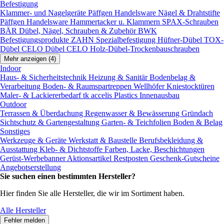
Befestigung
Klammer- und Nagelgeräte
Päffgen Handelsware Nägel & Drahtstifte
Päffgen Handelsware Hammertacker u. Klammern
SPAX-Schrauben
BÄR Dübel, Nägel, Schrauben & Zubehör
BWK
Befestigungsprodukte
ZAHN Spezialbefestigung
Hüfner-Dübel
TOX-
Dübel
CELO Dübel
CELO Holz-Dübel-Trockenbauschrauben
Mehr anzeigen (4)
Indoor
Haus- & Sicherheitstechnik
Heizung & Sanitär
Bodenbelag &
Verarbeitung
Boden- & Raumspartreppen
Wellhöfer Kniestocktüren
Maler- & Lackiererbedarf
tk accelis Plastics Innenausbau
Outdoor
Terrassen & Überdachung
Regenwasser & Bewässerung
Gründach
Sichtschutz & Gartengestaltung
Garten- & Teichfolien
Boden & Belag
Sonstiges
Werkzeuge & Geräte
Werkstatt & Baustelle
Berufsbekleidung &
Ausstattung
Kleb- & Dichtstoffe
Farben, Lacke, Beschichtungen
Gerüst-Werbebanner
Aktionsartikel
Restposten
Geschenk-Gutscheine
Angebotserstellung
Sie suchen einen bestimmten Hersteller?
Hier finden Sie alle Hersteller, die wir im Sortiment haben.
Alle Hersteller
Fehler melden