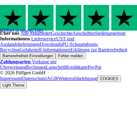
(Öffnet in neuem Tab)
Über uns
Alle Mitarbeiter
Geschichte
Anschriften
Stellenangebote
Informationen
Lieferservice
UST und
Auslandslieferungen
Downloads
PU-Schaumdosen-
Recycling
Gefahrstoff-Informationen
Erklärung zur Barrierefreiheit
Barrierefreiheit-Einstellungen
Fehler melden
Zahlungsarten
Vorkasse per
Überweisung
Rechnung
Lastschrift
Kreditkarte
PayPal
© 2026 Päffgen GmbH
Impressum
|
Datenschutz
|
AGB
|
Widerrufsbelehrung
|
COOKIES
Light Theme