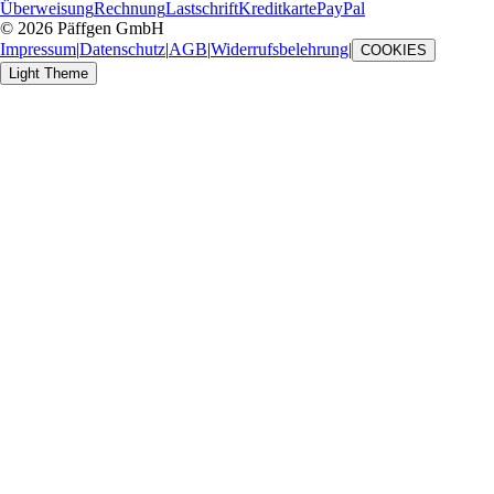
Überweisung
Rechnung
Lastschrift
Kreditkarte
PayPal
© 2026 Päffgen GmbH
Impressum
|
Datenschutz
|
AGB
|
Widerrufsbelehrung
|
COOKIES
Light Theme