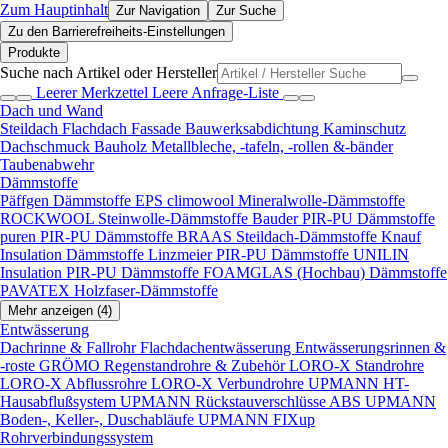
Zum Hauptinhalt
Zur Navigation
Zur Suche
Zu den Barrierefreiheits-Einstellungen
Produkte
Suche nach Artikel oder Hersteller
Leerer Merkzettel
Leere Anfrage-Liste
Dach und Wand
Steildach
Flachdach
Fassade
Bauwerksabdichtung
Kaminschutz
Dachschmuck
Bauholz
Metallbleche, -tafeln, -rollen &-bänder
Taubenabwehr
Dämmstoffe
Päffgen Dämmstoffe EPS
climowool Mineralwolle-Dämmstoffe
ROCKWOOL Steinwolle-Dämmstoffe
Bauder PIR-PU Dämmstoffe
puren PIR-PU Dämmstoffe
BRAAS Steildach-Dämmstoffe
Knauf
Insulation Dämmstoffe
Linzmeier PIR-PU Dämmstoffe
UNILIN
Insulation PIR-PU Dämmstoffe
FOAMGLAS (Hochbau) Dämmstoffe
PAVATEX Holzfaser-Dämmstoffe
Mehr anzeigen (4)
Entwässerung
Dachrinne & Fallrohr
Flachdachentwässerung
Entwässerungsrinnen &
-roste
GRÖMO Regenstandrohre & Zubehör
LORO-X Standrohre
LORO-X Abflussrohre
LORO-X Verbundrohre
UPMANN HT-
Hausabflußsystem
UPMANN Rückstauverschlüsse ABS
UPMANN
Boden-, Keller-, Duschabläufe
UPMANN FIXup
Rohrverbindungssystem