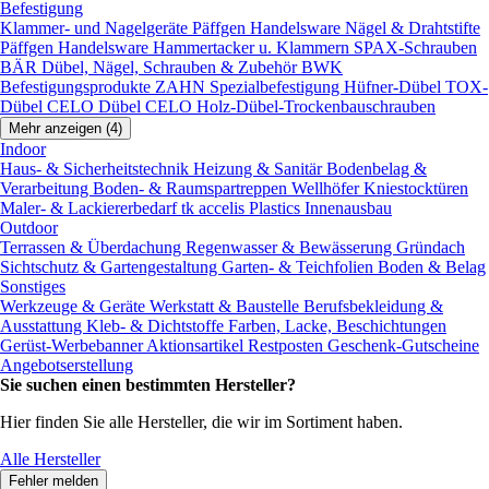
Befestigung
Klammer- und Nagelgeräte
Päffgen Handelsware Nägel & Drahtstifte
Päffgen Handelsware Hammertacker u. Klammern
SPAX-Schrauben
BÄR Dübel, Nägel, Schrauben & Zubehör
BWK
Befestigungsprodukte
ZAHN Spezialbefestigung
Hüfner-Dübel
TOX-
Dübel
CELO Dübel
CELO Holz-Dübel-Trockenbauschrauben
Mehr anzeigen (4)
Indoor
Haus- & Sicherheitstechnik
Heizung & Sanitär
Bodenbelag &
Verarbeitung
Boden- & Raumspartreppen
Wellhöfer Kniestocktüren
Maler- & Lackiererbedarf
tk accelis Plastics Innenausbau
Outdoor
Terrassen & Überdachung
Regenwasser & Bewässerung
Gründach
Sichtschutz & Gartengestaltung
Garten- & Teichfolien
Boden & Belag
Sonstiges
Werkzeuge & Geräte
Werkstatt & Baustelle
Berufsbekleidung &
Ausstattung
Kleb- & Dichtstoffe
Farben, Lacke, Beschichtungen
Gerüst-Werbebanner
Aktionsartikel
Restposten
Geschenk-Gutscheine
Angebotserstellung
Sie suchen einen bestimmten Hersteller?
Hier finden Sie alle Hersteller, die wir im Sortiment haben.
Alle Hersteller
Fehler melden