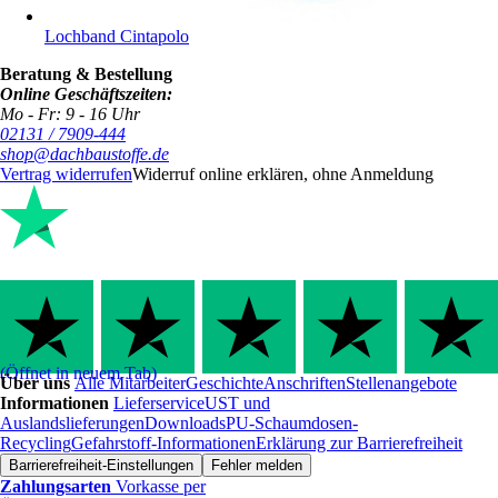
Lochband Cintapolo
Beratung & Bestellung
Online Geschäftszeiten:
Mo - Fr: 9 - 16 Uhr
02131 / 7909-444
shop@dachbaustoffe.de
Vertrag widerrufen
Widerruf online erklären, ohne Anmeldung
(Öffnet in neuem Tab)
Über uns
Alle Mitarbeiter
Geschichte
Anschriften
Stellenangebote
Informationen
Lieferservice
UST und
Auslandslieferungen
Downloads
PU-Schaumdosen-
Recycling
Gefahrstoff-Informationen
Erklärung zur Barrierefreiheit
Barrierefreiheit-Einstellungen
Fehler melden
Zahlungsarten
Vorkasse per