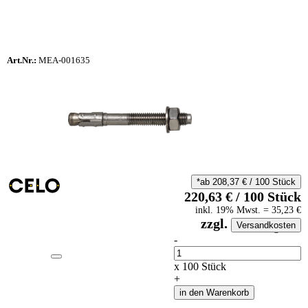
Art.Nr.:
MEA-001635
*ab
208,37
€
/
100
Stück
220,63
€
/
100
Stück
inkl.
19
% Mwst.
=
35,23
€
zzgl.
Versandkosten
auf Anfrageliste
-
Anzahl
x
100
Stück
+
in den Warenkorb