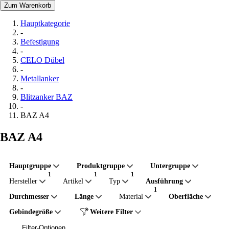
Zum Warenkorb
Hauptkategorie
-
Befestigung
-
CELO Dübel
-
Metallanker
-
Blitzanker BAZ
-
BAZ A4
BAZ A4
Hauptgruppe
Produktgruppe
Untergruppe
Hersteller
Artikel
Typ
Ausführung
Durchmesser
Länge
Material
Oberfläche
Gebindegröße
Weitere Filter
Filter-Optionen