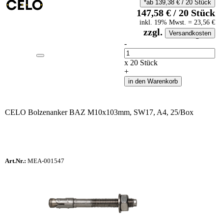
*ab
139,38
€
/
20
Stück
147,58
€
/
20
Stück
inkl.
19
% Mwst.
=
23,56
€
zzgl.
Versandkosten
auf Anfrageliste
-
Anzahl
x
20
Stück
+
in den Warenkorb
CELO Bolzenanker BAZ M10x103mm, SW17, A4, 25/Box
Art.Nr.:
MEA-001547