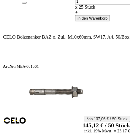
Anzahl
x
25
Stück
+
in den Warenkorb
CELO Bolzenanker BAZ o. Zul., M10x60mm, SW17, A4, 50/Box
Art.Nr.:
MEA-001561
*ab
137,06
€
/
50
Stück
145,12
€
/
50
Stück
inkl.
19
% Mwst.
=
23,17
€