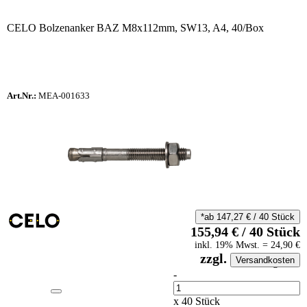
CELO Bolzenanker BAZ M8x112mm, SW13, A4, 40/Box
Art.Nr.:
MEA-001633
*ab
147,27
€
/
40
Stück
155,94
€
/
40
Stück
inkl.
19
% Mwst.
=
24,90
€
zzgl.
Versandkosten
auf Anfrageliste
-
Anzahl
x
40
Stück