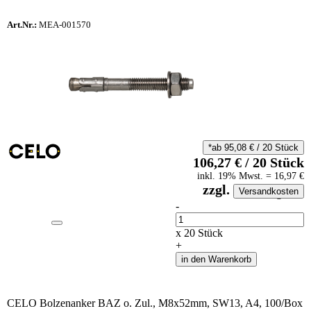
Art.Nr.:
MEA-001570
*ab
95,08
€
/
20
Stück
106,27
€
/
20
Stück
inkl.
19
% Mwst.
=
16,97
€
zzgl.
Versandkosten
auf Anfrageliste
-
Anzahl
x
20
Stück
+
in den Warenkorb
CELO Bolzenanker BAZ o. Zul., M8x52mm, SW13, A4, 100/Box