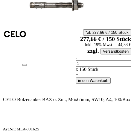
*ab
277,66
€
/
150
Stück
277,66
€
/
150
Stück
inkl.
19
% Mwst.
=
44,33
€
zzgl.
Versandkosten
auf Anfrageliste
-
Anzahl
x
150
Stück
+
in den Warenkorb
CELO Bolzenanker BAZ o. Zul., M6x65mm, SW10, A4, 100/Box
Art.Nr.:
MEA-001625