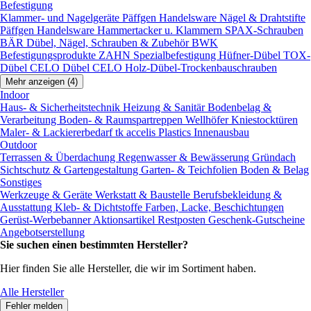
Befestigung
Klammer- und Nagelgeräte
Päffgen Handelsware Nägel & Drahtstifte
Päffgen Handelsware Hammertacker u. Klammern
SPAX-Schrauben
BÄR Dübel, Nägel, Schrauben & Zubehör
BWK
Befestigungsprodukte
ZAHN Spezialbefestigung
Hüfner-Dübel
TOX-
Dübel
CELO Dübel
CELO Holz-Dübel-Trockenbauschrauben
Mehr anzeigen (4)
Indoor
Haus- & Sicherheitstechnik
Heizung & Sanitär
Bodenbelag &
Verarbeitung
Boden- & Raumspartreppen
Wellhöfer Kniestocktüren
Maler- & Lackiererbedarf
tk accelis Plastics Innenausbau
Outdoor
Terrassen & Überdachung
Regenwasser & Bewässerung
Gründach
Sichtschutz & Gartengestaltung
Garten- & Teichfolien
Boden & Belag
Sonstiges
Werkzeuge & Geräte
Werkstatt & Baustelle
Berufsbekleidung &
Ausstattung
Kleb- & Dichtstoffe
Farben, Lacke, Beschichtungen
Gerüst-Werbebanner
Aktionsartikel
Restposten
Geschenk-Gutscheine
Angebotserstellung
Sie suchen einen bestimmten Hersteller?
Hier finden Sie alle Hersteller, die wir im Sortiment haben.
Alle Hersteller
Fehler melden