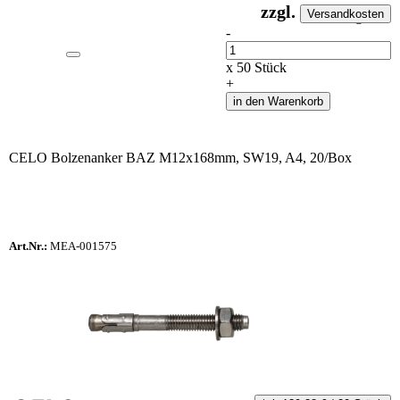
zzgl.
Versandkosten
auf Anfrageliste
-
Anzahl
x
50
Stück
+
in den Warenkorb
CELO Bolzenanker BAZ M12x168mm, SW19, A4, 20/Box
Art.Nr.:
MEA-001575