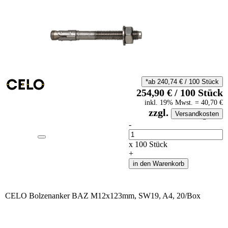
*ab
240,74
€
/
100
Stück
254,90
€
/
100
Stück
inkl.
19
% Mwst.
=
40,70
€
zzgl.
Versandkosten
auf Anfrageliste
-
Anzahl
x
100
Stück
+
in den Warenkorb
CELO Bolzenanker BAZ M12x123mm, SW19, A4, 20/Box