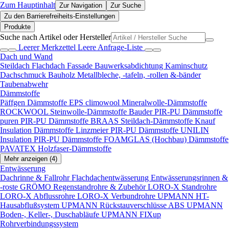
Zum Hauptinhalt
Zur Navigation
Zur Suche
Zu den Barrierefreiheits-Einstellungen
Produkte
Suche nach Artikel oder Hersteller
Leerer Merkzettel
Leere Anfrage-Liste
Dach und Wand
Steildach
Flachdach
Fassade
Bauwerksabdichtung
Kaminschutz
Dachschmuck
Bauholz
Metallbleche, -tafeln, -rollen &-bänder
Taubenabwehr
Dämmstoffe
Päffgen Dämmstoffe EPS
climowool Mineralwolle-Dämmstoffe
ROCKWOOL Steinwolle-Dämmstoffe
Bauder PIR-PU Dämmstoffe
puren PIR-PU Dämmstoffe
BRAAS Steildach-Dämmstoffe
Knauf
Insulation Dämmstoffe
Linzmeier PIR-PU Dämmstoffe
UNILIN
Insulation PIR-PU Dämmstoffe
FOAMGLAS (Hochbau) Dämmstoffe
PAVATEX Holzfaser-Dämmstoffe
Mehr anzeigen (4)
Entwässerung
Dachrinne & Fallrohr
Flachdachentwässerung
Entwässerungsrinnen &
-roste
GRÖMO Regenstandrohre & Zubehör
LORO-X Standrohre
LORO-X Abflussrohre
LORO-X Verbundrohre
UPMANN HT-
Hausabflußsystem
UPMANN Rückstauverschlüsse ABS
UPMANN
Boden-, Keller-, Duschabläufe
UPMANN FIXup
Rohrverbindungssystem