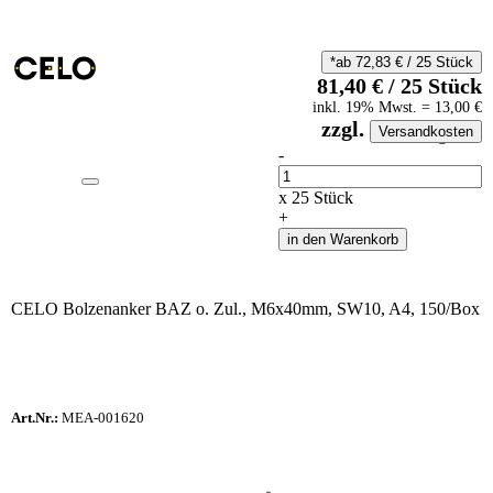
*ab
72,83
€
/
25
Stück
81,40
€
/
25
Stück
inkl.
19
% Mwst.
=
13,00
€
zzgl.
Versandkosten
auf Anfrageliste
-
Anzahl
x
25
Stück
+
in den Warenkorb
CELO Bolzenanker BAZ o. Zul., M6x40mm, SW10, A4, 150/Box
Art.Nr.:
MEA-001620