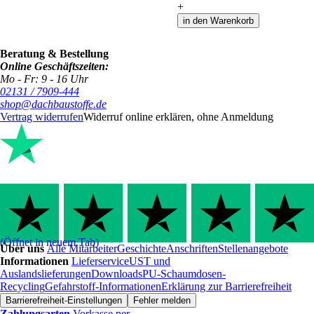
+
in den Warenkorb
Beratung & Bestellung
Online Geschäftszeiten:
Mo - Fr: 9 - 16 Uhr
02131 / 7909-444
shop@dachbaustoffe.de
Vertrag widerrufen
Widerruf online erklären, ohne Anmeldung
(Öffnet in neuem Tab)
Über uns
Alle Mitarbeiter
Geschichte
Anschriften
Stellenangebote
Informationen
Lieferservice
UST und
Auslandslieferungen
Downloads
PU-Schaumdosen-
Recycling
Gefahrstoff-Informationen
Erklärung zur Barrierefreiheit
Barrierefreiheit-Einstellungen
Fehler melden
Zahlungsarten
Vorkasse per