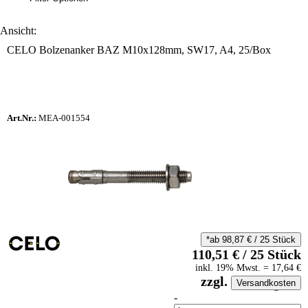
Ansicht:
CELO Bolzenanker BAZ M10x128mm, SW17, A4, 25/Box
Art.Nr.:
MEA-001554
*ab
98,87
€
/
25
Stück
110,51
€
/
25
Stück
inkl.
19
% Mwst.
=
17,64
€
zzgl.
Versandkosten
auf Anfrageliste
-