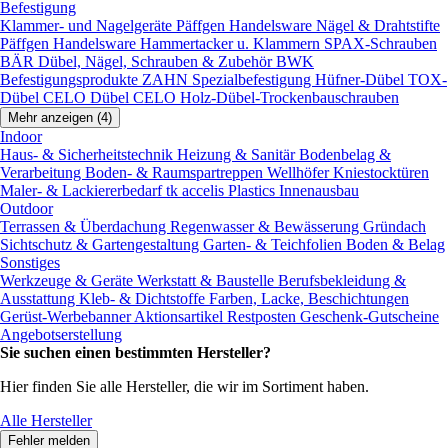
Befestigung
Klammer- und Nagelgeräte
Päffgen Handelsware Nägel & Drahtstifte
Päffgen Handelsware Hammertacker u. Klammern
SPAX-Schrauben
BÄR Dübel, Nägel, Schrauben & Zubehör
BWK
Befestigungsprodukte
ZAHN Spezialbefestigung
Hüfner-Dübel
TOX-
Dübel
CELO Dübel
CELO Holz-Dübel-Trockenbauschrauben
Mehr anzeigen (4)
Indoor
Haus- & Sicherheitstechnik
Heizung & Sanitär
Bodenbelag &
Verarbeitung
Boden- & Raumspartreppen
Wellhöfer Kniestocktüren
Maler- & Lackiererbedarf
tk accelis Plastics Innenausbau
Outdoor
Terrassen & Überdachung
Regenwasser & Bewässerung
Gründach
Sichtschutz & Gartengestaltung
Garten- & Teichfolien
Boden & Belag
Sonstiges
Werkzeuge & Geräte
Werkstatt & Baustelle
Berufsbekleidung &
Ausstattung
Kleb- & Dichtstoffe
Farben, Lacke, Beschichtungen
Gerüst-Werbebanner
Aktionsartikel
Restposten
Geschenk-Gutscheine
Angebotserstellung
Sie suchen einen bestimmten Hersteller?
Hier finden Sie alle Hersteller, die wir im Sortiment haben.
Alle Hersteller
Fehler melden