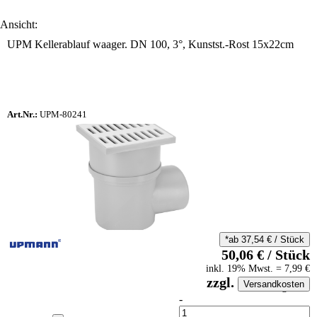
Ansicht:
UPM Kellerablauf waager. DN 100, 3°, Kunstst.-Rost 15x22cm
Art.Nr.:
UPM-80241
*ab
37,54
€
/
Stück
50,06
€
/
Stück
inkl.
19
% Mwst.
=
7,99
€
zzgl.
Versandkosten
auf Anfrageliste
-
Anzahl