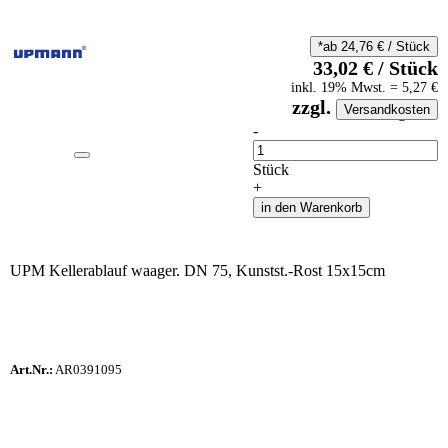
*ab
24,76
€
/
Stück
33,02
€
/
Stück
inkl.
19
% Mwst.
=
5,27
€
zzgl.
Versandkosten
auf Anfrageliste
-
Anzahl
Stück
+
in den Warenkorb
UPM Kellerablauf waager. DN 75, Kunstst.-Rost 15x15cm
Art.Nr.:
AR0391095