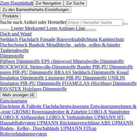
Zum Hauptinhalt
Zur Navigation
Zur Suche
Zu den Barrierefreiheits-Einstellungen
Produkte
Suche nach Artikel oder Hersteller
Leerer Merkzettel
Leere Anfrage-Liste
Dach und Wand
Steildach
Flachdach
Fassade
Bauwerksabdichtung
Kaminschutz
Dachschmuck
Bauholz
Metallbleche, -tafeln, -rollen &-bänder
Taubenabwehr
Dämmstoffe
Päffgen Dämmstoffe EPS
climowool Mineralwolle-Dämmstoffe
ROCKWOOL Steinwolle-Dämmstoffe
Bauder PIR-PU Dämmstoffe
puren PIR-PU Dämmstoffe
BRAAS Steildach-Dämmstoffe
Knauf
Insulation Dämmstoffe
Linzmeier PIR-PU Dämmstoffe
UNILIN
Insulation PIR-PU Dämmstoffe
FOAMGLAS (Hochbau) Dämmstoffe
PAVATEX Holzfaser-Dämmstoffe
Mehr anzeigen (4)
Entwässerung
Dachrinne & Fallrohr
Flachdachentwässerung
Entwässerungsrinnen &
-roste
GRÖMO Regenstandrohre & Zubehör
LORO-X Standrohre
LORO-X Abflussrohre
LORO-X Verbundrohre
UPMANN HT-
Hausabflußsystem
UPMANN Rückstauverschlüsse ABS
UPMANN
Boden-, Keller-, Duschabläufe
UPMANN FIXup
Rohrverbindungssystem