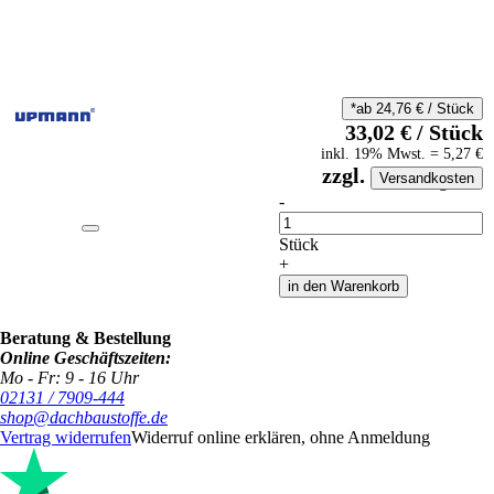
*ab
24,76
€
/
Stück
33,02
€
/
Stück
inkl.
19
% Mwst.
=
5,27
€
zzgl.
Versandkosten
auf Anfrageliste
-
Anzahl
Stück
+
in den Warenkorb
Beratung & Bestellung
Online Geschäftszeiten:
Mo - Fr: 9 - 16 Uhr
02131 / 7909-444
shop@dachbaustoffe.de
Vertrag widerrufen
Widerruf online erklären, ohne Anmeldung