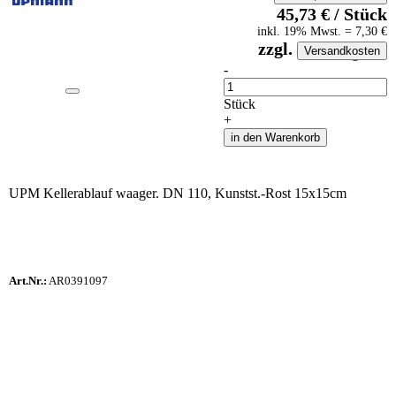
45,73
€
/
Stück
inkl.
19
% Mwst.
=
7,30
€
zzgl.
Versandkosten
auf Anfrageliste
-
Anzahl
Stück
+
in den Warenkorb
UPM Kellerablauf waager. DN 110, Kunstst.-Rost 15x15cm
Art.Nr.:
AR0391097