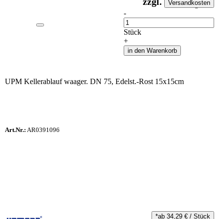
zzgl.
Versandkosten
auf Anfrageliste
-
Anzahl
Stück
+
in den Warenkorb
UPM Kellerablauf waager. DN 75, Edelst.-Rost 15x15cm
Art.Nr.:
AR0391096
*ab
34,29
€
/
Stück