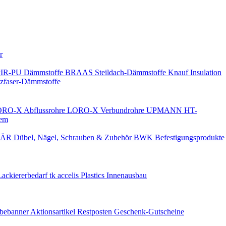
Keine Benachrichtigungen
r
PIR-PU Dämmstoffe
BRAAS Steildach-Dämmstoffe
Knauf Insulation
faser-Dämmstoffe
RO-X Abflussrohre
LORO-X Verbundrohre
UPMANN HT-
em
ÄR Dübel, Nägel, Schrauben & Zubehör
BWK Befestigungsprodukte
Lackiererbedarf
tk accelis Plastics Innenausbau
rbebanner
Aktionsartikel
Restposten
Geschenk-Gutscheine