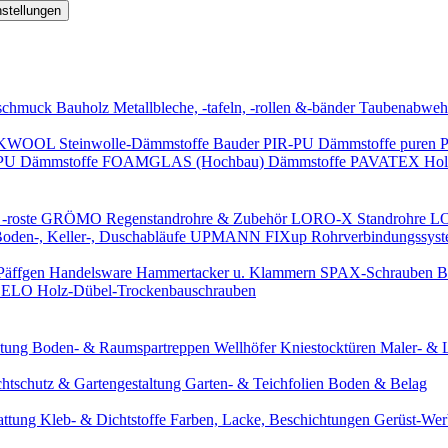
nstellungen
schmuck
Bauholz
Metallbleche, -tafeln, -rollen &-bänder
Taubenabweh
WOOL Steinwolle-Dämmstoffe
Bauder PIR-PU Dämmstoffe
puren 
-PU Dämmstoffe
FOAMGLAS (Hochbau) Dämmstoffe
PAVATEX Holz
-roste
GRÖMO Regenstandrohre & Zubehör
LORO-X Standrohre
LO
en-, Keller-, Duschabläufe
UPMANN FIXup Rohrverbindungssyst
Päffgen Handelsware Hammertacker u. Klammern
SPAX-Schrauben
B
ELO Holz-Dübel-Trockenbauschrauben
itung
Boden- & Raumspartreppen
Wellhöfer Kniestocktüren
Maler- & 
chtschutz & Gartengestaltung
Garten- & Teichfolien
Boden & Belag
attung
Kleb- & Dichtstoffe
Farben, Lacke, Beschichtungen
Gerüst-We