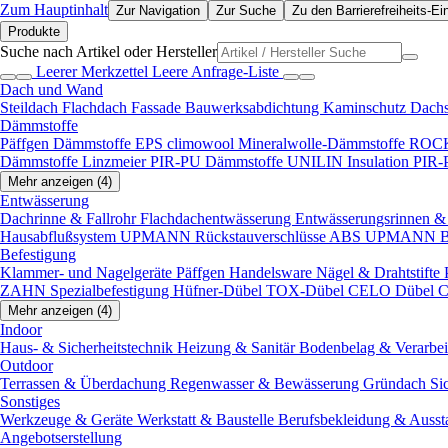
Zum Hauptinhalt
Zur Navigation
Zur Suche
Zu den Barrierefreiheits-Ei
Produkte
Suche nach Artikel oder Hersteller
Leerer Merkzettel
Leere Anfrage-Liste
Dach und Wand
Steildach
Flachdach
Fassade
Bauwerksabdichtung
Kaminschutz
Dach
Dämmstoffe
Päffgen Dämmstoffe EPS
climowool Mineralwolle-Dämmstoffe
ROCK
Dämmstoffe
Linzmeier PIR-PU Dämmstoffe
UNILIN Insulation PIR
Mehr anzeigen (4)
Entwässerung
Dachrinne & Fallrohr
Flachdachentwässerung
Entwässerungsrinnen & 
Hausabflußsystem
UPMANN Rückstauverschlüsse ABS
UPMANN Bod
Befestigung
Klammer- und Nagelgeräte
Päffgen Handelsware Nägel & Drahtstifte
ZAHN Spezialbefestigung
Hüfner-Dübel
TOX-Dübel
CELO Dübel
C
Mehr anzeigen (4)
Indoor
Haus- & Sicherheitstechnik
Heizung & Sanitär
Bodenbelag & Verarbe
Outdoor
Terrassen & Überdachung
Regenwasser & Bewässerung
Gründach
Si
Sonstiges
Werkzeuge & Geräte
Werkstatt & Baustelle
Berufsbekleidung & Ausst
Angebotserstellung