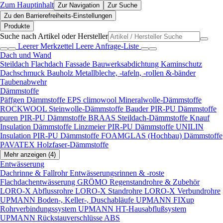
Zum Hauptinhalt
Zur Navigation
Zur Suche
Zu den Barrierefreiheits-Einstellungen
Produkte
Suche nach Artikel oder Hersteller
Leerer Merkzettel
Leere Anfrage-Liste
Dach und Wand
Steildach
Flachdach
Fassade
Bauwerksabdichtung
Kaminschutz
Dachschmuck
Bauholz
Metallbleche, -tafeln, -rollen &-bänder
Taubenabwehr
Dämmstoffe
Päffgen Dämmstoffe EPS
climowool Mineralwolle-Dämmstoffe
ROCKWOOL Steinwolle-Dämmstoffe
Bauder PIR-PU Dämmstoffe
puren PIR-PU Dämmstoffe
BRAAS Steildach-Dämmstoffe
Knauf
Insulation Dämmstoffe
Linzmeier PIR-PU Dämmstoffe
UNILIN
Insulation PIR-PU Dämmstoffe
FOAMGLAS (Hochbau) Dämmstoffe
PAVATEX Holzfaser-Dämmstoffe
Mehr anzeigen (4)
Entwässerung
Dachrinne & Fallrohr
Entwässerungsrinnen & -roste
Flachdachentwässerung
GRÖMO Regenstandrohre & Zubehör
LORO-X Abflussrohre
LORO-X Standrohre
LORO-X Verbundrohre
UPMANN Boden-, Keller-, Duschabläufe
UPMANN FIXup
Rohrverbindungssystem
UPMANN HT-Hausabflußsystem
UPMANN Rückstauverschlüsse ABS