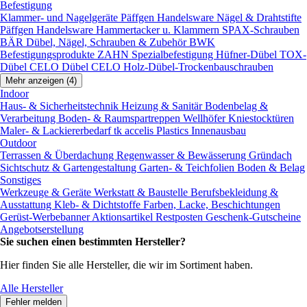
Befestigung
Klammer- und Nagelgeräte
Päffgen Handelsware Nägel & Drahtstifte
Päffgen Handelsware Hammertacker u. Klammern
SPAX-Schrauben
BÄR Dübel, Nägel, Schrauben & Zubehör
BWK
Befestigungsprodukte
ZAHN Spezialbefestigung
Hüfner-Dübel
TOX-
Dübel
CELO Dübel
CELO Holz-Dübel-Trockenbauschrauben
Mehr anzeigen (4)
Indoor
Haus- & Sicherheitstechnik
Heizung & Sanitär
Bodenbelag &
Verarbeitung
Boden- & Raumspartreppen
Wellhöfer Kniestocktüren
Maler- & Lackiererbedarf
tk accelis Plastics Innenausbau
Outdoor
Terrassen & Überdachung
Regenwasser & Bewässerung
Gründach
Sichtschutz & Gartengestaltung
Garten- & Teichfolien
Boden & Belag
Sonstiges
Werkzeuge & Geräte
Werkstatt & Baustelle
Berufsbekleidung &
Ausstattung
Kleb- & Dichtstoffe
Farben, Lacke, Beschichtungen
Gerüst-Werbebanner
Aktionsartikel
Restposten
Geschenk-Gutscheine
Angebotserstellung
Sie suchen einen bestimmten Hersteller?
Hier finden Sie alle Hersteller, die wir im Sortiment haben.
Alle Hersteller
Fehler melden