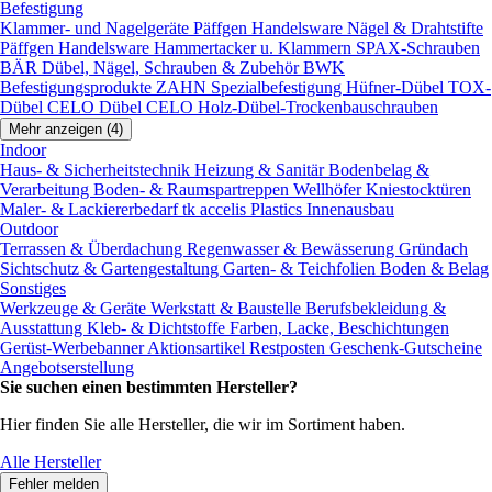
Befestigung
Klammer- und Nagelgeräte
Päffgen Handelsware Nägel & Drahtstifte
Päffgen Handelsware Hammertacker u. Klammern
SPAX-Schrauben
BÄR Dübel, Nägel, Schrauben & Zubehör
BWK
Befestigungsprodukte
ZAHN Spezialbefestigung
Hüfner-Dübel
TOX-
Dübel
CELO Dübel
CELO Holz-Dübel-Trockenbauschrauben
Mehr anzeigen (4)
Indoor
Haus- & Sicherheitstechnik
Heizung & Sanitär
Bodenbelag &
Verarbeitung
Boden- & Raumspartreppen
Wellhöfer Kniestocktüren
Maler- & Lackiererbedarf
tk accelis Plastics Innenausbau
Outdoor
Terrassen & Überdachung
Regenwasser & Bewässerung
Gründach
Sichtschutz & Gartengestaltung
Garten- & Teichfolien
Boden & Belag
Sonstiges
Werkzeuge & Geräte
Werkstatt & Baustelle
Berufsbekleidung &
Ausstattung
Kleb- & Dichtstoffe
Farben, Lacke, Beschichtungen
Gerüst-Werbebanner
Aktionsartikel
Restposten
Geschenk-Gutscheine
Angebotserstellung
Sie suchen einen bestimmten Hersteller?
Hier finden Sie alle Hersteller, die wir im Sortiment haben.
Alle Hersteller
Fehler melden