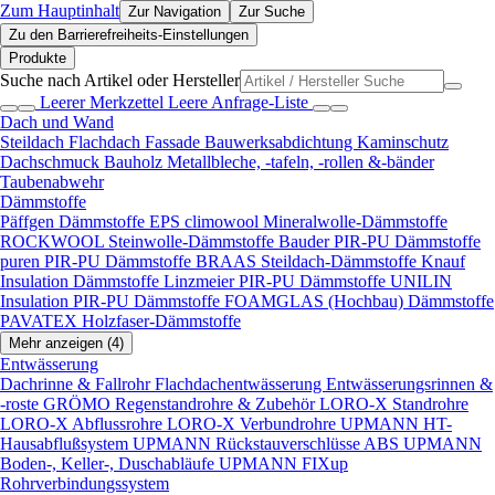
Zum Hauptinhalt
Zur Navigation
Zur Suche
Zu den Barrierefreiheits-Einstellungen
Produkte
Suche nach Artikel oder Hersteller
Leerer Merkzettel
Leere Anfrage-Liste
Dach und Wand
Steildach
Flachdach
Fassade
Bauwerksabdichtung
Kaminschutz
Dachschmuck
Bauholz
Metallbleche, -tafeln, -rollen &-bänder
Taubenabwehr
Dämmstoffe
Päffgen Dämmstoffe EPS
climowool Mineralwolle-Dämmstoffe
ROCKWOOL Steinwolle-Dämmstoffe
Bauder PIR-PU Dämmstoffe
puren PIR-PU Dämmstoffe
BRAAS Steildach-Dämmstoffe
Knauf
Insulation Dämmstoffe
Linzmeier PIR-PU Dämmstoffe
UNILIN
Insulation PIR-PU Dämmstoffe
FOAMGLAS (Hochbau) Dämmstoffe
PAVATEX Holzfaser-Dämmstoffe
Mehr anzeigen (4)
Entwässerung
Dachrinne & Fallrohr
Flachdachentwässerung
Entwässerungsrinnen &
-roste
GRÖMO Regenstandrohre & Zubehör
LORO-X Standrohre
LORO-X Abflussrohre
LORO-X Verbundrohre
UPMANN HT-
Hausabflußsystem
UPMANN Rückstauverschlüsse ABS
UPMANN
Boden-, Keller-, Duschabläufe
UPMANN FIXup
Rohrverbindungssystem