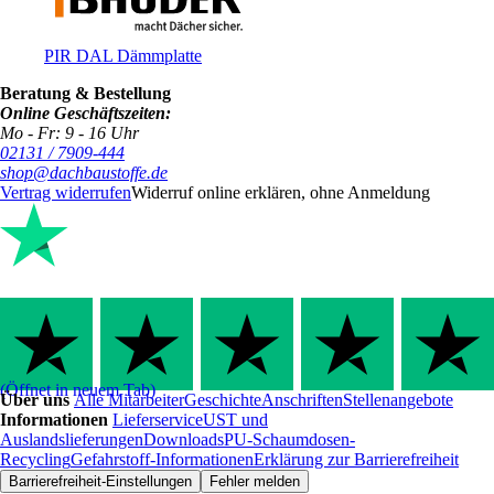
PIR DAL Dämmplatte
Beratung & Bestellung
Online Geschäftszeiten:
Mo - Fr: 9 - 16 Uhr
02131 / 7909-444
shop@dachbaustoffe.de
Vertrag widerrufen
Widerruf online erklären, ohne Anmeldung
(Öffnet in neuem Tab)
Über uns
Alle Mitarbeiter
Geschichte
Anschriften
Stellenangebote
Informationen
Lieferservice
UST und
Auslandslieferungen
Downloads
PU-Schaumdosen-
Recycling
Gefahrstoff-Informationen
Erklärung zur Barrierefreiheit
Barrierefreiheit-Einstellungen
Fehler melden