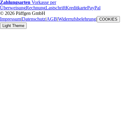
Zahlungsarten
Vorkasse per
Überweisung
Rechnung
Lastschrift
Kreditkarte
PayPal
© 2026 Päffgen GmbH
Impressum
|
Datenschutz
|
AGB
|
Widerrufsbelehrung
|
COOKIES
Light Theme