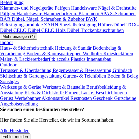
Befestigung
Klammer- und Nagelgeräte
Päffgen Handelsware Nägel & Drahtstifte
Päffgen Handelsware Hammertacker u. Klammern
SPAX-Schrauben
BÄR Dübel, Nägel, Schrauben & Zubehör
BWK
Befestigungsprodukte
ZAHN Spezialbefestigung
Hüfner-Dübel
TOX-
Dübel
CELO Dübel
CELO Holz-Dübel-Trockenbauschrauben
Mehr anzeigen (4)
Indoor
Haus- & Sicherheitstechnik
Heizung & Sanitär
Bodenbelag &
Verarbeitung
Boden- & Raumspartreppen
Wellhöfer Kniestocktüren
Maler- & Lackiererbedarf
tk accelis Plastics Innenausbau
Outdoor
Terrassen & Überdachung
Regenwasser & Bewässerung
Gründach
Sichtschutz & Gartengestaltung
Garten- & Teichfolien
Boden & Belag
Sonstiges
Werkzeuge & Geräte
Werkstatt & Baustelle
Berufsbekleidung &
Ausstattung
Kleb- & Dichtstoffe
Farben, Lacke, Beschichtungen
Gerüst-Werbebanner
Aktionsartikel
Restposten
Geschenk-Gutscheine
Angebotserstellung
Sie suchen einen bestimmten Hersteller?
Hier finden Sie alle Hersteller, die wir im Sortiment haben.
Alle Hersteller
Fehler melden