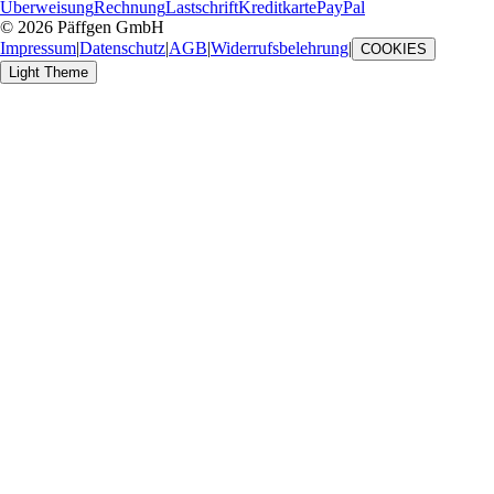
Überweisung
Rechnung
Lastschrift
Kreditkarte
PayPal
© 2026 Päffgen GmbH
Impressum
|
Datenschutz
|
AGB
|
Widerrufsbelehrung
|
COOKIES
Light Theme