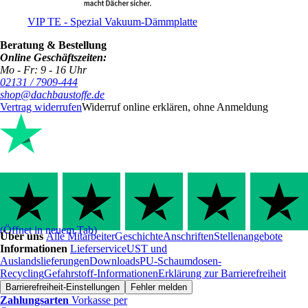
VIP TE - Spezial Vakuum-Dämmplatte
Beratung & Bestellung
Online Geschäftszeiten:
Mo - Fr: 9 - 16 Uhr
02131 / 7909-444
shop@dachbaustoffe.de
Vertrag widerrufen
Widerruf online erklären, ohne Anmeldung
(Öffnet in neuem Tab)
Über uns
Alle Mitarbeiter
Geschichte
Anschriften
Stellenangebote
Informationen
Lieferservice
UST und
Auslandslieferungen
Downloads
PU-Schaumdosen-
Recycling
Gefahrstoff-Informationen
Erklärung zur Barrierefreiheit
Barrierefreiheit-Einstellungen
Fehler melden
Zahlungsarten
Vorkasse per