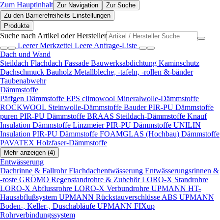
Zum Hauptinhalt
Zur Navigation
Zur Suche
Zu den Barrierefreiheits-Einstellungen
Produkte
Suche nach Artikel oder Hersteller
Leerer Merkzettel
Leere Anfrage-Liste
Dach und Wand
Steildach
Flachdach
Fassade
Bauwerksabdichtung
Kaminschutz
Dachschmuck
Bauholz
Metallbleche, -tafeln, -rollen &-bänder
Taubenabwehr
Dämmstoffe
Päffgen Dämmstoffe EPS
climowool Mineralwolle-Dämmstoffe
ROCKWOOL Steinwolle-Dämmstoffe
Bauder PIR-PU Dämmstoffe
puren PIR-PU Dämmstoffe
BRAAS Steildach-Dämmstoffe
Knauf
Insulation Dämmstoffe
Linzmeier PIR-PU Dämmstoffe
UNILIN
Insulation PIR-PU Dämmstoffe
FOAMGLAS (Hochbau) Dämmstoffe
PAVATEX Holzfaser-Dämmstoffe
Mehr anzeigen (4)
Entwässerung
Dachrinne & Fallrohr
Flachdachentwässerung
Entwässerungsrinnen &
-roste
GRÖMO Regenstandrohre & Zubehör
LORO-X Standrohre
LORO-X Abflussrohre
LORO-X Verbundrohre
UPMANN HT-
Hausabflußsystem
UPMANN Rückstauverschlüsse ABS
UPMANN
Boden-, Keller-, Duschabläufe
UPMANN FIXup
Rohrverbindungssystem