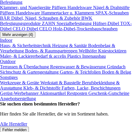
Befestigung
Klammer- und Nagelgeräte
Päffgen Handelsware Nägel & Drahtstifte
Päffgen Handelsware Hammertacker u. Klammern
SPAX-Schrauben
BÄR Dübel, Nägel, Schrauben & Zubehör
BWK
Befestigungsprodukte
ZAHN Spezialbefestigung
Hüfner-Dübel
TOX-
Dübel
CELO Dübel
CELO Holz-Dübel-Trockenbauschrauben
Mehr anzeigen (4)
Indoor
Haus- & Sicherheitstechnik
Heizung & Sanitär
Bodenbelag &
Verarbeitung
Boden- & Raumspartreppen
Wellhöfer Kniestocktüren
Maler- & Lackiererbedarf
tk accelis Plastics Innenausbau
Outdoor
Terrassen & Überdachung
Regenwasser & Bewässerung
Gründach
Sichtschutz & Gartengestaltung
Garten- & Teichfolien
Boden & Belag
Sonstiges
Werkzeuge & Geräte
Werkstatt & Baustelle
Berufsbekleidung &
Ausstattung
Kleb- & Dichtstoffe
Farben, Lacke, Beschichtungen
Gerüst-Werbebanner
Aktionsartikel
Restposten
Geschenk-Gutscheine
Angebotserstellung
Sie suchen einen bestimmten Hersteller?
Hier finden Sie alle Hersteller, die wir im Sortiment haben.
Alle Hersteller
Fehler melden