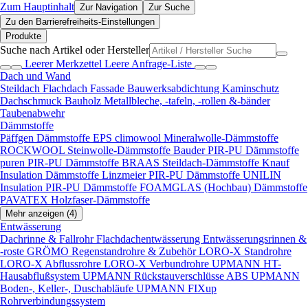
Zum Hauptinhalt
Zur Navigation
Zur Suche
Zu den Barrierefreiheits-Einstellungen
Produkte
Suche nach Artikel oder Hersteller
Leerer Merkzettel
Leere Anfrage-Liste
Dach und Wand
Steildach
Flachdach
Fassade
Bauwerksabdichtung
Kaminschutz
Dachschmuck
Bauholz
Metallbleche, -tafeln, -rollen &-bänder
Taubenabwehr
Dämmstoffe
Päffgen Dämmstoffe EPS
climowool Mineralwolle-Dämmstoffe
ROCKWOOL Steinwolle-Dämmstoffe
Bauder PIR-PU Dämmstoffe
puren PIR-PU Dämmstoffe
BRAAS Steildach-Dämmstoffe
Knauf
Insulation Dämmstoffe
Linzmeier PIR-PU Dämmstoffe
UNILIN
Insulation PIR-PU Dämmstoffe
FOAMGLAS (Hochbau) Dämmstoffe
PAVATEX Holzfaser-Dämmstoffe
Mehr anzeigen (4)
Entwässerung
Dachrinne & Fallrohr
Flachdachentwässerung
Entwässerungsrinnen &
-roste
GRÖMO Regenstandrohre & Zubehör
LORO-X Standrohre
LORO-X Abflussrohre
LORO-X Verbundrohre
UPMANN HT-
Hausabflußsystem
UPMANN Rückstauverschlüsse ABS
UPMANN
Boden-, Keller-, Duschabläufe
UPMANN FIXup
Rohrverbindungssystem