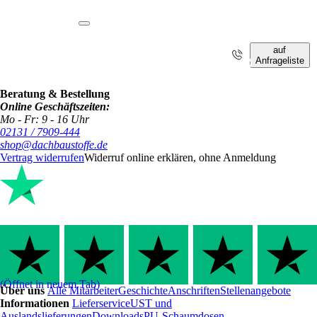
auf
Anfrageliste
i
Beratung & Bestellung
Online Geschäftszeiten:
Mo - Fr: 9 - 16 Uhr
02131 / 7909-444
shop@dachbaustoffe.de
Vertrag widerrufen
Widerruf online erklären, ohne Anmeldung
(Öffnet in neuem Tab)
Über uns
Alle Mitarbeiter
Geschichte
Anschriften
Stellenangebote
Informationen
Lieferservice
UST und
Auslandslieferungen
Downloads
PU-Schaumdosen-