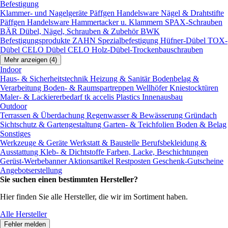
Befestigung
Klammer- und Nagelgeräte
Päffgen Handelsware Nägel & Drahtstifte
Päffgen Handelsware Hammertacker u. Klammern
SPAX-Schrauben
BÄR Dübel, Nägel, Schrauben & Zubehör
BWK
Befestigungsprodukte
ZAHN Spezialbefestigung
Hüfner-Dübel
TOX-
Dübel
CELO Dübel
CELO Holz-Dübel-Trockenbauschrauben
Mehr anzeigen (4)
Indoor
Haus- & Sicherheitstechnik
Heizung & Sanitär
Bodenbelag &
Verarbeitung
Boden- & Raumspartreppen
Wellhöfer Kniestocktüren
Maler- & Lackiererbedarf
tk accelis Plastics Innenausbau
Outdoor
Terrassen & Überdachung
Regenwasser & Bewässerung
Gründach
Sichtschutz & Gartengestaltung
Garten- & Teichfolien
Boden & Belag
Sonstiges
Werkzeuge & Geräte
Werkstatt & Baustelle
Berufsbekleidung &
Ausstattung
Kleb- & Dichtstoffe
Farben, Lacke, Beschichtungen
Gerüst-Werbebanner
Aktionsartikel
Restposten
Geschenk-Gutscheine
Angebotserstellung
Sie suchen einen bestimmten Hersteller?
Hier finden Sie alle Hersteller, die wir im Sortiment haben.
Alle Hersteller
Fehler melden