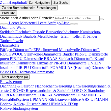
Zum Hauptinhalt
Zur Navigation
Zur Suche
Zu den Barrierefreiheits-Einstellungen
Produkte
Suche nach Artikel oder Hersteller
Leerer Merkzettel
Leere Anfrage-Liste
Dach und Wand
Steildach
Flachdach
Fassade
Bauwerksabdichtung
Kaminschutz
Dachschmuck
Bauholz
Metallbleche, -tafeln, -rollen &-bänder
Taubenabwehr
Dämmstoffe
Päffgen Dämmstoffe EPS
climowool Mineralwolle-Dämmstoffe
ROCKWOOL Steinwolle-Dämmstoffe
Bauder PIR-PU Dämmstoffe
puren PIR-PU Dämmstoffe
BRAAS Steildach-Dämmstoffe
Knauf
Insulation Dämmstoffe
Linzmeier PIR-PU Dämmstoffe
UNILIN
Insulation PIR-PU Dämmstoffe
FOAMGLAS (Hochbau) Dämmstoffe
PAVATEX Holzfaser-Dämmstoffe
Mehr anzeigen (4)
Entwässerung
Dachrinne & Fallrohr
Flachdachentwässerung
Entwässerungsrinnen &
-roste
GRÖMO Regenstandrohre & Zubehör
LORO-X Standrohre
LORO-X Abflussrohre
LORO-X Verbundrohre
UPMANN HT-
Hausabflußsystem
UPMANN Rückstauverschlüsse ABS
UPMANN
Boden-, Keller-, Duschabläufe
UPMANN FIXup
Rohrverbindungssystem