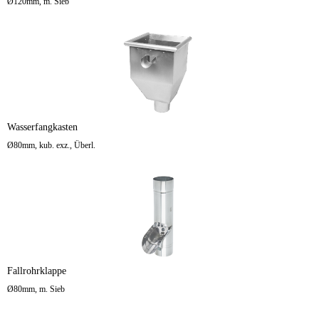
Ø120mm, m. Sieb
Wasserfangkasten
Ø80mm, kub. exz., Überl.
Fallrohrklappe
Ø80mm, m. Sieb