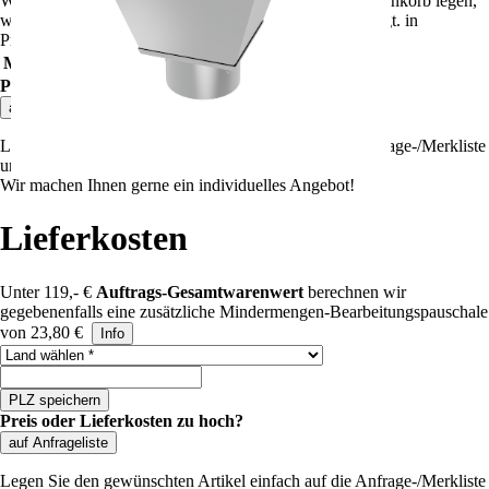
Wenn Sie weitere Artikel dieser Preisgruppe in den Warenkorb legen,
wird der Rabatt automatisch angepasst und dort angezeigt.
in
Preisgruppe
""
gelten folgende Rabatte:
Mindestbestellwert
Rabatt
Preis
Preis oder Lieferkosten zu hoch?
auf Anfrageliste
Legen Sie den gewünschten Artikel einfach auf die Anfrage-/Merkliste
und starten Sie eine Preisanfrage.
Wir machen Ihnen gerne ein individuelles Angebot!
Lieferkosten
Unter 119,- €
Auftrags-Gesamtwarenwert
berechnen wir
gegebenenfalls eine zusätzliche Mindermengen-Bearbeitungspauschale
von 23,80 €
Info
Land auswählen
PLZ speichern
Preis oder Lieferkosten zu hoch?
auf Anfrageliste
Legen Sie den gewünschten Artikel einfach auf die Anfrage-/Merkliste