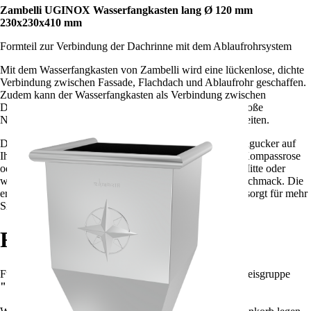
Zambelli UGINOX Wasserfangkasten lang Ø 120 mm
230x230x410 mm
Formteil zur Verbindung der Dachrinne mit dem Ablaufrohrsystem
Mit dem Wasserfangkasten von Zambelli wird eine lückenlose, dichte
Verbindung zwischen Fassade, Flachdach und Ablaufrohr geschaffen.
Zudem kann der Wasserfangkasten als Verbindung zwischen
Dachrinne und Ablaufrohrsystem dienen und dadurch große
Niederschlagsmengen vom Dach in die Kanalisation ableiten.
Der Wasserfangkasten von Zambelli ist ein optischer Hingucker auf
Ihrem Dach. Ob in langer oder quadratischer Form mit Kompassrose
oder in dezenter kleiner Form, mit Wasserablauf in der Mitte oder
wandseitig - bei Zambelli finden Sie etwas für jeden Geschmack. Die
erhöhte Niederschlagsaufnahme des Wasserfangkastens sorgt für mehr
Sicherheit bei Starkregenereignissen.
Rabatte
Für die Summe aller Artikel
?
Summe aller Artikel
in Preisgruppe
""
!