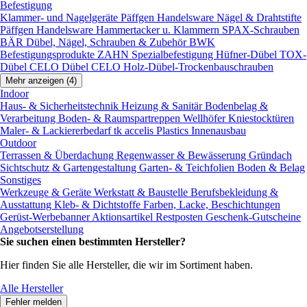
Befestigung
Klammer- und Nagelgeräte
Päffgen Handelsware Nägel & Drahtstifte
Päffgen Handelsware Hammertacker u. Klammern
SPAX-Schrauben
BÄR Dübel, Nägel, Schrauben & Zubehör
BWK
Befestigungsprodukte
ZAHN Spezialbefestigung
Hüfner-Dübel
TOX-
Dübel
CELO Dübel
CELO Holz-Dübel-Trockenbauschrauben
Mehr anzeigen (4)
Indoor
Haus- & Sicherheitstechnik
Heizung & Sanitär
Bodenbelag &
Verarbeitung
Boden- & Raumspartreppen
Wellhöfer Kniestocktüren
Maler- & Lackiererbedarf
tk accelis Plastics Innenausbau
Outdoor
Terrassen & Überdachung
Regenwasser & Bewässerung
Gründach
Sichtschutz & Gartengestaltung
Garten- & Teichfolien
Boden & Belag
Sonstiges
Werkzeuge & Geräte
Werkstatt & Baustelle
Berufsbekleidung &
Ausstattung
Kleb- & Dichtstoffe
Farben, Lacke, Beschichtungen
Gerüst-Werbebanner
Aktionsartikel
Restposten
Geschenk-Gutscheine
Angebotserstellung
Sie suchen einen bestimmten Hersteller?
Hier finden Sie alle Hersteller, die wir im Sortiment haben.
Alle Hersteller
Fehler melden