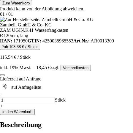
Zum Warenkorb
Produkt kann von der Abbildung abweichen.
01
/
01
Zambelli GmbH & Co. KG
ZAM UGIN.K41 Wasserfangkasten
Ø120mm, lang
HAN:
171950
GTIN:
4250035965553
Art.Nr.:
AR0013309
*ab
103,38
€
/
Stück
115,54
€
/
Stück
inkl.
19
% Mwst.
=
18,45
€
zzgl.
Versandkosten
Lieferzeit auf Anfrage
auf Anfrageliste
i
-
Anzahl
Stück
+
in den Warenkorb
Beschreibung