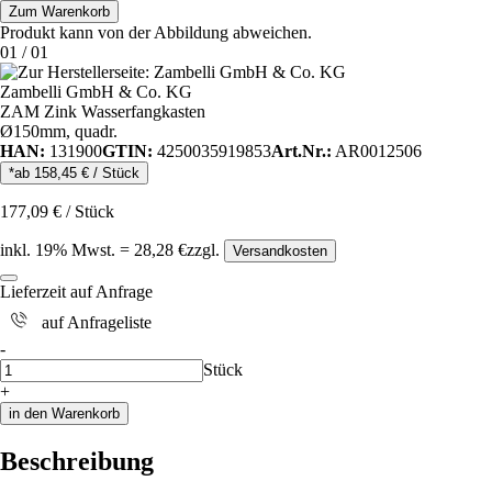
Zum Warenkorb
Produkt kann von der Abbildung abweichen.
01
/
01
Zambelli GmbH & Co. KG
ZAM Zink Wasserfangkasten
Ø150mm, quadr.
HAN:
131900
GTIN:
4250035919853
Art.Nr.:
AR0012506
*ab
158,45
€
/
Stück
177,09
€
/
Stück
inkl.
19
% Mwst.
=
28,28
€
zzgl.
Versandkosten
Lieferzeit auf Anfrage
auf Anfrageliste
i
-
Anzahl
Stück
+
in den Warenkorb
Beschreibung