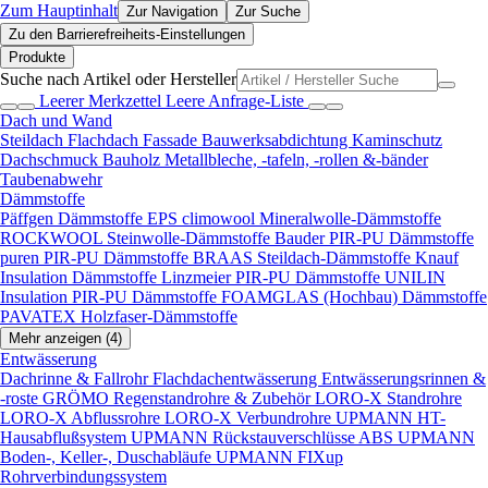
Zum Hauptinhalt
Zur Navigation
Zur Suche
Zu den Barrierefreiheits-Einstellungen
Produkte
Suche nach Artikel oder Hersteller
Leerer Merkzettel
Leere Anfrage-Liste
Dach und Wand
Steildach
Flachdach
Fassade
Bauwerksabdichtung
Kaminschutz
Dachschmuck
Bauholz
Metallbleche, -tafeln, -rollen &-bänder
Taubenabwehr
Dämmstoffe
Päffgen Dämmstoffe EPS
climowool Mineralwolle-Dämmstoffe
ROCKWOOL Steinwolle-Dämmstoffe
Bauder PIR-PU Dämmstoffe
puren PIR-PU Dämmstoffe
BRAAS Steildach-Dämmstoffe
Knauf
Insulation Dämmstoffe
Linzmeier PIR-PU Dämmstoffe
UNILIN
Insulation PIR-PU Dämmstoffe
FOAMGLAS (Hochbau) Dämmstoffe
PAVATEX Holzfaser-Dämmstoffe
Mehr anzeigen (4)
Entwässerung
Dachrinne & Fallrohr
Flachdachentwässerung
Entwässerungsrinnen &
-roste
GRÖMO Regenstandrohre & Zubehör
LORO-X Standrohre
LORO-X Abflussrohre
LORO-X Verbundrohre
UPMANN HT-
Hausabflußsystem
UPMANN Rückstauverschlüsse ABS
UPMANN
Boden-, Keller-, Duschabläufe
UPMANN FIXup
Rohrverbindungssystem