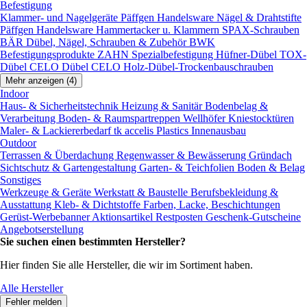
Befestigung
Klammer- und Nagelgeräte
Päffgen Handelsware Nägel & Drahtstifte
Päffgen Handelsware Hammertacker u. Klammern
SPAX-Schrauben
BÄR Dübel, Nägel, Schrauben & Zubehör
BWK
Befestigungsprodukte
ZAHN Spezialbefestigung
Hüfner-Dübel
TOX-
Dübel
CELO Dübel
CELO Holz-Dübel-Trockenbauschrauben
Mehr anzeigen (4)
Indoor
Haus- & Sicherheitstechnik
Heizung & Sanitär
Bodenbelag &
Verarbeitung
Boden- & Raumspartreppen
Wellhöfer Kniestocktüren
Maler- & Lackiererbedarf
tk accelis Plastics Innenausbau
Outdoor
Terrassen & Überdachung
Regenwasser & Bewässerung
Gründach
Sichtschutz & Gartengestaltung
Garten- & Teichfolien
Boden & Belag
Sonstiges
Werkzeuge & Geräte
Werkstatt & Baustelle
Berufsbekleidung &
Ausstattung
Kleb- & Dichtstoffe
Farben, Lacke, Beschichtungen
Gerüst-Werbebanner
Aktionsartikel
Restposten
Geschenk-Gutscheine
Angebotserstellung
Sie suchen einen bestimmten Hersteller?
Hier finden Sie alle Hersteller, die wir im Sortiment haben.
Alle Hersteller
Fehler melden