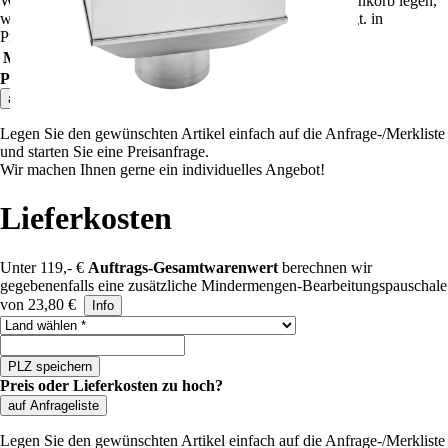
Wenn Sie weitere Artikel dieser Preisgruppe in den Warenkorb legen,
wird der Rabatt automatisch angepasst und dort angezeigt.
in
Preisgruppe
""
gelten folgende Rabatte:
Mindestbestellwert
Rabatt
Preis
Preis oder Lieferkosten zu hoch?
auf Anfrageliste
Legen Sie den gewünschten Artikel einfach auf die Anfrage-/Merkliste
und starten Sie eine Preisanfrage.
Wir machen Ihnen gerne ein individuelles Angebot!
Lieferkosten
Unter 119,- €
Auftrags-Gesamtwarenwert
berechnen wir
gegebenenfalls eine zusätzliche Mindermengen-Bearbeitungspauschale
von 23,80 €
Info
Land auswählen
PLZ speichern
Preis oder Lieferkosten zu hoch?
auf Anfrageliste
Legen Sie den gewünschten Artikel einfach auf die Anfrage-/Merkliste