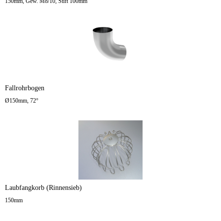
150mm, Gew. M8/10, Stift 100mm
Fallrohrbogen
Ø150mm, 72°
Laubfangkorb (Rinnensieb)
150mm