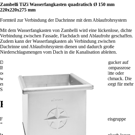
Zambelli TiZi Wasserfangkasten quadratisch Ø 150 mm
220x220x275 mm
Formteil zur Verbindung der Dachrinne mit dem Ablaufrohrsystem
Mit dem Wasserfangkasten von Zambelli wird eine lückenlose, dichte
Verbindung zwischen Fassade, Flachdach und Ablaufrohr geschaffen.
Zudem kann der Wasserfangkasten als Verbindung zwischen
Dachrinne und Ablaufrohrsystem dienen und dadurch große
Niederschlagsmengen vom Dach in die Kanalisation ableiten.
Der Wasserfangkasten von Zambelli ist ein optischer Hingucker auf
Ihrem Dach. Ob in langer oder quadratischer Form mit Kompassrose
oder in dezenter kleiner Form, mit Wasserablauf in der Mitte oder
wandseitig - bei Zambelli finden Sie etwas für jeden Geschmack. Die
erhöhte Niederschlagsaufnahme des Wasserfangkastens sorgt für mehr
Sicherheit bei Starkregenereignissen.
Rabatte
Für die Summe aller Artikel
?
Summe aller Artikel
in Preisgruppe
""
!