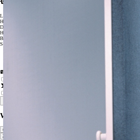
Theme-Einstellungen
Light Theme
(Standard)
Hoher Kontrast
(Hell)
Dark Theme
Hoher Kontrast
(Dunkel)
Blaufilter
Schwarz-Weiß
Weitere Einstellungen
Tastaturnavigation aktivieren
Aktiviert erweiterte Tastaturnavigation.
Drü
Animationen reduzieren
Minimiert bewegte Inhalte und Übergänge für eine
Auf Standardwerte zurücksetzen
Warenkorb Vorschau
schließen
Zum Warenkorb