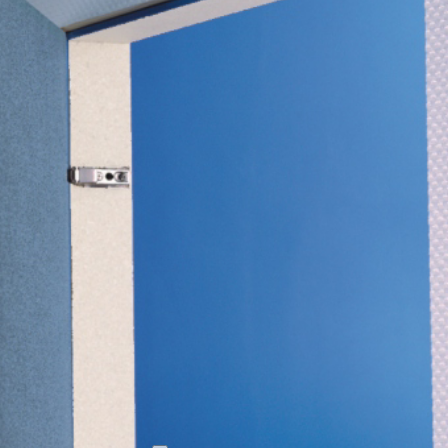
cken Sie 'f'
um zwischen interaktiven Elementen zu wechseln und die
Bedienung 
 ruhigere, fokussiertere Nutzererfahrung. Besonders hilfreich bei Vestibular-Stör