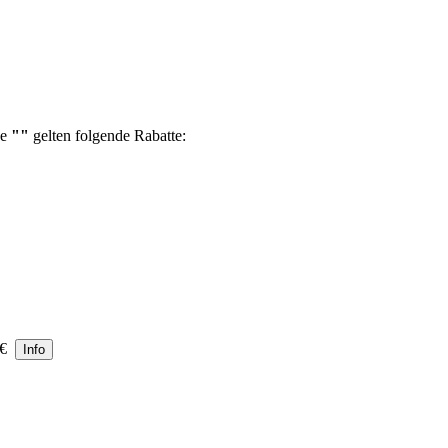
pe
""
gelten folgende Rabatte:
0 €
Info