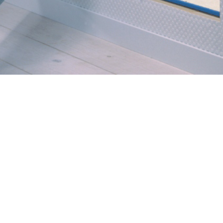
iten ermöglicht eine Kniestocktüre.
t und praktisch.
ken alles ab - schneller und günstiger als Sie denken.