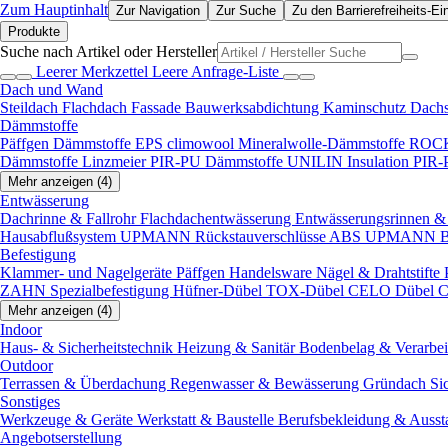
Zum Hauptinhalt
Zur Navigation
Zur Suche
Zu den Barrierefreiheits-Ei
Produkte
Suche nach Artikel oder Hersteller
Leerer Merkzettel
Leere Anfrage-Liste
Dach und Wand
Steildach
Flachdach
Fassade
Bauwerksabdichtung
Kaminschutz
Dach
Dämmstoffe
Päffgen Dämmstoffe EPS
climowool Mineralwolle-Dämmstoffe
ROCK
Dämmstoffe
Linzmeier PIR-PU Dämmstoffe
UNILIN Insulation PIR
Mehr anzeigen (4)
Entwässerung
Dachrinne & Fallrohr
Flachdachentwässerung
Entwässerungsrinnen & 
Hausabflußsystem
UPMANN Rückstauverschlüsse ABS
UPMANN Bod
Befestigung
Klammer- und Nagelgeräte
Päffgen Handelsware Nägel & Drahtstifte
ZAHN Spezialbefestigung
Hüfner-Dübel
TOX-Dübel
CELO Dübel
C
Mehr anzeigen (4)
Indoor
Haus- & Sicherheitstechnik
Heizung & Sanitär
Bodenbelag & Verarbe
Outdoor
Terrassen & Überdachung
Regenwasser & Bewässerung
Gründach
Si
Sonstiges
Werkzeuge & Geräte
Werkstatt & Baustelle
Berufsbekleidung & Ausst
Angebotserstellung