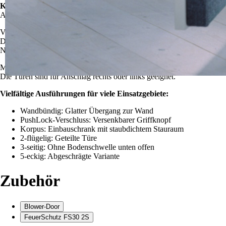
Kniestocktüren - Vielfältige Möglichkeiten
Alle Möglichkeiten in vielen Gößen und Ausführungen.
Verstecken Sie Rohre und Leitungen.
Den notwendigen Zugriff auf Zähler, Absperrventile und Wartungseinhe
Nutzen Sie die Nische für einen zusätzlichen Einbauschrank, staubdich
Maßanfertigungen von 30 x 30 cm bis 100 x 180 cm (Breite x Höhe) dec
Die Türen sind für Anschlag rechts oder links geeignet.
Vielfältige Ausführungen für viele Einsatzgebiete:
Wandbündig: Glatter Übergang zur Wand
PushLock-Verschluss: Versenkbarer Griffknopf
Korpus: Einbauschrank mit staubdichtem Stauraum
2-flügelig: Geteilte Türe
3-seitig: Ohne Bodenschwelle unten offen
5-eckig: Abgeschrägte Variante
Zubehör
Blower-Door
FeuerSchutz FS30 2S