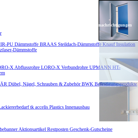
Keine Benachrichtigungen
r
PIR-PU Dämmstoffe
BRAAS Steildach-Dämmstoffe
Knauf Insulation
faser-Dämmstoffe
RO-X Abflussrohre
LORO-X Verbundrohre
UPMANN HT-
em
ÄR Dübel, Nägel, Schrauben & Zubehör
BWK Befestigungsprodukte
Lackiererbedarf
tk accelis Plastics Innenausbau
rbebanner
Aktionsartikel
Restposten
Geschenk-Gutscheine