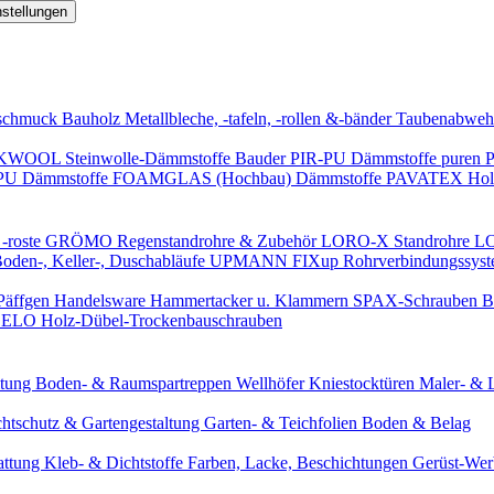
nstellungen
schmuck
Bauholz
Metallbleche, -tafeln, -rollen &-bänder
Taubenabweh
WOOL Steinwolle-Dämmstoffe
Bauder PIR-PU Dämmstoffe
puren 
-PU Dämmstoffe
FOAMGLAS (Hochbau) Dämmstoffe
PAVATEX Holz
-roste
GRÖMO Regenstandrohre & Zubehör
LORO-X Standrohre
LO
en-, Keller-, Duschabläufe
UPMANN FIXup Rohrverbindungssyst
Päffgen Handelsware Hammertacker u. Klammern
SPAX-Schrauben
B
ELO Holz-Dübel-Trockenbauschrauben
itung
Boden- & Raumspartreppen
Wellhöfer Kniestocktüren
Maler- & 
chtschutz & Gartengestaltung
Garten- & Teichfolien
Boden & Belag
attung
Kleb- & Dichtstoffe
Farben, Lacke, Beschichtungen
Gerüst-We