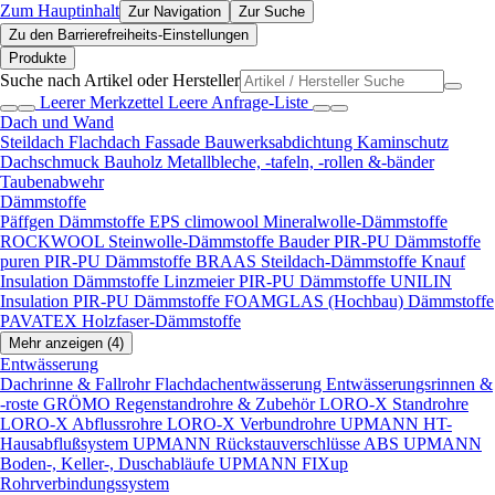
Zum Hauptinhalt
Zur Navigation
Zur Suche
Zu den Barrierefreiheits-Einstellungen
Produkte
Suche nach Artikel oder Hersteller
Leerer Merkzettel
Leere Anfrage-Liste
Dach und Wand
Steildach
Flachdach
Fassade
Bauwerksabdichtung
Kaminschutz
Dachschmuck
Bauholz
Metallbleche, -tafeln, -rollen &-bänder
Taubenabwehr
Dämmstoffe
Päffgen Dämmstoffe EPS
climowool Mineralwolle-Dämmstoffe
ROCKWOOL Steinwolle-Dämmstoffe
Bauder PIR-PU Dämmstoffe
puren PIR-PU Dämmstoffe
BRAAS Steildach-Dämmstoffe
Knauf
Insulation Dämmstoffe
Linzmeier PIR-PU Dämmstoffe
UNILIN
Insulation PIR-PU Dämmstoffe
FOAMGLAS (Hochbau) Dämmstoffe
PAVATEX Holzfaser-Dämmstoffe
Mehr anzeigen (4)
Entwässerung
Dachrinne & Fallrohr
Flachdachentwässerung
Entwässerungsrinnen &
-roste
GRÖMO Regenstandrohre & Zubehör
LORO-X Standrohre
LORO-X Abflussrohre
LORO-X Verbundrohre
UPMANN HT-
Hausabflußsystem
UPMANN Rückstauverschlüsse ABS
UPMANN
Boden-, Keller-, Duschabläufe
UPMANN FIXup
Rohrverbindungssystem