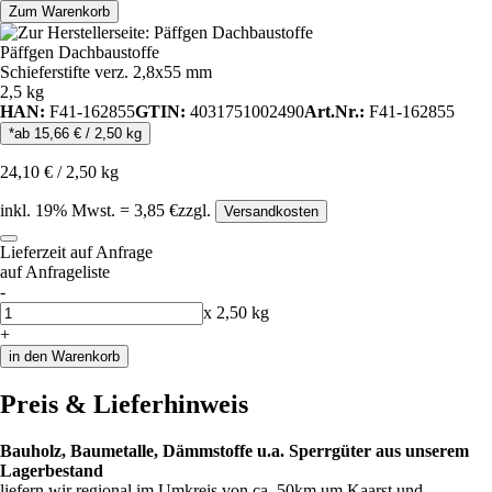
Zum Warenkorb
Päffgen Dachbaustoffe
Schieferstifte verz. 2,8x55 mm
2,5 kg
HAN:
F41-162855
GTIN:
4031751002490
Art.Nr.:
F41-162855
*ab
15,66
€
/
2,50
kg
24,10
€
/
2,50
kg
inkl.
19
% Mwst.
=
3,85
€
zzgl.
Versandkosten
Lieferzeit auf Anfrage
auf Anfrageliste
-
Anzahl
x
2,50
kg
+
in den Warenkorb
Preis & Lieferhinweis
Bauholz, Baumetalle, Dämmstoffe u.a. Sperrgüter aus unserem
Lagerbestand
liefern wir regional im Umkreis von ca. 50km um Kaarst und