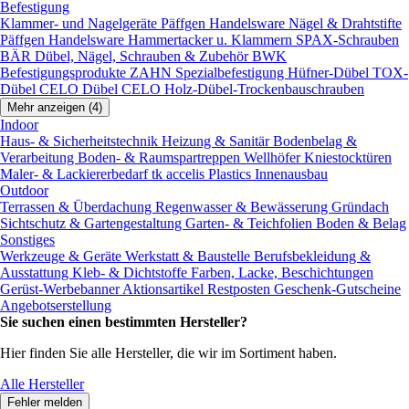
Befestigung
Klammer- und Nagelgeräte
Päffgen Handelsware Nägel & Drahtstifte
Päffgen Handelsware Hammertacker u. Klammern
SPAX-Schrauben
BÄR Dübel, Nägel, Schrauben & Zubehör
BWK
Befestigungsprodukte
ZAHN Spezialbefestigung
Hüfner-Dübel
TOX-
Dübel
CELO Dübel
CELO Holz-Dübel-Trockenbauschrauben
Mehr anzeigen (4)
Indoor
Haus- & Sicherheitstechnik
Heizung & Sanitär
Bodenbelag &
Verarbeitung
Boden- & Raumspartreppen
Wellhöfer Kniestocktüren
Maler- & Lackiererbedarf
tk accelis Plastics Innenausbau
Outdoor
Terrassen & Überdachung
Regenwasser & Bewässerung
Gründach
Sichtschutz & Gartengestaltung
Garten- & Teichfolien
Boden & Belag
Sonstiges
Werkzeuge & Geräte
Werkstatt & Baustelle
Berufsbekleidung &
Ausstattung
Kleb- & Dichtstoffe
Farben, Lacke, Beschichtungen
Gerüst-Werbebanner
Aktionsartikel
Restposten
Geschenk-Gutscheine
Angebotserstellung
Sie suchen einen bestimmten Hersteller?
Hier finden Sie alle Hersteller, die wir im Sortiment haben.
Alle Hersteller
Fehler melden