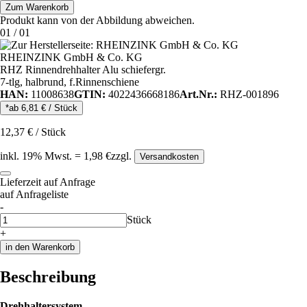
Zum Warenkorb
Produkt kann von der Abbildung abweichen.
01
/
01
RHEINZINK GmbH & Co. KG
RHZ Rinnendrehhalter Alu schiefergr.
7-tlg, halbrund, f.Rinnenschiene
HAN:
11008638
GTIN:
4022436668186
Art.Nr.:
RHZ-001896
*ab
6,81
€
/
Stück
12,37
€
/
Stück
inkl.
19
% Mwst.
=
1,98
€
zzgl.
Versandkosten
Lieferzeit auf Anfrage
auf Anfrageliste
-
Anzahl
Stück
+
in den Warenkorb
Beschreibung
Drehhaltersystem