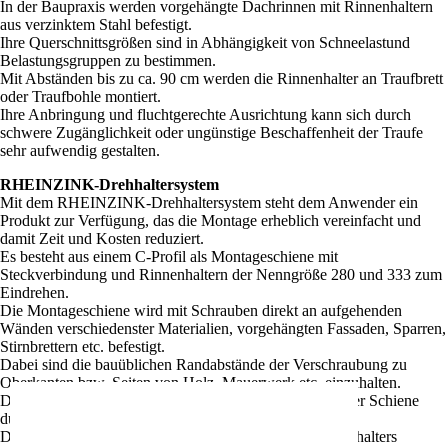
In der Baupraxis werden vorgehängte Dachrinnen mit Rinnenhaltern
aus verzinktem Stahl befestigt.
Ihre Querschnittsgrößen sind in Abhängigkeit von Schneelastund
Belastungsgruppen zu bestimmen.
Mit Abständen bis zu ca. 90 cm werden die Rinnenhalter an Traufbrett
oder Traufbohle montiert.
Ihre Anbringung und fluchtgerechte Ausrichtung kann sich durch
schwere Zugänglichkeit oder ungünstige Beschaffenheit der Traufe
sehr aufwendig gestalten.
RHEINZINK-Drehhaltersystem
Mit dem RHEINZINK-Drehhaltersystem steht dem Anwender ein
Produkt zur Verfügung, das die Montage erheblich vereinfacht und
damit Zeit und Kosten reduziert.
Es besteht aus einem C-Profil als Montageschiene mit
Steckverbindung und Rinnenhaltern der Nenngröße 280 und 333 zum
Eindrehen.
Die Montageschiene wird mit Schrauben direkt an aufgehenden
Wänden verschiedenster Materialien, vorgehängten Fassaden, Sparren,
Stirnbrettern etc. befestigt.
Dabei sind die bauüblichen Randabstände der Verschraubung zu
Oberkanten bzw. Seiten von Holz, Mauerwerk etc. einzuhalten.
Die Rinnenhalter lassen sich an jeder beliebigen Stelle der Schiene
durch einfaches Eindrehen montieren.
Die Rinne wird dann gegen die hintere Nase des Rinnenhalters