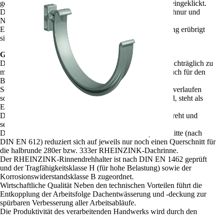
gedrückt und mit ihrem Wulst in die vordere Halternase eingeklickt.
Das bislang notwendige Ausrichten der Halter mittels Schnur und
Nachbiegen entfällt.
Ein Einlassen der Rinnenhalter in die Traufbohle/Schalung erübrigt
sich.
Gesteigerte Effektivität
Die Möglichkeit, das RHEINZINK-Drehhaltersystem nachträglich zu
montieren, macht es neben dem Einsatz an Neubauten auch für den
Bereich der Objektsanierungen interessant.
Sofern hier die Sparren nicht durchgehend fluchtgerecht verlaufen
sollten bzw. rechtwinklig zur Neigung abgeschnitten sind, steht als
Ergänzungsprodukt der Schienenanker zur Verfügung.
Dieser wird in die Langlöcher der Rinnenschiene eingedreht und
seitlich am Sparren befestigt.
Die Vielzahl der unterschiedlichen Rinnenhalterquerschnitte (nach
DIN EN 612) reduziert sich auf jeweils nur noch einen Querschnitt für
die halbrunde 280er bzw. 333er RHEINZINK-Dachrinne.
Der RHEINZINK-Rinnendrehhalter ist nach DIN EN 1462 geprüft
und der Tragfähigkeitsklasse H (für hohe Belastung) sowie der
Korrosionswiderstandsklasse B zugeordnet.
Wirtschaftliche Qualität Neben den technischen Vorteilen führt die
Entkopplung der Arbeitsfolge Dachentwässerung und -deckung zur
spürbaren Verbesserung aller Arbeitsabläufe.
Die Produktivität des verarbeitenden Handwerks wird durch den