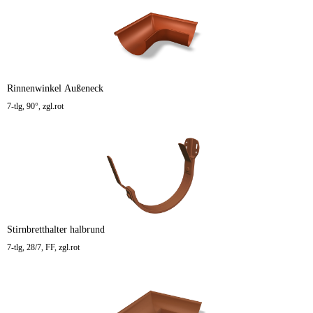
Rinnenwinkel Außeneck
7-tlg, 90°, zgl.rot
Stirnbretthalter halbrund
7-tlg, 28/7, FF, zgl.rot