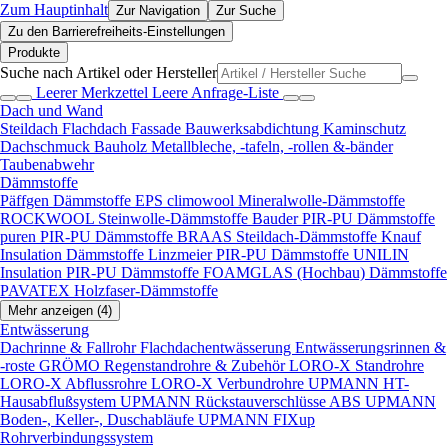
Zum Hauptinhalt
Zur Navigation
Zur Suche
Zu den Barrierefreiheits-Einstellungen
Produkte
Suche nach Artikel oder Hersteller
Leerer Merkzettel
Leere Anfrage-Liste
Dach und Wand
Steildach
Flachdach
Fassade
Bauwerksabdichtung
Kaminschutz
Dachschmuck
Bauholz
Metallbleche, -tafeln, -rollen &-bänder
Taubenabwehr
Dämmstoffe
Päffgen Dämmstoffe EPS
climowool Mineralwolle-Dämmstoffe
ROCKWOOL Steinwolle-Dämmstoffe
Bauder PIR-PU Dämmstoffe
puren PIR-PU Dämmstoffe
BRAAS Steildach-Dämmstoffe
Knauf
Insulation Dämmstoffe
Linzmeier PIR-PU Dämmstoffe
UNILIN
Insulation PIR-PU Dämmstoffe
FOAMGLAS (Hochbau) Dämmstoffe
PAVATEX Holzfaser-Dämmstoffe
Mehr anzeigen (4)
Entwässerung
Dachrinne & Fallrohr
Flachdachentwässerung
Entwässerungsrinnen &
-roste
GRÖMO Regenstandrohre & Zubehör
LORO-X Standrohre
LORO-X Abflussrohre
LORO-X Verbundrohre
UPMANN HT-
Hausabflußsystem
UPMANN Rückstauverschlüsse ABS
UPMANN
Boden-, Keller-, Duschabläufe
UPMANN FIXup
Rohrverbindungssystem