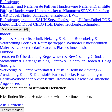
Befestigung
Klammer- und Nagelgeräte
Päffgen Handelsware Nägel & Drahtstifte
Päffgen Handelsware Hammertacker u. Klammern
SPAX-Schrauben
BÄR Dübel, Nägel, Schrauben & Zubehör
BWK
Befestigungsprodukte
ZAHN Spezialbefestigung
Hüfner-Dübel
TOX-
Dübel
CELO Dübel
CELO Holz-Dübel-Trockenbauschrauben
Mehr anzeigen (4)
Indoor
Haus- & Sicherheitstechnik
Heizung & Sanitär
Bodenbelag &
Verarbeitung
Boden- & Raumspartreppen
Wellhöfer Kniestocktüren
Maler- & Lackiererbedarf
tk accelis Plastics Innenausbau
Outdoor
Terrassen & Überdachung
Regenwasser & Bewässerung
Gründach
Sichtschutz & Gartengestaltung
Garten- & Teichfolien
Boden & Belag
Sonstiges
Werkzeuge & Geräte
Werkstatt & Baustelle
Berufsbekleidung &
Ausstattung
Kleb- & Dichtstoffe
Farben, Lacke, Beschichtungen
Gerüst-Werbebanner
Aktionsartikel
Restposten
Geschenk-Gutscheine
Angebotserstellung
Sie suchen einen bestimmten Hersteller?
Hier finden Sie alle Hersteller, die wir im Sortiment haben.
Alle Hersteller
Fehler melden