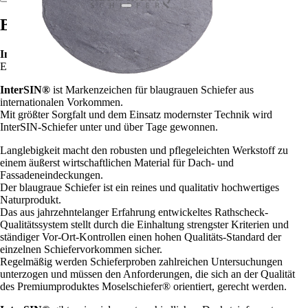
Beschreibung
InterSIN
Ein Werkstoff mit vielfältigen Facetten
InterSIN®
ist Markenzeichen für blaugrauen Schiefer aus
internationalen Vorkommen.
Mit größter Sorgfalt und dem Einsatz modernster Technik wird
InterSIN-Schiefer unter und über Tage gewonnen.
Langlebigkeit macht den robusten und pflegeleichten Werkstoff zu
einem äußerst wirtschaftlichen Material für Dach- und
Fassadeneindeckungen.
Der blaugraue Schiefer ist ein reines und qualitativ hochwertiges
Naturprodukt.
Das aus jahrzehntelanger Erfahrung entwickeltes Rathscheck-
Qualitätssystem stellt durch die Einhaltung strengster Kriterien und
ständiger Vor-Ort-Kontrollen einen hohen Qualitäts-Standard der
einzelnen Schiefervorkommen sicher.
Regelmäßig werden Schieferproben zahlreichen Untersuchungen
unterzogen und müssen den Anforderungen, die sich an der Qualität
des Premiumproduktes Moselschiefer® orientiert, gerecht werden.