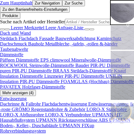
Zum Hauptinhalt
Zur Navigation
Zur Suche
Zu den Barrierefreiheits-Einstellungen
Produkte
Suche nach Artikel oder Hersteller
Leerer Merkzettel
Leere Anfrage-Liste
Dach und Wand
Steildach
Flachdach
Fassade
Bauwerksabdichtung
Kaminschutz
Dachschmuck
Bauholz
Metallbleche, -tafeln, -rollen &-bänder
Taubenabwehr
Dämmstoffe
Päffgen Dämmstoffe EPS
climowool Mineralwolle-Dämmstoffe
ROCKWOOL Steinwolle-Dämmstoffe
Bauder PIR-PU Dämmstoffe
puren PIR-PU Dämmstoffe
BRAAS Steildach-Dämmstoffe
Knauf
Insulation Dämmstoffe
Linzmeier PIR-PU Dämmstoffe
UNILIN
Insulation PIR-PU Dämmstoffe
FOAMGLAS (Hochbau) Dämmstoffe
PAVATEX Holzfaser-Dämmstoffe
Mehr anzeigen (4)
Entwässerung
Dachrinne & Fallrohr
Flachdachentwässerung
Entwässerungsrinnen &
-roste
GRÖMO Regenstandrohre & Zubehör
LORO-X Standrohre
LORO-X Abflussrohre
LORO-X Verbundrohre
UPMANN HT-
Hausabflußsystem
UPMANN Rückstauverschlüsse ABS
UPMANN
Boden-, Keller-, Duschabläufe
UPMANN FIXup
Rohrverbindungssystem