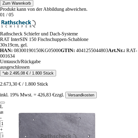
Zum Warenkorb
Produkt kann von der Abbildung abweichen.
01
/
05
Rathscheck Schiefer und Dach-Systeme
RAT InterSIN 150 Fischschuppen-Schablone
30x19cm, gel.
HAN:
08300190150KG05000
GTIN:
4041255044803
Art.Nr.:
RAT-
001634
Umtausch/Rückgabe
ausgeschlossen
*ab
2.495,08
€
/
1.800
Stück
2.673,30
€
/
1.800
Stück
inkl.
19
% Mwst.
=
426,83
€
zzgl.
Versandkosten
Lieferzeit auf Anfrage
auf Anfrageliste
-
Anzahl
x
1.800
Stück
+
in den Warenkorb