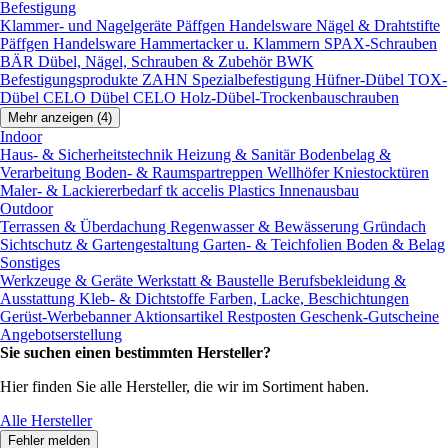
Befestigung
Klammer- und Nagelgeräte
Päffgen Handelsware Nägel & Drahtstifte
Päffgen Handelsware Hammertacker u. Klammern
SPAX-Schrauben
BÄR Dübel, Nägel, Schrauben & Zubehör
BWK
Befestigungsprodukte
ZAHN Spezialbefestigung
Hüfner-Dübel
TOX-
Dübel
CELO Dübel
CELO Holz-Dübel-Trockenbauschrauben
Mehr anzeigen (4)
Indoor
Haus- & Sicherheitstechnik
Heizung & Sanitär
Bodenbelag &
Verarbeitung
Boden- & Raumspartreppen
Wellhöfer Kniestocktüren
Maler- & Lackiererbedarf
tk accelis Plastics Innenausbau
Outdoor
Terrassen & Überdachung
Regenwasser & Bewässerung
Gründach
Sichtschutz & Gartengestaltung
Garten- & Teichfolien
Boden & Belag
Sonstiges
Werkzeuge & Geräte
Werkstatt & Baustelle
Berufsbekleidung &
Ausstattung
Kleb- & Dichtstoffe
Farben, Lacke, Beschichtungen
Gerüst-Werbebanner
Aktionsartikel
Restposten
Geschenk-Gutscheine
Angebotserstellung
Sie suchen einen bestimmten Hersteller?
Hier finden Sie alle Hersteller, die wir im Sortiment haben.
Alle Hersteller
Fehler melden