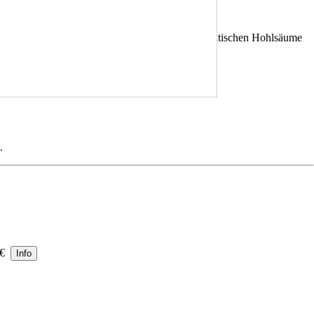
ben Ihre Drucke brilliant und langlebig. Die praktischen Hohlsäume
.
0 €
Info