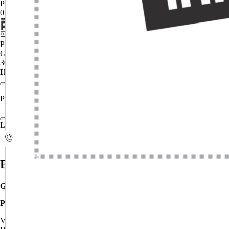
Produkt kann von der Abbildung abweichen.
01
/
01
Päffgen Dachbaustoffe
Gerüstplane bedruckt, BxH=200x205cm
300 g Mesh, 4-farbig - neutral, trotzdem günstig!
HAN:
R60-135A
Art.Nr.:
R60-135A
Preis auf Anfrage
Lieferzeit auf Anfrage
i
Beschreibung
Gerüstplane neutral
Professionelle Gerüstplane - Ihre Werbefläche am Bau
Verwandeln Sie Ihr Baugerüst in eine effektive Werbefläche! Mit einer 