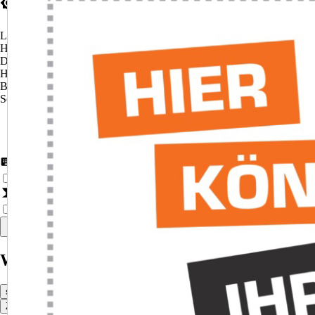
Theme-Einstellungen
Light Theme
(Standard)
Hoher Kontrast
(Hell)
Dark Theme
Hoher Kontrast
(Dunkel)
Blaufilter
Schwarz-Weiß
Weitere Einstellungen
Tastaturnavigation aktivieren
Aktiviert erweiterte Tastaturnavigation.
Drü
Animationen reduzieren
Minimiert bewegte Inhalte und Übergänge für eine
Auf Standardwerte zurücksetzen
Warenkorb Vorschau
schließen
Zum Warenkorb