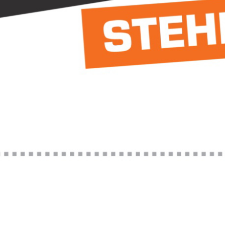
auf Anfrageliste
großzügigen Fläche von über 4 m² bietet diese hochwertige Gerüstplane d