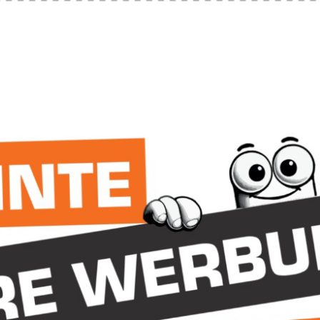
cken Sie 'f'
um zwischen interaktiven Elementen zu wechseln und die
Bedienung 
 ruhigere, fokussiertere Nutzererfahrung. Besonders hilfreich bei Vestibular-Stör