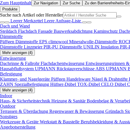
Zum Hauptinhalt
Zur Navigation
Zur Suche
Zu den Barrierefreiheits-Ei
Produkte
Suche nach Artikel oder Hersteller
Leerer Merkzettel
Leere Anfrage-Liste
Dach und Wand
Steildach
Flachdach
Fassade
Bauwerksabdichtung
Kaminschutz
Dach
Dämmstoffe
Päffgen Dämmstoffe EPS
climowool Mineralwolle-Dämmstoffe
ROCK
Dämmstoffe
Linzmeier PIR-PU Dämmstoffe
UNILIN Insulation PIR
Mehr anzeigen (4)
Entwässerung
Dachrinne & Fallrohr
Flachdachentwässerung
Entwässerungsrinnen & 
Hausabflußsystem
UPMANN Rückstauverschlüsse ABS
UPMANN Bod
Befestigung
Klammer- und Nagelgeräte
Päffgen Handelsware Nägel & Drahtstifte
ZAHN Spezialbefestigung
Hüfner-Dübel
TOX-Dübel
CELO Dübel
C
Mehr anzeigen (4)
Indoor
Haus- & Sicherheitstechnik
Heizung & Sanitär
Bodenbelag & Verarbe
Outdoor
Terrassen & Überdachung
Regenwasser & Bewässerung
Gründach
Si
Sonstiges
Werkzeuge & Geräte
Werkstatt & Baustelle
Berufsbekleidung & Ausst
Angebotserstellung