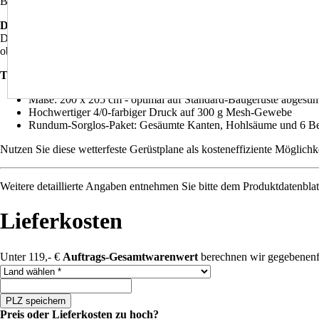
Blickfeld von Fußgängern und Autofahrern, maximieren Sie Ihre Sicht
Durchdachte Eigenschaften für den Baustellenalltag:
Das robuste Mesh-Gewebe (300 g) vereint optimale Winddurchlässigkei
oben und unten (passend für Stangen bis 6 cm) sowie sechs stabile Öse
Technische Details:
Maße: 200 x 205 cm - optimal auf Standard-Baugerüste abgesti
Hochwertiger 4/0-farbiger Druck auf 300 g Mesh-Gewebe
Rundum-Sorglos-Paket: Gesäumte Kanten, Hohlsäume und 6 Be
Nutzen Sie diese wetterfeste Gerüstplane als kosteneffiziente Möglichk
Weitere detaillierte Angaben entnehmen Sie bitte dem Produktdatenblat
Lieferkosten
Unter 119,- €
Auftrags-Gesamtwarenwert
berechnen wir gegebenenf
Land auswählen
PLZ speichern
Preis oder Lieferkosten zu hoch?