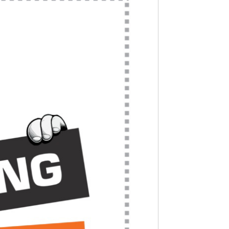
ohne Maus
zu ermöglichen.
ungen oder Konzentrationsschwierigkeiten.