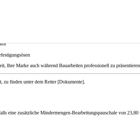
barkeit während der Bauphase.
t mit hervorragender Wetterbeständigkeit. Dank UV-Beständigkeit blei
n garantieren eine sichere, problemlose Montage.
mmt
festigungsösen
eit, Ihre Marke auch während Bauarbeiten professionell zu präsentieren
t, zu finden unter dem Reiter [Dokumente].
alls eine zusätzliche Mindermengen-Bearbeitungspauschale von 23,8