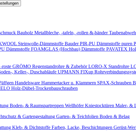
nstellungen
schmuck
Bauholz
Metallbleche, -tafeln, -rollen &-bänder
Taubenabweh
WOOL Steinwolle-Dämmstoffe
Bauder PIR-PU Dämmstoffe
puren 
-PU Dämmstoffe
FOAMGLAS (Hochbau) Dämmstoffe
PAVATEX Holz
-roste
GRÖMO Regenstandrohre & Zubehör
LORO-X Standrohre
LO
en-, Keller-, Duschabläufe
UPMANN FIXup Rohrverbindungssyst
Päffgen Handelsware Hammertacker u. Klammern
SPAX-Schrauben
B
ELO Holz-Dübel-Trockenbauschrauben
itung
Boden- & Raumspartreppen
Wellhöfer Kniestocktüren
Maler- & 
chtschutz & Gartengestaltung
Garten- & Teichfolien
Boden & Belag
attung
Kleb- & Dichtstoffe
Farben, Lacke, Beschichtungen
Gerüst-We