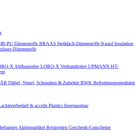
Keine Benachrichtigungen
r
PIR-PU Dämmstoffe
BRAAS Steildach-Dämmstoffe
Knauf Insulation
faser-Dämmstoffe
RO-X Abflussrohre
LORO-X Verbundrohre
UPMANN HT-
em
ÄR Dübel, Nägel, Schrauben & Zubehör
BWK Befestigungsprodukte
Lackiererbedarf
tk accelis Plastics Innenausbau
rbebanner
Aktionsartikel
Restposten
Geschenk-Gutscheine