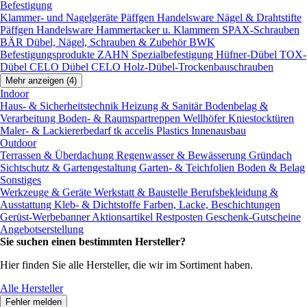
Befestigung
Klammer- und Nagelgeräte
Päffgen Handelsware Nägel & Drahtstifte
Päffgen Handelsware Hammertacker u. Klammern
SPAX-Schrauben
BÄR Dübel, Nägel, Schrauben & Zubehör
BWK
Befestigungsprodukte
ZAHN Spezialbefestigung
Hüfner-Dübel
TOX-
Dübel
CELO Dübel
CELO Holz-Dübel-Trockenbauschrauben
Mehr anzeigen (4)
Indoor
Haus- & Sicherheitstechnik
Heizung & Sanitär
Bodenbelag &
Verarbeitung
Boden- & Raumspartreppen
Wellhöfer Kniestocktüren
Maler- & Lackiererbedarf
tk accelis Plastics Innenausbau
Outdoor
Terrassen & Überdachung
Regenwasser & Bewässerung
Gründach
Sichtschutz & Gartengestaltung
Garten- & Teichfolien
Boden & Belag
Sonstiges
Werkzeuge & Geräte
Werkstatt & Baustelle
Berufsbekleidung &
Ausstattung
Kleb- & Dichtstoffe
Farben, Lacke, Beschichtungen
Gerüst-Werbebanner
Aktionsartikel
Restposten
Geschenk-Gutscheine
Angebotserstellung
Sie suchen einen bestimmten Hersteller?
Hier finden Sie alle Hersteller, die wir im Sortiment haben.
Alle Hersteller
Fehler melden