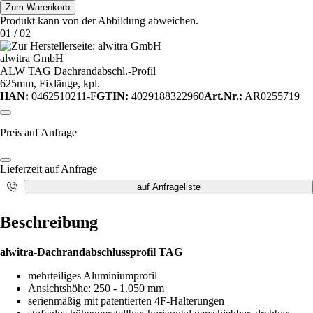
Zum Warenkorb
Produkt kann von der Abbildung abweichen.
01
/
02
alwitra GmbH
ALW TAG Dachrandabschl.-Profil
625mm, Fixlänge, kpl.
HAN:
0462510211-F
GTIN:
4029188322960
Art.Nr.:
AR0255719
Preis auf Anfrage
Lieferzeit auf Anfrage
auf Anfrageliste
i
Beschreibung
alwitra-Dachrandabschlussprofil TAG
mehrteiliges Aluminiumprofil
Ansichtshöhe: 250 - 1.050 mm
serienmäßig mit patentierten 4F-Halterungen