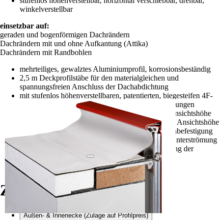
stufenlos höhenverstellbar, horizontal verschiebbar, drehbar,
winkelverstellbar
einsetzbar auf:
geraden und bogenförmigen Dachrändern
Dachrändern mit und ohne Aufkantung (Attika)
Dachrändern mit Randbohlen
mehrteiliges, gewalztes Aluminiumprofil, korrosionsbeständig
2,5 m Deckprofilstäbe für den materialgleichen und
spannungsfreien Anschluss der Dachabdichtung
mit stufenlos höhenverstellbaren, patentierten, biegesteifen 4F-
Halterungen/Stoßverbindern mit integrierten Dichtungen
5,0 m gewalzte Profilstäbe von 250 bis 625 mm Ansichtshöhe
2,5 m gekantete Profilstäbe von 650 bis 1.050 mm Ansichtshöhe
mit 5,0 / 2,5 m Anschlussbrückenstäben zur Linienbefestigung
sowie zur Sicherung der Abdichtung gegen Windunterströmung
entlang des Dachrandes und s-förmiger Ausformung der
Anschlussbahn
einfach und schnell montierbar
Zubehör
Außen- & Innenecke (Zulage auf Profilpreis)