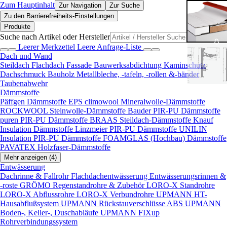
Zum Hauptinhalt
Zur Navigation
Zur Suche
Zu den Barrierefreiheits-Einstellungen
Produkte
Suche nach Artikel oder Hersteller
Leerer Merkzettel
Leere Anfrage-Liste
Dach und Wand
Steildach
Flachdach
Fassade
Bauwerksabdichtung
Kaminschutz
Dachschmuck
Bauholz
Metallbleche, -tafeln, -rollen &-bänder
Taubenabwehr
Dämmstoffe
Päffgen Dämmstoffe EPS
climowool Mineralwolle-Dämmstoffe
ROCKWOOL Steinwolle-Dämmstoffe
Bauder PIR-PU Dämmstoffe
puren PIR-PU Dämmstoffe
BRAAS Steildach-Dämmstoffe
Knauf
Insulation Dämmstoffe
Linzmeier PIR-PU Dämmstoffe
UNILIN
Insulation PIR-PU Dämmstoffe
FOAMGLAS (Hochbau) Dämmstoffe
PAVATEX Holzfaser-Dämmstoffe
Mehr anzeigen (4)
Entwässerung
Dachrinne & Fallrohr
Flachdachentwässerung
Entwässerungsrinnen &
-roste
GRÖMO Regenstandrohre & Zubehör
LORO-X Standrohre
LORO-X Abflussrohre
LORO-X Verbundrohre
UPMANN HT-
Hausabflußsystem
UPMANN Rückstauverschlüsse ABS
UPMANN
Boden-, Keller-, Duschabläufe
UPMANN FIXup
Rohrverbindungssystem