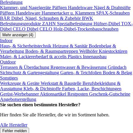
Befestigung
Klammer- und Nagelgeräte
Päffgen Handelsware Nägel & Drahtstifte
Päffgen Handelsware Hammertacker u. Klammern
SPAX-Schrauben
BÄR Dübel, Nägel, Schrauben & Zubehör
BWK
Befestigungsprodukte
ZAHN Spezialbefestigung
Hüfner-Dübel
TOX-
Dübel
CELO Dübel
CELO Holz-Dübel-Trockenbauschrauben
Mehr anzeigen (4)
Indoor
Haus- & Sicherheitstechnik
Heizung & Sanitär
Bodenbelag &
Verarbeitung
Boden- & Raumspartreppen
Wellhöfer Kniestocktüren
Maler- & Lackiererbedarf
tk accelis Plastics Innenausbau
Outdoor
Terrassen & Überdachung
Regenwasser & Bewässerung
Gründach
Sichtschutz & Gartengestaltung
Garten- & Teichfolien
Boden & Belag
Sonstiges
Werkzeuge & Geräte
Werkstatt & Baustelle
Berufsbekleidung &
Ausstattung
Kleb- & Dichtstoffe
Farben, Lacke, Beschichtungen
Gerüst-Werbebanner
Aktionsartikel
Restposten
Geschenk-Gutscheine
Angebotserstellung
Sie suchen einen bestimmten Hersteller?
Hier finden Sie alle Hersteller, die wir im Sortiment haben.
Alle Hersteller
Fehler melden