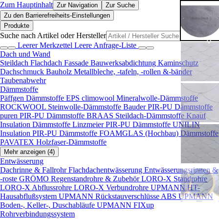
Zum Hauptinhalt
Zur Navigation
Zur Suche
Zu den Barrierefreiheits-Einstellungen
Produkte
Suche nach Artikel oder Hersteller
Leerer Merkzettel
Leere Anfrage-Liste
Dach und Wand
Steildach
Flachdach
Fassade
Bauwerksabdichtung
Kaminschutz
Dachschmuck
Bauholz
Metallbleche, -tafeln, -rollen &-bänder
Taubenabwehr
Dämmstoffe
Päffgen Dämmstoffe EPS
climowool Mineralwolle-Dämmstoffe
ROCKWOOL Steinwolle-Dämmstoffe
Bauder PIR-PU Dämmstoffe
puren PIR-PU Dämmstoffe
BRAAS Steildach-Dämmstoffe
Knauf
Insulation Dämmstoffe
Linzmeier PIR-PU Dämmstoffe
UNILIN
Insulation PIR-PU Dämmstoffe
FOAMGLAS (Hochbau) Dämmstoffe
PAVATEX Holzfaser-Dämmstoffe
Mehr anzeigen (4)
Entwässerung
Dachrinne & Fallrohr
Flachdachentwässerung
Entwässerungsrinnen &
-roste
GRÖMO Regenstandrohre & Zubehör
LORO-X Standrohre
LORO-X Abflussrohre
LORO-X Verbundrohre
UPMANN HT-
Hausabflußsystem
UPMANN Rückstauverschlüsse ABS
UPMANN
Boden-, Keller-, Duschabläufe
UPMANN FIXup
Rohrverbindungssystem