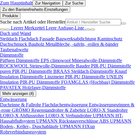
Zum Hauptinhalt
Zur Navigation
Zur Suche
Zu den Barrierefreiheits-Einstellungen
Produkte
Suche nach Artikel oder Hersteller
Leerer Merkzettel
Leere Anfrage-Liste
Dach und Wand
Steildach
Flachdach
Fassade
Bauwerksabdichtung
Kaminschutz
Dachschmuck
Bauholz
Metallbleche, -tafeln, -rollen &-bänder
Taubenabwehr
Dämmstoffe
Päffgen Dämmstoffe EPS
climowool Mineralwolle-Dämmstoffe
ROCKWOOL Steinwolle-Dämmstoffe
Bauder PIR-PU Dämmstoffe
puren PIR-PU Dämmstoffe
BRAAS Steildach-Dämmstoffe
Knauf
Insulation Dämmstoffe
Linzmeier PIR-PU Dämmstoffe
UNILIN
Insulation PIR-PU Dämmstoffe
FOAMGLAS (Hochbau) Dämmstoffe
PAVATEX Holzfaser-Dämmstoffe
Mehr anzeigen (4)
Entwässerung
Dachrinne & Fallrohr
Flachdachentwässerung
Entwässerungsrinnen &
-roste
GRÖMO Regenstandrohre & Zubehör
LORO-X Standrohre
LORO-X Abflussrohre
LORO-X Verbundrohre
UPMANN HT-
Hausabflußsystem
UPMANN Rückstauverschlüsse ABS
UPMANN
Boden-, Keller-, Duschabläufe
UPMANN FIXup
Rohrverbindungssystem