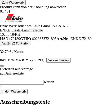
Zum Warenkorb
Produkt kann von der Abbildung abweichen.
01
/
01
Enke Werk Johannes Enke GmbH & Co. KG
ENKE Ersatz-Lammfellrolle
10cm, 10/Krt
HAN:
72189
GTIN:
4028653721895
Art.Nr.:
ENKE-72189
*ab
24,92
€
/
Karton
32,79
€
/
Karton
inkl.
19
% Mwst.
=
5,23
€
zzgl.
Versandkosten
Lieferzeit auf Anfrage
auf Anfrageliste
-
Anzahl
Karton
+
in den Warenkorb
Ausschreibungstexte