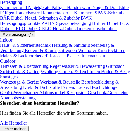
Befestigung
Klammer- und Nagelgeräte
Päffgen Handelsware Nägel & Drahtstifte
Päffgen Handelsware Hammertacker u. Klammern
SPAX-Schrauben
BÄR Dübel, Nägel, Schrauben & Zubehör
BWK
Befestigungsprodukte
ZAHN Spezialbefestigung
Hüfner-Dübel
TOX-
Dübel
CELO Dübel
CELO Holz-Dübel-Trockenbauschrauben
Mehr anzeigen (4)
Indoor
Haus- & Sicherheitstechnik
Heizung & Sanitär
Bodenbelag &
Verarbeitung
Boden- & Raumspartreppen
Wellhöfer Kniestocktüren
Maler- & Lackiererbedarf
tk accelis Plastics Innenausbau
Outdoor
Terrassen & Überdachung
Regenwasser & Bewässerung
Gründach
Sichtschutz & Gartengestaltung
Garten- & Teichfolien
Boden & Belag
Sonstiges
Werkzeuge & Geräte
Werkstatt & Baustelle
Berufsbekleidung &
Ausstattung
Kleb- & Dichtstoffe
Farben, Lacke, Beschichtungen
Gerüst-Werbebanner
Aktionsartikel
Restposten
Geschenk-Gutscheine
Angebotserstellung
Sie suchen einen bestimmten Hersteller?
Hier finden Sie alle Hersteller, die wir im Sortiment haben.
Alle Hersteller
Fehler melden