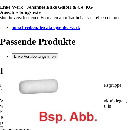
Enke-Werk - Johannes Enke GmbH & Co. KG
Ausschreibungstexte
sind in verschiedenen Formaten abrufbar bei ausschreiben.de unter:
ausschreiben.de/catalog/enke-werk
Passende Produkte
Enke Verarbeitungshilfen
Rabatte
Für die Summe aller Artikel
?
Summe aller Artikel
in Preisgruppe
""
!
Wenn Sie weitere Artikel dieser Preisgruppe in den Warenkorb legen,
wird der Rabatt automatisch angepasst und dort angezeigt.
in
Preisgruppe
""
gelten folgende Rabatte:
Mindestbestellwert
Rabatt
Preis
Preis oder Lieferkosten zu hoch?
auf Anfrageliste