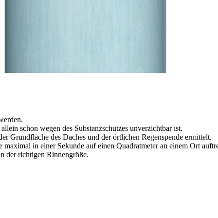
rschiedene Anforderungen zu erfüllen.
entwässerung.
nd lassen sich mit dem umfangreichsten Sortiment von RHEINZINK harm
hern
 werden.
llein schon wegen des Substanzschutzes unverzichtbar ist.
der Grundfläche des Daches und der örtlichen Regenspende ermittelt.
 die maximal in einer Sekunde auf einen Quadratmeter an einem Ort auftr
 der richtigen Rinnengröße.