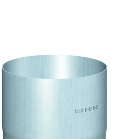
cken Sie 'f'
um zwischen interaktiven Elementen zu wechseln und die
Bedienung 
 ruhigere, fokussiertere Nutzererfahrung. Besonders hilfreich bei Vestibular-Stör