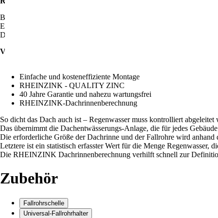
RHEINZINK Dachentwässerung
Bei der Planung von Dach- und Fassadenbekleidungen gilt es, viele ve
Eine dieser Anforderungen ist die Installation von Systemen zur Dach
Diese Komponenten erfüllen in erster Linie eine wichtige Funktion u
Vorteile
Passgenaue Systemlösungen für sichere Entwässerung von Däc
Einfache und kosteneffiziente Montage
RHEINZINK - QUALITY ZINC
40 Jahre Garantie und nahezu wartungsfrei
RHEINZINK-Dachrinnenberechnung
So dicht das Dach auch ist – Regenwasser muss kontrolliert abgeleitet
Das übernimmt die Dachentwässerungs-Anlage, die für jedes Gebäude a
Die erforderliche Größe der Dachrinne und der Fallrohre wird anhand 
Letztere ist ein statistisch erfasster Wert für die Menge Regenwasser,
Die RHEINZINK Dachrinnenberechnung verhilft schnell zur Definition
Zubehör
Fallrohrschelle
Universal-Fallrohrhalter