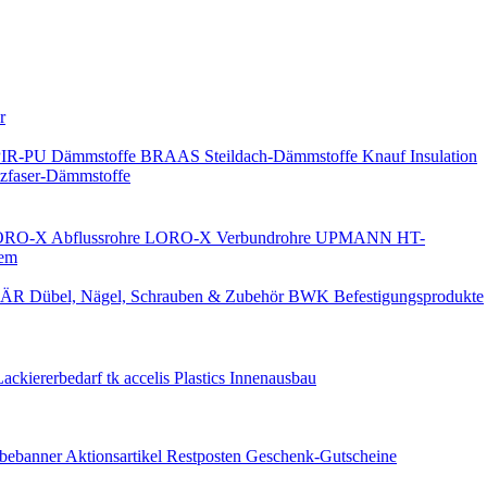
Keine Benachrichtigungen
r
PIR-PU Dämmstoffe
BRAAS Steildach-Dämmstoffe
Knauf Insulation
faser-Dämmstoffe
RO-X Abflussrohre
LORO-X Verbundrohre
UPMANN HT-
em
ÄR Dübel, Nägel, Schrauben & Zubehör
BWK Befestigungsprodukte
Lackiererbedarf
tk accelis Plastics Innenausbau
rbebanner
Aktionsartikel
Restposten
Geschenk-Gutscheine