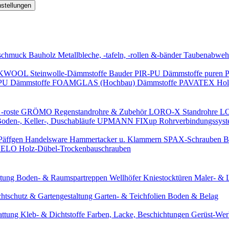
nstellungen
schmuck
Bauholz
Metallbleche, -tafeln, -rollen &-bänder
Taubenabweh
WOOL Steinwolle-Dämmstoffe
Bauder PIR-PU Dämmstoffe
puren 
-PU Dämmstoffe
FOAMGLAS (Hochbau) Dämmstoffe
PAVATEX Holz
-roste
GRÖMO Regenstandrohre & Zubehör
LORO-X Standrohre
LO
en-, Keller-, Duschabläufe
UPMANN FIXup Rohrverbindungssyst
Päffgen Handelsware Hammertacker u. Klammern
SPAX-Schrauben
B
ELO Holz-Dübel-Trockenbauschrauben
itung
Boden- & Raumspartreppen
Wellhöfer Kniestocktüren
Maler- & 
chtschutz & Gartengestaltung
Garten- & Teichfolien
Boden & Belag
attung
Kleb- & Dichtstoffe
Farben, Lacke, Beschichtungen
Gerüst-We