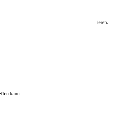
onisch in das Gesamtbild eines Gebäudes integrieren.
effen kann.