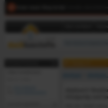
Unser neuer Shop ist da!
|
Schneller, übersichtliche
Dach und Wand
Dämms
0
0
Artikel, €
Beratung & Bestellung
Online-Geschäftszeiten:
elephant
>
elephant
Mo-Fr: 9 - 16 Uhr
Tel:
02131/7909-444
elephant® Bambu
Mail:
shop@dachbaustoffe.de
Einzigartig und la
Gast (nicht angemeldet)
Mit der Wahl eines