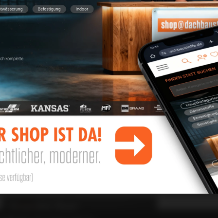
Butyl-Band
Kombi-
Kombi-Fugendichtband BG2
Multi-Di
Kupfer
Reparatur-Band