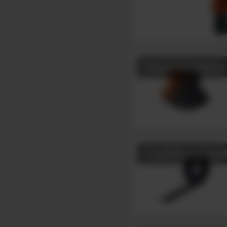
Abgasrohradapter
Trauflüftungsband