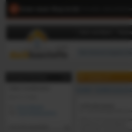
Unser neuer Shop ist da!
|
Schneller, übersichtliche
Dach und Wand
Dämms
0
0
Artikel, €
Beratung & Bestellung
Online-Geschäftszeiten:
KLÖBER
>
KLÖBER Venduct & Fl
Mo-Fr: 9 - 16 Uhr
Steildachdurchgänge
Tel:
02131/7909-444
Be- und Entlüftungszubehör für da
Mail:
shop@dachbaustoffe.de
Klöber ist mit seinem profession
Installateure und den Handel.
Gast (nicht angemeldet)
Mehr als 400 verschiedene Pfanne