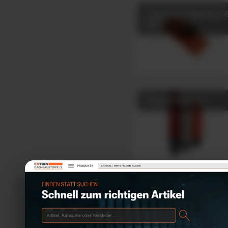
Solardurchgangsse
DUO
Flexschläuche
zum
© 2026 Päffgen GmbH
Seitenanfang