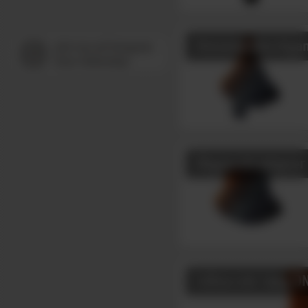
Antennendurchgan
Abgasrohradapter
Lüfterrohr lang DN