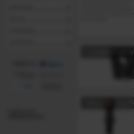
und perfekten Arbeit garantiert.
Informationen
Mit den Venduct® Grundplatten 
die Belüftung von Abwasserrohr
Über uns
Weise montieren.
Stellenangebote
Alle Hersteller
Grundplatte passg
Lüfterrohr lang DN